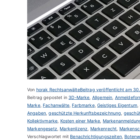
Von
horak Rechtsanwälte
Beitrag veröffentlicht am
30
Beitrag gepostet in
3D-Marke
,
Allgemein
,
Anmeldefor
Marke
,
Fachanwälte
,
Farbmarke
,
Geistiges Eigentum
,
Angaben
,
geschützte Herkunftsbezeichnung
,
geschü
Kollektivmarke
,
Kosten einer Marke
,
Markenanmeldun
Markengesetz
,
Markenlizenz
,
Markenrecht
,
Markensc
Verschlagwortet mit
Benachrichtigungszeiten
,
Boten