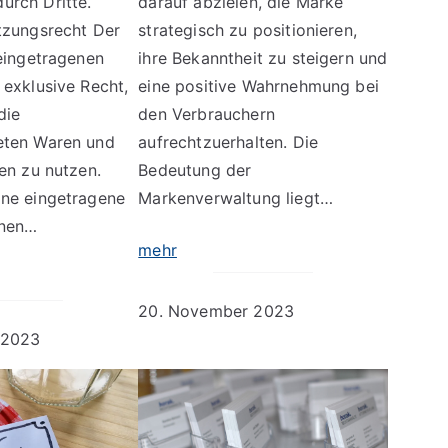
rch Dritte.
darauf abzielen, die Marke
tzungsrecht Der
strategisch zu positionieren,
 eingetragenen
ihre Bekanntheit zu steigern und
 exklusive Recht,
eine positive Wahrnehmung bei
die
den Verbrauchern
eten Waren und
aufrechtzuerhalten. Die
en zu nutzen.
Bedeutung der
ne eingetragene
Markenverwaltung liegt…
inen…
mehr
20. November 2023
 2023