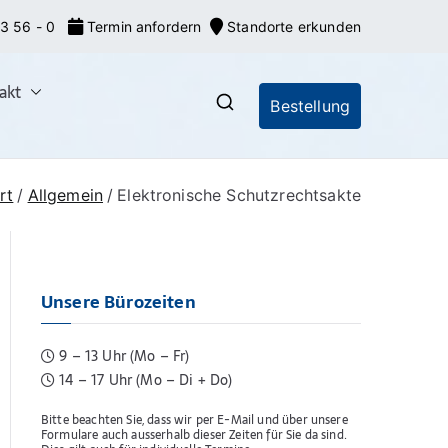
3 56 - 0
Termin anfordern
Standorte erkunden
akt
Bestellung
nrecht: Markeneroberer
nionsmarken (EU-Marken) und IR-Marken
gsverfahren, Markenrecherchen
rt
Allgemein
Elektronische Schutzrechtsakte
Unsere Bürozeiten
9 – 13 Uhr (Mo – Fr)
14 – 17 Uhr (Mo – Di + Do)
Bitte beachten Sie, dass wir per E-Mail und über unsere
Formulare auch ausserhalb dieser Zeiten für Sie da sind.