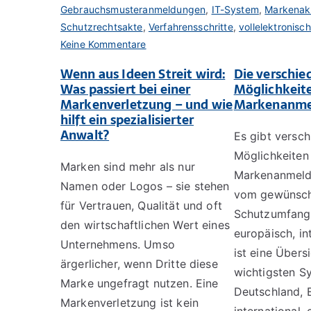
Gebrauchsmusteranmeldungen
,
IT-System
,
Markenak
Schutzrechtsakte
,
Verfahrensschritte
,
vollelektronisc
zu
Keine Kommentare
Elektronische
Wenn aus Ideen Streit wird:
Die verschie
Schutzrechtsakte
Was passiert bei einer
Möglichkeit
Markenverletzung – und wie
Markenanme
hilft ein spezialisierter
Anwalt?
Es gibt versc
Möglichkeiten
Marken sind mehr als nur
Markenanmeld
Namen oder Logos – sie stehen
vom gewünsc
für Vertrauen, Qualität und oft
Schutzumfang 
den wirtschaftlichen Wert eines
europäisch, int
Unternehmens. Umso
ist eine Übers
ärgerlicher, wenn Dritte diese
wichtigsten S
Marke ungefragt nutzen. Eine
Deutschland, 
Markenverletzung ist kein
international, 