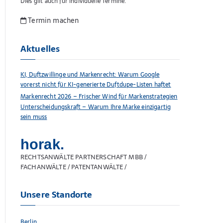
Dies gilt auch für individuelle Termine.
Termin machen
Aktuelles
KI, Duftzwillinge und Markenrecht: Warum Google
vorerst nicht für KI-generierte Duftdupe-Listen haftet
Markenrecht 2026 – Frischer Wind für Markenstrategien
Unterscheidungskraft – Warum Ihre Marke einzigartig
sein muss
horak.
RECHTSANWÄLTE PARTNERSCHAFT MBB /
FACHANWÄLTE / PATENTANWÄLTE /
Unsere Standorte
Berlin