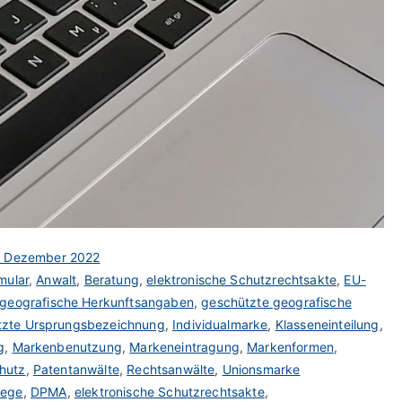
. Dezember 2022
mular
,
Anwalt
,
Beratung
,
elektronische Schutzrechtsakte
,
EU-
geografische Herkunftsangaben
,
geschützte geografische
tzte Ursprungsbezeichnung
,
Individualmarke
,
Klasseneinteilung
,
g
,
Markenbenutzung
,
Markeneintragung
,
Markenformen
,
hutz
,
Patentanwälte
,
Rechtsanwälte
,
Unionsmarke
wege
,
DPMA
,
elektronische Schutzrechtsakte
,