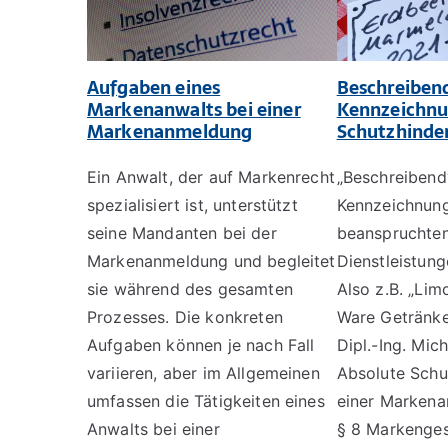
Aufgaben eines
Beschreiben
Markenanwalts bei einer
Kennzeichnun
Markenanmeldung
Schutzhinder
Ein Anwalt, der auf Markenrecht
„Beschreibend“
spezialisiert ist, unterstützt
Kennzeichnung
seine Mandanten bei der
beanspruchte
Markenanmeldung und begleitet
Dienstleistung
sie während des gesamten
Also z.B. „Lim
Prozesses. Die konkreten
Ware Getränke
Aufgaben können je nach Fall
Dipl.-Ing. Mic
variieren, aber im Allgemeinen
Absolute Schu
umfassen die Tätigkeiten eines
einer Markena
Anwalts bei einer
§ 8 Markenges