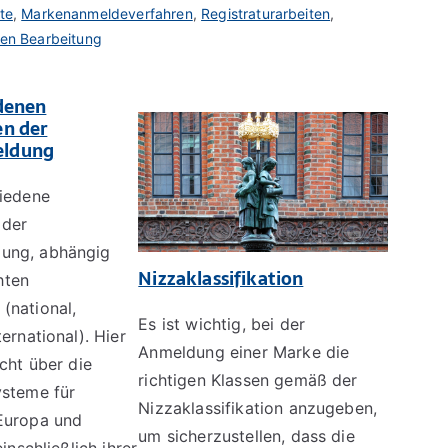
te
,
Markenanmeldeverfahren
,
Registraturarbeiten
,
hen Bearbeitung
denen
en der
ldung
hiedene
 der
ung, abhängig
Nizzaklassifikation
hten
(national,
Es ist wichtig, bei der
ernational). Hier
Anmeldung einer Marke die
icht über die
richtigen Klassen gemäß der
ysteme für
Nizzaklassifikation anzugeben,
Europa und
um sicherzustellen, dass die
einschließlich ihrer