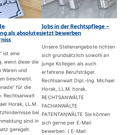
de
Jobs in der Rechtspflege –
g als absolutes
jetzt bewerben
niss
Unsere Stellenangebote richten
 ist eine
sich grundsätzlich sowohl an
, wenn diese die
junge Kollegen als auch
n Waren und
erfahrene Berufsträger.
en beschreibt.
Rechtsanwalt Dipl.-Ing. Michael
onade“ für die
Horak, LL.M. horak.
. Rechtsanwalt
RECHTSANWÄLTE
hael Horak, LL.M.
FACHANWÄLTE
tzhindernisse bei
PATENTANWÄLTE Sie können
nmeldung sind in
sich gerne per E-Mail
etz geregelt.
bewerben. ( E-Mail: