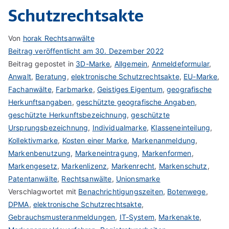
Schutzrechtsakte
Von
horak Rechtsanwälte
Beitrag veröffentlicht am
30. Dezember 2022
Beitrag gepostet in
3D-Marke
,
Allgemein
,
Anmeldeformular
,
Anwalt
,
Beratung
,
elektronische Schutzrechtsakte
,
EU-Marke
,
Fachanwälte
,
Farbmarke
,
Geistiges Eigentum
,
geografische
Herkunftsangaben
,
geschützte geografische Angaben
,
geschützte Herkunftsbezeichnung
,
geschützte
Ursprungsbezeichnung
,
Individualmarke
,
Klasseneinteilung
,
Kollektivmarke
,
Kosten einer Marke
,
Markenanmeldung
,
Markenbenutzung
,
Markeneintragung
,
Markenformen
,
Markengesetz
,
Markenlizenz
,
Markenrecht
,
Markenschutz
,
Patentanwälte
,
Rechtsanwälte
,
Unionsmarke
Verschlagwortet mit
Benachrichtigungszeiten
,
Botenwege
,
DPMA
,
elektronische Schutzrechtsakte
,
Gebrauchsmusteranmeldungen
,
IT-System
,
Markenakte
,