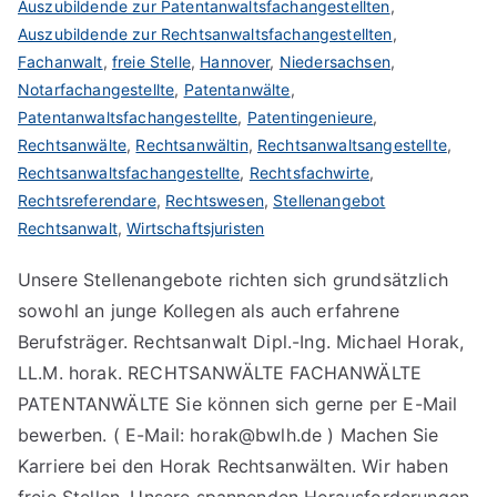
Auszubildende zur Patentanwaltsfachangestellten
,
Auszubildende zur Rechtsanwaltsfachangestellten
,
Fachanwalt
,
freie Stelle
,
Hannover
,
Niedersachsen
,
Notarfachangestellte
,
Patentanwälte
,
Patentanwaltsfachangestellte
,
Patentingenieure
,
Rechtsanwälte
,
Rechtsanwältin
,
Rechtsanwaltsangestellte
,
Rechtsanwaltsfachangestellte
,
Rechtsfachwirte
,
Rechtsreferendare
,
Rechtswesen
,
Stellenangebot
Rechtsanwalt
,
Wirtschaftsjuristen
Unsere Stellenangebote richten sich grundsätzlich
sowohl an junge Kollegen als auch erfahrene
Berufsträger. Rechtsanwalt Dipl.-Ing. Michael Horak,
LL.M. horak. RECHTSANWÄLTE FACHANWÄLTE
PATENTANWÄLTE Sie können sich gerne per E-Mail
bewerben. ( E-Mail: horak@bwlh.de ) Machen Sie
Karriere bei den Horak Rechtsanwälten. Wir haben
freie Stellen. Unsere spannenden Herausforderungen