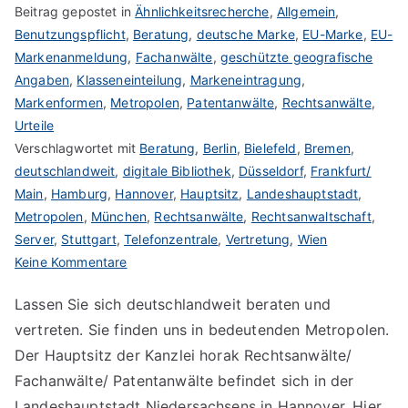
Beitrag gepostet in
Ähnlichkeitsrecherche
,
Allgemein
,
Benutzungspflicht
,
Beratung
,
deutsche Marke
,
EU-Marke
,
EU-
Markenanmeldung
,
Fachanwälte
,
geschützte geografische
Angaben
,
Klasseneinteilung
,
Markeneintragung
,
Markenformen
,
Metropolen
,
Patentanwälte
,
Rechtsanwälte
,
Urteile
Verschlagwortet mit
Beratung
,
Berlin
,
Bielefeld
,
Bremen
,
deutschlandweit
,
digitale Bibliothek
,
Düsseldorf
,
Frankfurt/
Main
,
Hamburg
,
Hannover
,
Hauptsitz
,
Landeshauptstadt
,
Metropolen
,
München
,
Rechtsanwälte
,
Rechtsanwaltschaft
,
Server
,
Stuttgart
,
Telefonzentrale
,
Vertretung
,
Wien
zu
Keine Kommentare
Fachkanzleien
Lassen Sie sich deutschlandweit beraten und
deutschlandweit
vertreten. Sie finden uns in bedeutenden Metropolen.
Der Hauptsitz der Kanzlei horak Rechtsanwälte/
Fachanwälte/ Patentanwälte befindet sich in der
Landeshauptstadt Niedersachsens in Hannover. Hier