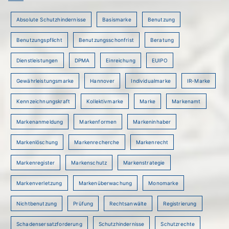
Absolute Schutzhindernisse
Basismarke
Benutzung
Benutzungspflicht
Benutzungsschonfrist
Beratung
Dienstleistungen
DPMA
Einreichung
EUIPO
Gewährleistungsmarke
Hannover
Individualmarke
IR-Marke
Kennzeichnungskraft
Kollektivmarke
Marke
Markenamt
Markenanmeldung
Markenformen
Markeninhaber
Markenlöschung
Markenrecherche
Markenrecht
Markenregister
Markenschutz
Markenstrategie
Markenverletzung
Markenüberwachung
Monomarke
Nichtbenutzung
Prüfung
Rechtsanwälte
Registrierung
Schadensersatzforderung
Schutzhindernisse
Schutzrechte