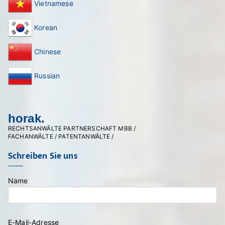
Vietnamese
Korean
Chinese
Russian
horak.
RECHTSANWÄLTE PARTNERSCHAFT MBB /
FACHANWÄLTE / PATENTANWÄLTE /
Schreiben Sie uns
Name
E-Mail-Adresse
Bitte lasse dieses Feld leer.