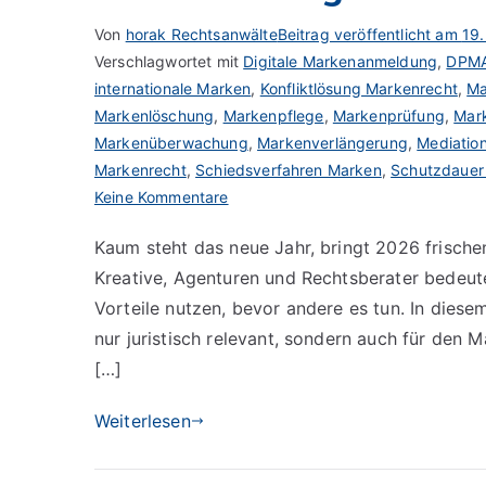
Von
horak Rechtsanwälte
Beitrag veröffentlicht am
19.
Verschlagwortet mit
Digitale Markenanmeldung
,
DPM
internationale Marken
,
Konfliktlösung Markenrecht
,
Ma
Markenlöschung
,
Markenpflege
,
Markenprüfung
,
Mar
Markenüberwachung
,
Markenverlängerung
,
Mediatio
Markenrecht
,
Schiedsverfahren Marken
,
Schutzdauer
zu
Keine Kommentare
Markenrecht
Kaum steht das neue Jahr, bringt 2026 frisch
2026
Kreative, Agenturen und Rechtsberater bedeut
–
Frischer
Vorteile nutzen, bevor andere es tun. In diese
Wind
nur juristisch relevant, sondern auch für den M
für
[…]
Markenstrategien
Weiterlesen