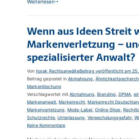
Weiterlesen
Wenn aus Ideen Streit w
Markenverletzung – und
spezialisierter Anwalt?
Von
horak Rechtsanwälte
Beitrag veröffentlicht am
25.
Beitrag gepostet in
Abmahnung
,
Ähnlichkeitsrecherc
Markenlöschung
Verschlagwortet mit
Abmahnung
,
Branding
,
DPMA
,
ei
Markenanwalt
,
Markenrecht
,
Markenrecht Deutschlan
Markenverletzung
,
Mode-Label
,
Online-Shop
,
Rechtli
Schutzrechte
,
Unterlassung
,
Verwechslungsgefahr
,
Wo
zu
Keine Kommentare
Wenn