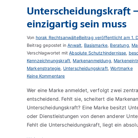
Unterscheidungskraft 
einzigartig sein muss
Von
horak Rechtsanwälte
Beitrag veröffentlicht am
1.
Beitrag gepostet in
Anwalt
,
Basismarke
,
Beratung
,
Ma
Verschlagwortet mit
Absolute Schutzhindernisse
,
bes
Kennzeichnungskraft
,
Markenanmeldung
,
Markeneint
Markenstrategie
,
Unterscheidungskraft
,
Wortmarke
zu
Keine Kommentare
Unterscheidungskraft
Wer eine Marke anmeldet, verfolgt zwei zentral
–
entscheidend. Fehlt sie, scheitert die Markena
Warum
Ihre
Unterscheidungskraft? Eine Marke besitzt Unte
Marke
oder Dienstleistungen von denen anderer Unte
einzigartig
Fehlt die Unterscheidungskraft, liegt ein absol
sein
muss