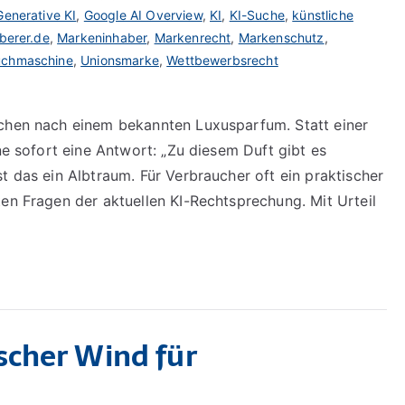
Generative KI
,
Google AI Overview
,
KI
,
KI-Suche
,
künstliche
berer.de
,
Markeninhaber
,
Markenrecht
,
Markenschutz
,
uchmaschine
,
Unionsmarke
,
Wettbewerbsrecht
uchen nach einem bekannten Luxusparfum. Statt einer
ine sofort eine Antwort: „Zu diesem Duft gibt es
t das ein Albtraum. Für Verbraucher oft ein praktischer
en Fragen der aktuellen KI-Rechtsprechung. Mit Urteil
scher Wind für