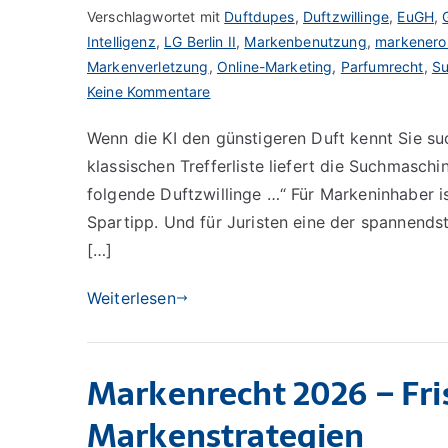
Verschlagwortet mit
Duftdupes
,
Duftzwillinge
,
EuGH
,
Intelligenz
,
LG Berlin II
,
Markenbenutzung
,
markenero
Markenverletzung
,
Online-Marketing
,
Parfumrecht
,
S
zu
Keine Kommentare
KI,
Wenn die KI den günstigeren Duft kennt Sie s
Duftzwillinge
klassischen Trefferliste liefert die Suchmasch
und
Markenrecht:
folgende Duftzwillinge …“ Für Markeninhaber is
Warum
Spartipp. Und für Juristen eine der spannendst
Google
[…]
vorerst
nicht
Weiterlesen
für
KI-
generierte
Markenrecht 2026 – Fri
Duftdupe-
Listen
Markenstrategien
haftet