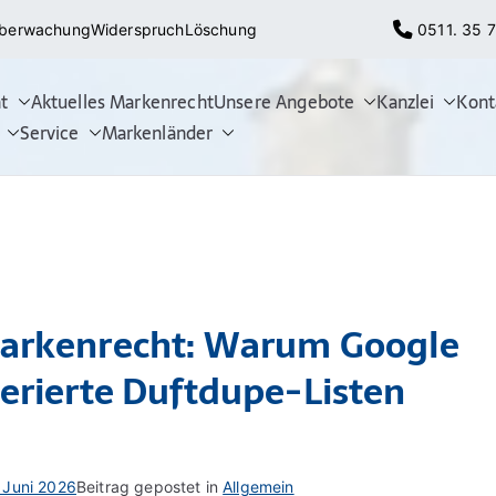
berwachung
Widerspruch
Löschung
0511. 35 7
t
Aktuelles Markenrecht
Unsere Angebote
Kanzlei
Kont
nmeldung, Markenschutz, Marke
Patentanwälte für Markenrecht, deutschen Markenschutz, U
Service
Markenländer
 Marken), Markenverletzung, Widerspruchsverfahren, Löschun
 Markenrecht: Warum Google
nerierte Duftdupe-Listen
 Juni 2026
Beitrag gepostet in
Allgemein