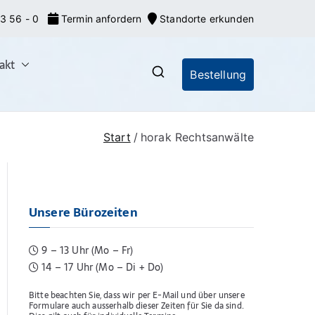
3 56 - 0
Termin anfordern
Standorte erkunden
akt
Bestellung
nrecht: Markeneroberer
nionsmarken (EU-Marken) und IR-Marken
gsverfahren, Markenrecherchen
Start
horak Rechtsanwälte
Unsere Bürozeiten
9 – 13 Uhr (Mo – Fr)
14 – 17 Uhr (Mo – Di + Do)
Bitte beachten Sie, dass wir per E-Mail und über unsere
Formulare auch ausserhalb dieser Zeiten für Sie da sind.