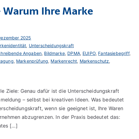
– Warum Ihre Marke
 Dezember 2025
rkenidentität
,
Unterscheidungskraft
chreibende Angaben
,
Bildmarke
,
DPMA
,
EUIPO
,
Fantasiebegriff
,
ragung
,
Markenprüfung
,
Markenrecht
,
Markenschutz
,
e Ziele: Genau dafür ist die Unterscheidungskraft
nmeldung – selbst bei kreativen Ideen. Was bedeutet
rscheidungskraft, wenn sie geeignet ist, Ihre Waren
rnehmen abzugrenzen. In der Praxis bedeutet das:
utes […]