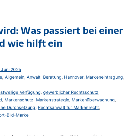
ird: Was passiert bei einer
 wie hilft ein
 Juni 2025
he
,
Allgemein
,
Anwalt
,
Beratung
,
Hannover
,
Markeneintragung
,
nstweilige Verfügung
,
gewerblicher Rechtsschutz
,
d
,
Markenschutz
,
Markenstrategie
,
Markenüberwachung
,
che Durchsetzung
,
Rechtsanwalt für Markenrecht
,
rt-Bild-Marke