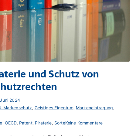
aterie und Schutz von
hutzrechten
 Juni 2024
U-Markenschutz
,
Geistiges Eigentum
,
Markeneintragung
,
zu
e
,
OECD
,
Patent
,
Piraterie
,
Sorte
Keine Kommentare
Geistiges