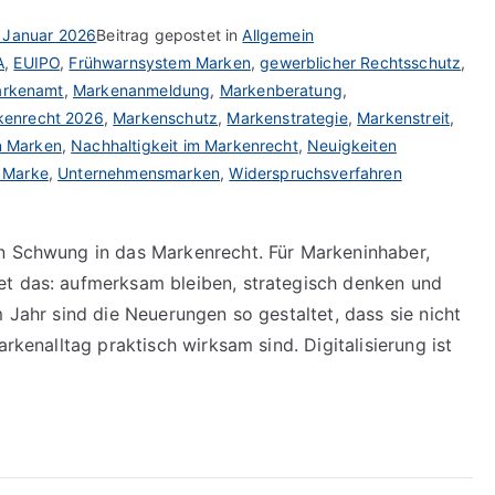
 Januar 2026
Beitrag gepostet in
Allgemein
A
,
EUIPO
,
Frühwarnsystem Marken
,
gewerblicher Rechtsschutz
,
rkenamt
,
Markenanmeldung
,
Markenberatung
,
kenrecht 2026
,
Markenschutz
,
Markenstrategie
,
Markenstreit
,
n Marken
,
Nachhaltigkeit im Markenrecht
,
Neuigkeiten
 Marke
,
Unternehmensmarken
,
Widerspruchsverfahren
en Schwung in das Markenrecht. Für Markeninhaber,
et das: aufmerksam bleiben, strategisch denken und
m Jahr sind die Neuerungen so gestaltet, dass sie nicht
arkenalltag praktisch wirksam sind. Digitalisierung ist