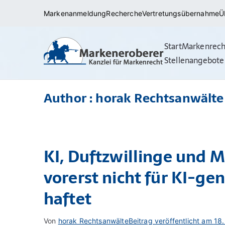
Zum
Markenanmeldung
Recherche
Vertretungsübernahme
Ü
Inhalt
springen
Start
Markenrech
Markena
Rechtsanwälte/ 
Stellenangebote
(internationale
Author :
horak Rechtsanwälte
KI, Duftzwillinge und
vorerst nicht für KI-ge
haftet
Von
horak Rechtsanwälte
Beitrag veröffentlicht am
18.