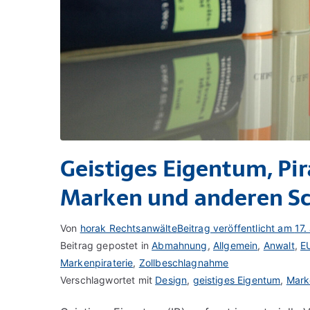
Geistiges Eigentum, Pir
Marken und anderen Sc
Von
horak Rechtsanwälte
Beitrag veröffentlicht am
17.
Beitrag gepostet in
Abmahnung
,
Allgemein
,
Anwalt
,
E
Markenpiraterie
,
Zollbeschlagnahme
Verschlagwortet mit
Design
,
geistiges Eigentum
,
Mark