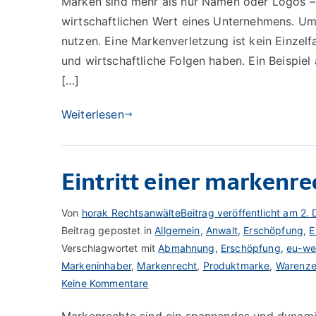
Marken sind mehr als nur Namen oder Logos – s
aus
wirtschaftlichen Wert eines Unternehmens. Ums
Ideen
Streit
nutzen. Eine Markenverletzung ist kein Einzelf
wird:
und wirtschaftliche Folgen haben. Ein Beispiel 
Was
[…]
passiert
bei
Weiterlesen
einer
Markenverletzung
–
Eintritt einer markenr
und
wie
Von
horak Rechtsanwälte
Beitrag veröffentlicht am
2.
hilft
Beitrag gepostet in
Allgemein
,
Anwalt
,
Erschöpfung
,
E
ein
Verschlagwortet mit
Abmahnung
,
Erschöpfung
,
eu-we
spezialisierter
Markeninhaber
,
Markenrecht
,
Produktmarke
,
Warenze
Anwalt?
zu
Keine Kommentare
Eintritt