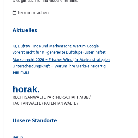
Dies gilt auch für individuelle Termine.
Termin machen
Aktuelles
KI, Duftzwillinge und Markenrecht: Warum Google
vorerst nicht für KI-generierte Duftdupe-Listen haftet
Markenrecht 2026 – Frischer Wind für Markenstrategien
Unterscheidungskraft – Warum Ihre Marke einzigartig
sein muss
horak.
RECHTSANWÄLTE PARTNERSCHAFT MBB /
FACHANWÄLTE / PATENTANWÄLTE /
Unsere Standorte
Berlin