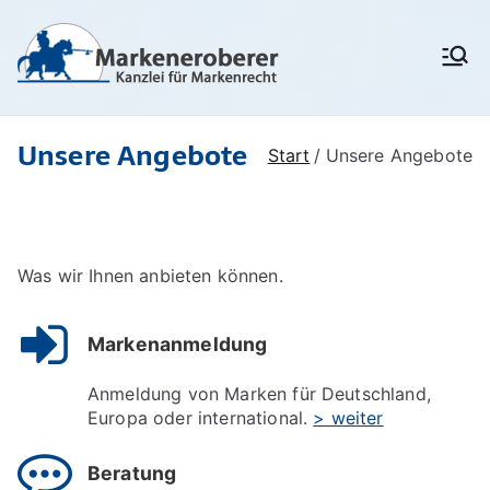
Zum
Inhalt
Markenanm
Rechtsanwälte/
springen
Patentanwälte für
eldung,
Markenrecht,
deutschen
Markenschu
Unsere Angebote
Markenschutz,
Start
Unsere Angebote
Unionsmarken (EU-
tz,
Marken) und IR-Marken
Markenrech
(internationale Marken),
Markenverletzung,
t:
Widerspruchsverfahren,
Was wir Ihnen anbieten können.
Löschungsverfahren,
Markenerob
Markenrecherchen
erer
Markenanmeldung
Anmeldung von Marken für Deutschland,
Europa oder international.
> weiter
Beratung