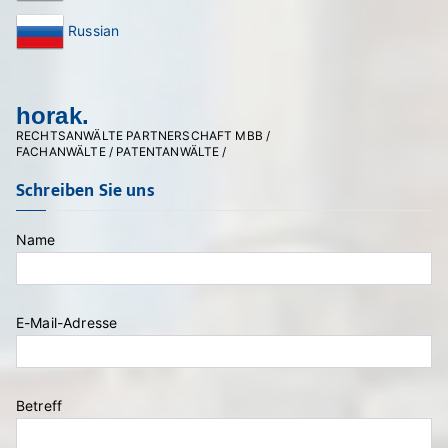
Russian
horak.
RECHTSANWÄLTE PARTNERSCHAFT MBB /
FACHANWÄLTE / PATENTANWÄLTE /
Schreiben Sie uns
Name
Bitte lasse dieses Feld leer.
E-Mail-Adresse
Betreff