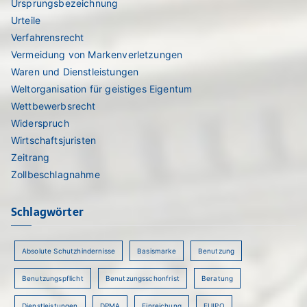
Ursprungsbezeichnung
Urteile
Verfahrensrecht
Vermeidung von Markenverletzungen
Waren und Dienstleistungen
Weltorganisation für geistiges Eigentum
Wettbewerbsrecht
Widerspruch
Wirtschaftsjuristen
Zeitrang
Zollbeschlagnahme
Schlagwörter
Absolute Schutzhindernisse
Basismarke
Benutzung
Benutzungspflicht
Benutzungsschonfrist
Beratung
Dienstleistungen
DPMA
Einreichung
EUIPO