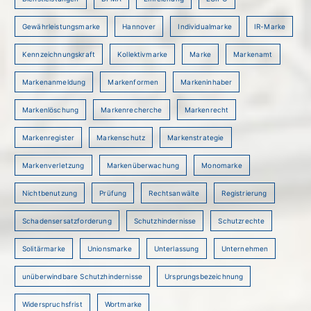
Gewährleistungsmarke
Hannover
Individualmarke
IR-Marke
Kennzeichnungskraft
Kollektivmarke
Marke
Markenamt
Markenanmeldung
Markenformen
Markeninhaber
Markenlöschung
Markenrecherche
Markenrecht
Markenregister
Markenschutz
Markenstrategie
Markenverletzung
Markenüberwachung
Monomarke
Nichtbenutzung
Prüfung
Rechtsanwälte
Registrierung
Schadensersatzforderung
Schutzhindernisse
Schutzrechte
Solitärmarke
Unionsmarke
Unterlassung
Unternehmen
unüberwindbare Schutzhindernisse
Ursprungsbezeichnung
Widerspruchsfrist
Wortmarke