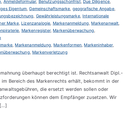
n
,
Anmeldeformular
,
Benutzungsschonfrist
,
Due Diligence
,
iges Eigentum
,
Gemeinschaftsmarke
,
geografische Angabe
,
rungsbezeichnung
,
Gewährleistungsmarke
,
Internationale
iner Marke
,
Lizenzanalogie
,
Markenanmeldung
,
Markenanwalt
,
npiraterie
,
Markenregister
,
Markenüberwachung
,
n
almarke
,
Markenanmeldung
,
Markenformen
,
Markeninhaber
,
enüberwachung
,
Markenverletzung
mahnung überhaupt berechtigt ist. Rechtsanwalt Dipl.-
 im Bereich des Markenrechts erhält, bekommt in der
anwaltsgebühren, die ersetzt werden sollen oder
tzforderungen können dem Empfänger zusetzen. Wir
[…]