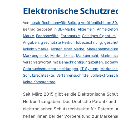
Elektronische Schutzre
Von
horak Rechtsanwälte
Beitrag veröffentlicht am
30
Beitrag gepostet in
3D-Marke
,
Allgemein
,
Anmeldefor
Marke
,
Fachanwälte
,
Farbmarke
,
Geistiges Eigentum
,
Angaben
,
geschützte Herkunftsbezeichnung
,
geschü
Kollektivmarke
,
Kosten einer Marke
,
Markenanmeldun
Markengesetz
,
Markenlizenz
,
Markenrecht
,
Markensc
Verschlagwortet mit
Benachrichtigungszeiten
,
Boten
Gebrauchsmusteranmeldungen
,
IT-System
,
Markenak
Schutzrechtsakte
,
Verfahrensschritte
,
vollelektronisc
zu
Keine Kommentare
Elektronische
Seit März 2015 gibt es die Elektronische Sch
Schutzrechtsakte
Herkunftsangaben. Das Deutsche Patent- und
elektronischen Schutzrechtsakte für Patente 
helfen Ihnen bei der Vorbereitung zur Marken