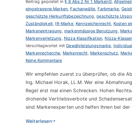
Beitrag gepostet in
§ 8 Abs 2 Nr 1 MarkenG
,
Allgemei
eingetragene Marken
,
Fachanwälte
,
Farbmarke
,
Geist
geschützte Herkunftsbezeichnung
,
geschützte Ursp
Zuständigkeit
,
IR-Marke
,
Kennzeichenrecht
,
Kosten e
Markeneintragung
,
markenmässige Benutzung
,
Marke
Markenverletzung
,
Nizza Klassifikation
,
Nizza-Klasse
Verschlagwortet mit
Gewährleistungsmarke
,
Individu
Markenrecherche
,
Markenrecht
,
Markenschutz
,
Mark
zu
Keine Kommentare
Markenrechtliche
Wir empfehlen zuerst zu überprüfen, ob die Ab
Abmahnung
Ing. Michael Horak, LL.M. Wer eine Abmahnung
erhalten
Regel erst mal einen Schrecken. Hohen Rechts
drohende Vertriebsverbote und Schadensersa
sind Markenexperten und helfen Ihnen bei der 
Weiterlesen