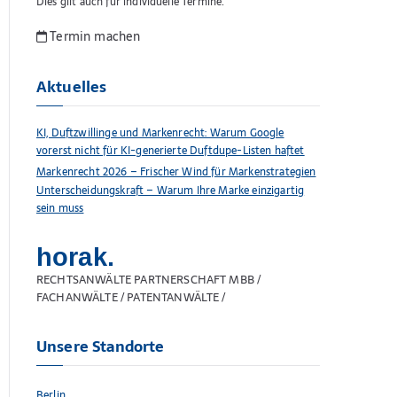
Dies gilt auch für individuelle Termine.
Termin machen
Aktuelles
KI, Duftzwillinge und Markenrecht: Warum Google
vorerst nicht für KI-generierte Duftdupe-Listen haftet
Markenrecht 2026 – Frischer Wind für Markenstrategien
Unterscheidungskraft – Warum Ihre Marke einzigartig
sein muss
horak.
RECHTSANWÄLTE PARTNERSCHAFT MBB /
FACHANWÄLTE / PATENTANWÄLTE /
Unsere Standorte
Berlin