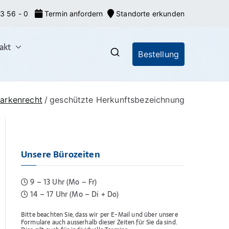
3 56 - 0
Termin anfordern
Standorte erkunden
akt
Bestellung
nrecht: Markeneroberer
nionsmarken (EU-Marken) und IR-Marken
gsverfahren, Markenrecherchen
Markenrecht
geschützte Herkunftsbezeichnung
Unsere Bürozeiten
9 – 13 Uhr (Mo – Fr)
14 – 17 Uhr (Mo – Di + Do)
Bitte beachten Sie, dass wir per E-Mail und über unsere
Formulare auch ausserhalb dieser Zeiten für Sie da sind.