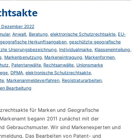
chtsakte
. Dezember 2022
mular
,
Anwalt
,
Beratung
,
elektronische Schutzrechtsakte
,
EU-
geografische Herkunftsangaben
,
geschützte geografische
tzte Ursprungsbezeichnung
,
Individualmarke
,
Klasseneinteilung
,
g
,
Markenbenutzung
,
Markeneintragung
,
Markenformen
,
hutz
,
Patentanwälte
,
Rechtsanwälte
,
Unionsmarke
wege
,
DPMA
,
elektronische Schutzrechtsakte
,
te
,
Markenanmeldeverfahren
,
Registraturarbeiten
,
hen Bearbeitung
utzrechtsakte für Marken und Geografische
 Markenamt begann 2011 zunächst mit der
und Gebrauchsmuster. Wir sind Markenexperten und
anmeldung. Das Bearbeiten von Patent- und