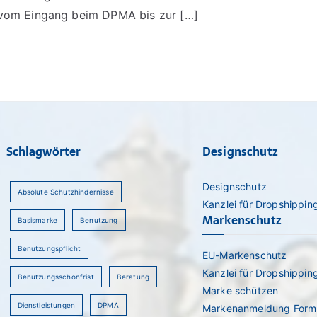
vom Eingang beim DPMA bis zur […]
Schlagwörter
Designschutz
Designschutz
Absolute Schutzhindernisse
Kanzlei für Dropshippin
Markenschutz
Basismarke
Benutzung
Benutzungspflicht
EU-Markenschutz
Kanzlei für Dropshippin
Benutzungsschonfrist
Beratung
Marke schützen
Dienstleistungen
DPMA
Markenanmeldung Form