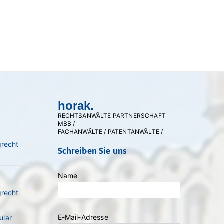
horak.
RECHTSANWÄLTE PARTNERSCHAFT
MBB /
FACHANWÄLTE / PATENTANWÄLTE /
grecht
Schreiben Sie uns
Name
grecht
E-Mail-Adresse
ular
Bitte lasse dieses Feld leer.