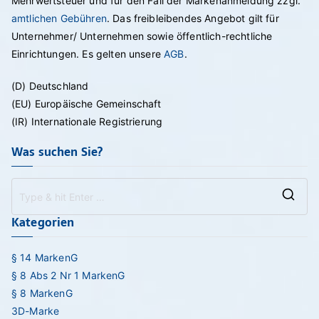
Mehrwertsteuer und für den Fall der Markenanmeldung zzgl.
amtlichen Gebühren
. Das freibleibendes Angebot gilt für
Unternehmer/ Unternehmen sowie öffentlich-rechtliche
Einrichtungen. Es gelten unsere
AGB
.
(D) Deutschland
(EU) Europäische Gemeinschaft
(IR) Internationale Registrierung
Was suchen Sie?
Se
Kategorien
for
§ 14 MarkenG
§ 8 Abs 2 Nr 1 MarkenG
§ 8 MarkenG
3D-Marke