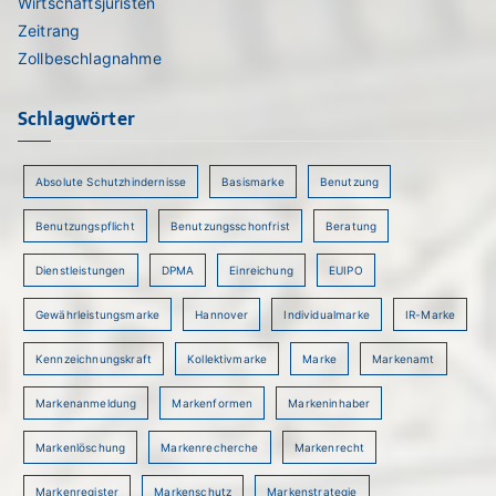
Wirtschaftsjuristen
Zeitrang
Zollbeschlagnahme
Schlagwörter
Absolute Schutzhindernisse
Basismarke
Benutzung
Benutzungspflicht
Benutzungsschonfrist
Beratung
Dienstleistungen
DPMA
Einreichung
EUIPO
Gewährleistungsmarke
Hannover
Individualmarke
IR-Marke
Kennzeichnungskraft
Kollektivmarke
Marke
Markenamt
Markenanmeldung
Markenformen
Markeninhaber
Markenlöschung
Markenrecherche
Markenrecht
Markenregister
Markenschutz
Markenstrategie