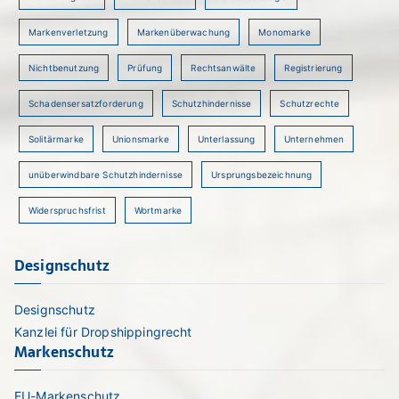
Markenverletzung
Markenüberwachung
Monomarke
Nichtbenutzung
Prüfung
Rechtsanwälte
Registrierung
Schadensersatzforderung
Schutzhindernisse
Schutzrechte
Solitärmarke
Unionsmarke
Unterlassung
Unternehmen
unüberwindbare Schutzhindernisse
Ursprungsbezeichnung
Widerspruchsfrist
Wortmarke
Designschutz
Designschutz
Kanzlei für Dropshippingrecht
Markenschutz
EU-Markenschutz