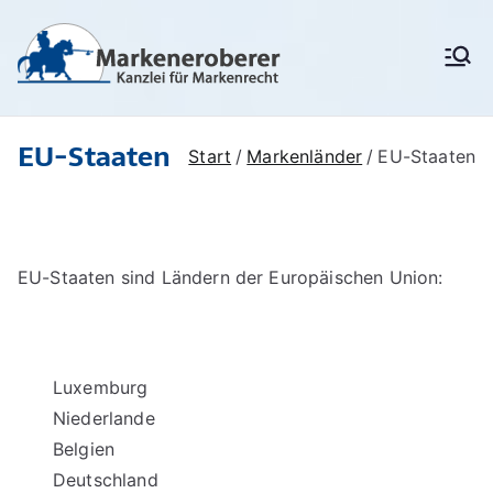
Zum
Inhalt
Markenanm
Rechtsanwälte/
springen
Patentanwälte für
eldung,
Markenrecht,
deutschen
Markenschu
EU-Staaten
Markenschutz,
Start
Markenländer
EU-Staaten
Unionsmarken (EU-
tz,
Marken) und IR-Marken
Markenrech
(internationale Marken),
Markenverletzung,
t:
Widerspruchsverfahren,
EU-Staaten sind Ländern der Europäischen Union:
Löschungsverfahren,
Markenerob
Markenrecherchen
erer
Luxemburg
Niederlande
Belgien
Deutschland