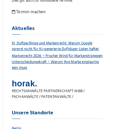
Dies gilt auch für individuelle Termine.
Termin machen
Aktuelles
KI, Duftzwillinge und Markenrecht: Warum Google
vorerst nicht für KI-generierte Duftdupe-Listen haftet
Markenrecht 2026 – Frischer Wind für Markenstrategien
Unterscheidungskraft – Warum Ihre Marke einzigartig
sein muss
horak.
RECHTSANWÄLTE PARTNERSCHAFT MBB /
FACHANWÄLTE / PATENTANWÄLTE /
Unsere Standorte
Berlin