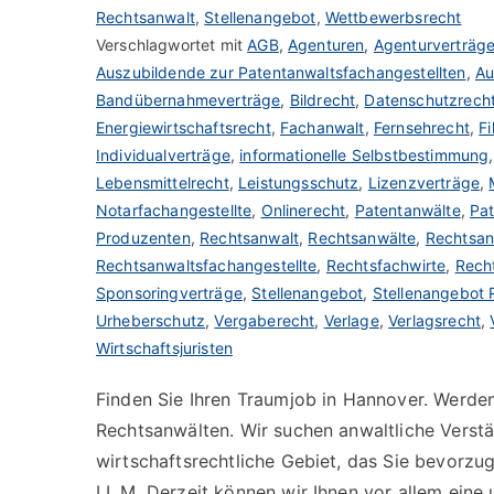
Rechtsanwalt
,
Stellenangebot
,
Wettbewerbsrecht
Verschlagwortet mit
AGB
,
Agenturen
,
Agenturverträg
Auszubildende zur Patentanwaltsfachangestellten
,
Au
Bandübernahmeverträge
,
Bildrecht
,
Datenschutzrech
Energiewirtschaftsrecht
,
Fachanwalt
,
Fernsehrecht
,
Fi
Individualverträge
,
informationelle Selbstbestimmung
Lebensmittelrecht
,
Leistungsschutz
,
Lizenzverträge
,
Notarfachangestellte
,
Onlinerecht
,
Patentanwälte
,
Pat
Produzenten
,
Rechtsanwalt
,
Rechtsanwälte
,
Rechtsan
Rechtsanwaltsfachangestellte
,
Rechtsfachwirte
,
Rech
Sponsoringverträge
,
Stellenangebot
,
Stellenangebot 
Urheberschutz
,
Vergaberecht
,
Verlage
,
Verlagsrecht
,
Wirtschaftsjuristen
Finden Sie Ihren Traumjob in Hannover. Werde
Rechtsanwälten. Wir suchen anwaltliche Verst
wirtschaftsrechtliche Gebiet, das Sie bevorzug
LL.M. Derzeit können wir Ihnen vor allem eine