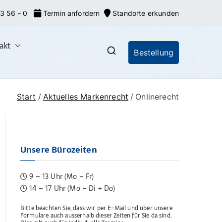
3 56 - 0
Termin anfordern
Standorte erkunden
akt
Bestellung
nrecht: Markeneroberer
nionsmarken (EU-Marken) und IR-Marken
gsverfahren, Markenrecherchen
Start
Aktuelles Markenrecht
Onlinerecht
Unsere Bürozeiten
9 – 13 Uhr (Mo – Fr)
14 – 17 Uhr (Mo – Di + Do)
Bitte beachten Sie, dass wir per E-Mail und über unsere
Formulare auch ausserhalb dieser Zeiten für Sie da sind.