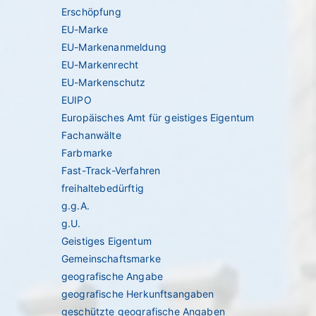
Erschöpfung
EU-Marke
EU-Markenanmeldung
EU-Markenrecht
EU-Markenschutz
EUIPO
Europäisches Amt für geistiges Eigentum
Fachanwälte
Farbmarke
Fast-Track-Verfahren
freihaltebedürftig
g.g.A.
g.U.
Geistiges Eigentum
Gemeinschaftsmarke
geografische Angabe
geografische Herkunftsangaben
geschützte geografische Angaben