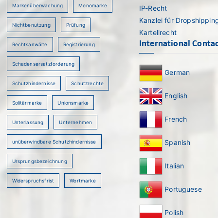
Markenüberwachung
Monomarke
IP-Recht
Kanzlei für Dropshippin
Nichtbenutzung
Prüfung
Kartellrecht
International Conta
Rechtsanwälte
Registrierung
Schadensersatzforderung
German
Schutzhindernisse
Schutzrechte
English
Solitärmarke
Unionsmarke
French
Unterlassung
Unternehmen
Spanish
unüberwindbare Schutzhindernisse
Ursprungsbezeichnung
Italian
Widerspruchsfrist
Wortmarke
Portuguese
Polish