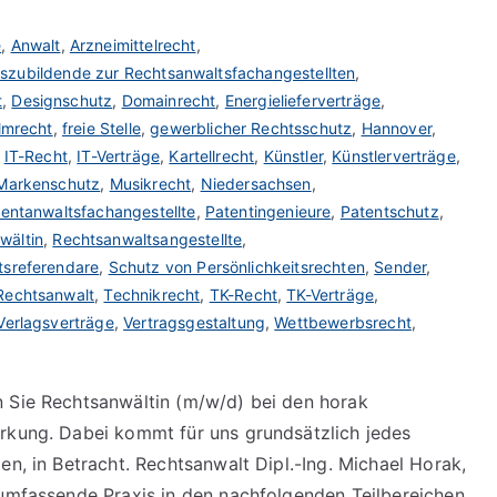
e
,
Anwalt
,
Arzneimittelrecht
,
szubildende zur Rechtsanwaltsfachangestellten
,
t
,
Designschutz
,
Domainrecht
,
Energielieferverträge
,
lmrecht
,
freie Stelle
,
gewerblicher Rechtsschutz
,
Hannover
,
,
IT-Recht
,
IT-Verträge
,
Kartellrecht
,
Künstler
,
Künstlerverträge
,
Markenschutz
,
Musikrecht
,
Niedersachsen
,
entanwaltsfachangestellte
,
Patentingenieure
,
Patentschutz
,
wältin
,
Rechtsanwaltsangestellte
,
tsreferendare
,
Schutz von Persönlichkeitsrechten
,
Sender
,
Rechtsanwalt
,
Technikrecht
,
TK-Recht
,
TK-Verträge
,
Verlagsverträge
,
Vertragsgestaltung
,
Wettbewerbsrecht
,
n Sie Rechtsanwältin (m/w/d) bei den horak
ärkung. Dabei kommt für uns grundsätzlich jedes
en, in Betracht. Rechtsanwalt Dipl.-Ing. Michael Horak,
 umfassende Praxis in den nachfolgenden Teilbereichen