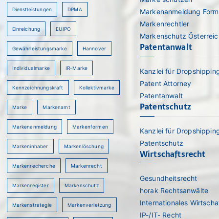
Dienstleistungen
DPMA
Markenanmeldung Form
Markenrechtler
Einreichung
EUIPO
Markenschutz Österreic
Patentanwalt
Gewährleistungsmarke
Hannover
Individualmarke
IR-Marke
Kanzlei für Dropshippin
Patent Attorney
Kennzeichnungskraft
Kollektivmarke
rch
Patentanwalt
Patentschutz
Marke
Markenamt
Markenanmeldung
Markenformen
Kanzlei für Dropshippin
Patentschutz
Markeninhaber
Markenlöschung
Wirtschaftsrecht
Markenrecherche
Markenrecht
Gesundheitsrecht
Markenregister
Markenschutz
horak Rechtsanwälte
Internationales Wirtscha
Markenstrategie
Markenverletzung
IP-/IT- Recht