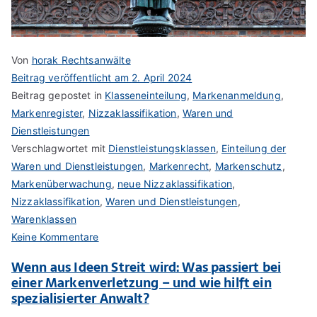
Von
horak Rechtsanwälte
Beitrag veröffentlicht am
2. April 2024
Beitrag gepostet in
Klasseneinteilung
,
Markenanmeldung
,
Markenregister
,
Nizzaklassifikation
,
Waren und
Dienstleistungen
Verschlagwortet mit
Dienstleistungsklassen
,
Einteilung der
Waren und Dienstleistungen
,
Markenrecht
,
Markenschutz
,
Markenüberwachung
,
neue Nizzaklassifikation
,
Nizzaklassifikation
,
Waren und Dienstleistungen
,
Warenklassen
zu
Keine Kommentare
Nizzaklassifikation
Wenn aus Ideen Streit wird: Was passiert bei
einer Markenverletzung – und wie hilft ein
spezialisierter Anwalt?