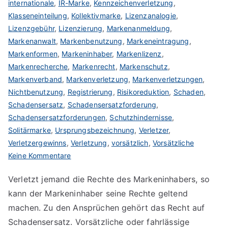
internationale
,
IR-Marke
,
Kennzeichenverletzung
,
Klasseneinteilung
,
Kollektivmarke
,
Lizenzanalogie
,
Lizenzgebühr
,
Lizenzierung
,
Markenanmeldung
,
Markenanwalt
,
Markenbenutzung
,
Markeneintragung
,
Markenformen
,
Markeninhaber
,
Markenlizenz
,
Markenrecherche
,
Markenrecht
,
Markenschutz
,
Markenverband
,
Markenverletzung
,
Markenverletzungen
,
Nichtbenutzung
,
Registrierung
,
Risikoreduktion
,
Schaden
,
Schadensersatz
,
Schadensersatzforderung
,
Schadensersatzforderungen
,
Schutzhindernisse
,
Solitärmarke
,
Ursprungsbezeichnung
,
Verletzer
,
Verletzergewinns
,
Verletzung
,
vorsätzlich
,
Vorsätzliche
zu
Keine Kommentare
Schadensersatz
Verletzt jemand die Rechte des Markeninhabers, so
bei
kann der Markeninhaber seine Rechte geltend
Markenverletzung
machen. Zu den Ansprüchen gehört das Recht auf
Schadensersatz. Vorsätzliche oder fahrlässige