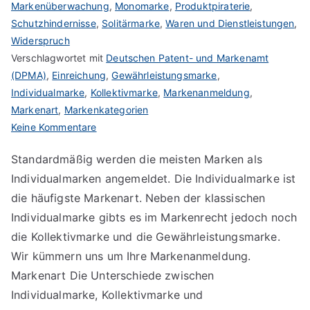
Markenüberwachung
,
Monomarke
,
Produktpiraterie
,
Schutzhindernisse
,
Solitärmarke
,
Waren und Dienstleistungen
,
Widerspruch
Verschlagwortet mit
Deutschen Patent- und Markenamt
(DPMA)
,
Einreichung
,
Gewährleistungsmarke
,
Individualmarke
,
Kollektivmarke
,
Markenanmeldung
,
Markenart
,
Markenkategorien
zu
Keine Kommentare
Individualmarke,
Standardmäßig werden die meisten Marken als
Kollektivmarke,
Individualmarken angemeldet. Die Individualmarke ist
Gewährleistungsmarke
die häufigste Markenart. Neben der klassischen
Individualmarke gibts es im Markenrecht jedoch noch
die Kollektivmarke und die Gewährleistungsmarke.
Wir kümmern uns um Ihre Markenanmeldung.
Markenart Die Unterschiede zwischen
Individualmarke, Kollektivmarke und