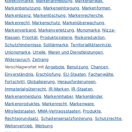
Kollektivmarke
,
Markenanmeldung
,
Markenanwalt
,
Markenbenutzung
,
Markeneintragung
,
Markenformen
,
Markenlizenz
,
Markenlöschung
,
Markenrecherche
,
Markenrecht
,
Markenschutz
,
Markenüberwachung
,
Markenverband
,
Markenverletzung
,
Monomarke
,
Nizza-
Klassen
,
Priorität
,
Produktpiraterie
,
Risikoreduktion
,
Schutzhindernisse
,
Solitärmarke
,
Territorialitätsprinzip
,
Unionsmarke
,
Urteile
,
Waren und Dienstleistungen
,
Widerspruch
,
Zeitrang
Verschlagwortet mit
Angebote
,
Benutzung
,
Chancen
,
Einverständnis
,
Erschöpfung
,
EU-Staaten
,
Fachanwälte
,
Fortschritt
,
Globalisierung
,
Herausforderungen
,
Immaterialgüterrecht
,
IR-Marken
,
IR-Staaten
,
Markenanmeldung
,
Markeninhaber
,
Markenländer
,
Markenproduktes
,
Markenrecht
,
Markenware
,
Mitgliedstaaten
,
MMA-Vertragsstaaten
,
Produkte
,
Rechtsgrundsatz
,
Schadensersatzforderung
,
Schutzrechte
,
Weitervertrieb
,
Werbung