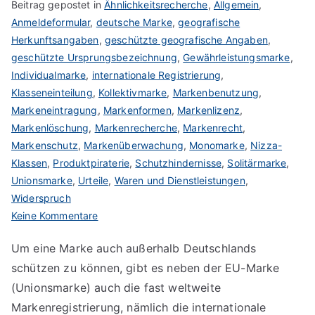
Beitrag gepostet in
Ähnlichkeitsrecherche
,
Allgemein
,
Anmeldeformular
,
deutsche Marke
,
geografische
Herkunftsangaben
,
geschützte geografische Angaben
,
geschützte Ursprungsbezeichnung
,
Gewährleistungsmarke
,
Individualmarke
,
internationale Registrierung
,
Klasseneinteilung
,
Kollektivmarke
,
Markenbenutzung
,
Markeneintragung
,
Markenformen
,
Markenlizenz
,
Markenlöschung
,
Markenrecherche
,
Markenrecht
,
Markenschutz
,
Markenüberwachung
,
Monomarke
,
Nizza-
Klassen
,
Produktpiraterie
,
Schutzhindernisse
,
Solitärmarke
,
Unionsmarke
,
Urteile
,
Waren und Dienstleistungen
,
Widerspruch
zu
Keine Kommentare
Vor-
Um eine Marke auch außerhalb Deutschlands
und
schützen zu können, gibt es neben der EU-Marke
Nachteile
einer
(Unionsmarke) auch die fast weltweite
IR-
Markenregistrierung, nämlich die internationale