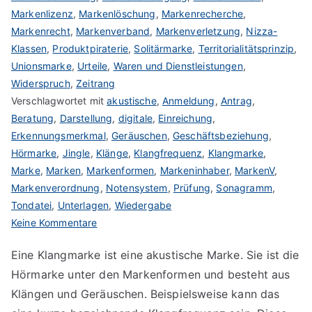
Markenlizenz
,
Markenlöschung
,
Markenrecherche
,
Markenrecht
,
Markenverband
,
Markenverletzung
,
Nizza-
Klassen
,
Produktpiraterie
,
Solitärmarke
,
Territorialitätsprinzip
,
Unionsmarke
,
Urteile
,
Waren und Dienstleistungen
,
Widerspruch
,
Zeitrang
Verschlagwortet mit
akustische
,
Anmeldung
,
Antrag
,
Beratung
,
Darstellung
,
digitale
,
Einreichung
,
Erkennungsmerkmal
,
Geräuschen
,
Geschäftsbeziehung
,
Hörmarke
,
Jingle
,
Klänge
,
Klangfrequenz
,
Klangmarke
,
Marke
,
Marken
,
Markenformen
,
Markeninhaber
,
MarkenV
,
Markenverordnung
,
Notensystem
,
Prüfung
,
Sonagramm
,
Tondatei
,
Unterlagen
,
Wiedergabe
zu
Keine Kommentare
Klangmarke
Eine Klangmarke ist eine akustische Marke. Sie ist die
anmelden
Hörmarke unter den Markenformen und besteht aus
Klängen und Geräuschen. Beispielsweise kann das