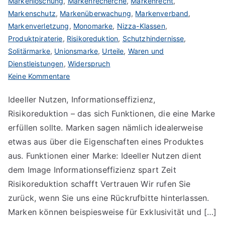
Markenlöschung
,
Markenrecherche
,
Markenrecht
,
Markenschutz
,
Markenüberwachung
,
Markenverband
,
Markenverletzung
,
Monomarke
,
Nizza-Klassen
,
Produktpiraterie
,
Risikoreduktion
,
Schutzhindernisse
,
Solitärmarke
,
Unionsmarke
,
Urteile
,
Waren und
Dienstleistungen
,
Widerspruch
zu
Keine Kommentare
Markenfunktionen
Ideeller Nutzen, Informationseffizienz,
Risikoreduktion – das sich Funktionen, die eine Marke
erfüllen sollte. Marken sagen nämlich idealerweise
etwas aus über die Eigenschaften eines Produktes
aus. Funktionen einer Marke: Ideeller Nutzen dient
dem Image Informationseffizienz spart Zeit
Risikoreduktion schafft Vertrauen Wir rufen Sie
zurück, wenn Sie uns eine Rückrufbitte hinterlassen.
Marken können beispiesweise für Exklusivität und […]