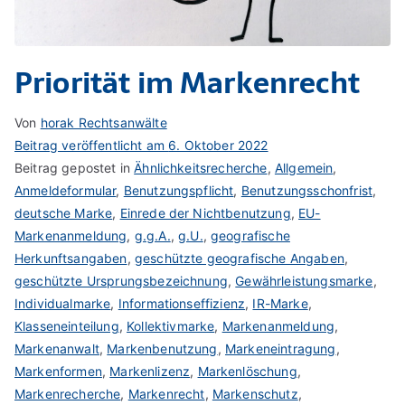
Priorität im Markenrecht
Von
horak Rechtsanwälte
Beitrag veröffentlicht am
6. Oktober 2022
Beitrag gepostet in
Ähnlichkeitsrecherche
,
Allgemein
,
Anmeldeformular
,
Benutzungspflicht
,
Benutzungsschonfrist
,
deutsche Marke
,
Einrede der Nichtbenutzung
,
EU-
Markenanmeldung
,
g.g.A.
,
g.U.
,
geografische
Herkunftsangaben
,
geschützte geografische Angaben
,
geschützte Ursprungsbezeichnung
,
Gewährleistungsmarke
,
Individualmarke
,
Informationseffizienz
,
IR-Marke
,
Klasseneinteilung
,
Kollektivmarke
,
Markenanmeldung
,
Markenanwalt
,
Markenbenutzung
,
Markeneintragung
,
Markenformen
,
Markenlizenz
,
Markenlöschung
,
Markenrecherche
,
Markenrecht
,
Markenschutz
,