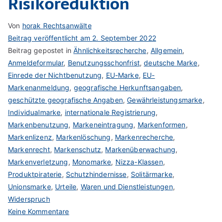
Risikoreduktion
Von
horak Rechtsanwälte
Beitrag veröffentlicht am
2. September 2022
Beitrag gepostet in
Ähnlichkeitsrecherche
,
Allgemein
,
Anmeldeformular
,
Benutzungsschonfrist
,
deutsche Marke
,
Einrede der Nichtbenutzung
,
EU-Marke
,
EU-
Markenanmeldung
,
geografische Herkunftsangaben
,
geschützte geografische Angaben
,
Gewährleistungsmarke
,
Individualmarke
,
internationale Registrierung
,
Markenbenutzung
,
Markeneintragung
,
Markenformen
,
Markenlizenz
,
Markenlöschung
,
Markenrecherche
,
Markenrecht
,
Markenschutz
,
Markenüberwachung
,
Markenverletzung
,
Monomarke
,
Nizza-Klassen
,
Produktpiraterie
,
Schutzhindernisse
,
Solitärmarke
,
Unionsmarke
,
Urteile
,
Waren und Dienstleistungen
,
Widerspruch
zu
Keine Kommentare