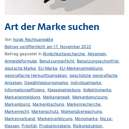
Art der Marke suchen
Von
horak Rechtsanwälte
Beitrag veröffentlicht am
17. November 2022
Beitrag gepostet in
Ähnlichkeitsrecherche
,
Allgemein
,
Anmeldeformular
,
Benutzungspflicht
,
Benutzungsschonfrist
,
deutsche Marke
,
EU-Marke
,
EU-Markenanmeldung
,
geografische Herkunftsangaben
,
geschützte geografische
Angaben
,
Gewährleistungsmarke
,
Individualmarke
,
Informationseffizienz
,
Klasseneinteilung
,
Kollektivmarke
,
Markenanmeldung
,
Markenanwalt
,
Markenbenutzung
,
Markenlizenz
,
Markenlöschung
,
Markenrecherche
,
Markenrecht
,
Markenschutz
,
Markenüberwachung
,
Markenverband
,
Markenverletzung
,
Monomarke
,
Nizza-
Klassen
,
Priorität
,
Produktpiraterie
,
Risikoreduktion
,