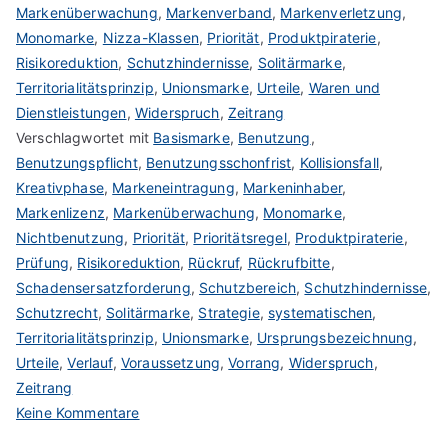
Markenüberwachung
,
Markenverband
,
Markenverletzung
,
Monomarke
,
Nizza-Klassen
,
Priorität
,
Produktpiraterie
,
Risikoreduktion
,
Schutzhindernisse
,
Solitärmarke
,
Territorialitätsprinzip
,
Unionsmarke
,
Urteile
,
Waren und
Dienstleistungen
,
Widerspruch
,
Zeitrang
Verschlagwortet mit
Basismarke
,
Benutzung
,
Benutzungspflicht
,
Benutzungsschonfrist
,
Kollisionsfall
,
Kreativphase
,
Markeneintragung
,
Markeninhaber
,
Markenlizenz
,
Markenüberwachung
,
Monomarke
,
Nichtbenutzung
,
Priorität
,
Prioritätsregel
,
Produktpiraterie
,
Prüfung
,
Risikoreduktion
,
Rückruf
,
Rückrufbitte
,
Schadensersatzforderung
,
Schutzbereich
,
Schutzhindernisse
,
Schutzrecht
,
Solitärmarke
,
Strategie
,
systematischen
,
Territorialitätsprinzip
,
Unionsmarke
,
Ursprungsbezeichnung
,
Urteile
,
Verlauf
,
Voraussetzung
,
Vorrang
,
Widerspruch
,
Zeitrang
zu
Keine Kommentare
Priorität