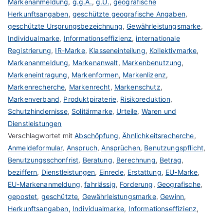
Markenanmeldung
,
g.g.A.
,
g.U.
,
geografische
Herkunftsangaben
,
geschützte geografische Angaben
,
geschützte Ursprungsbezeichnung
,
Gewährleistungsmarke
,
Individualmarke
,
Informationseffizienz
,
internationale
Registrierung
,
IR-Marke
,
Klasseneinteilung
,
Kollektivmarke
,
Markenanmeldung
,
Markenanwalt
,
Markenbenutzung
,
Markeneintragung
,
Markenformen
,
Markenlizenz
,
Markenrecherche
,
Markenrecht
,
Markenschutz
,
Markenverband
,
Produktpiraterie
,
Risikoreduktion
,
Schutzhindernisse
,
Solitärmarke
,
Urteile
,
Waren und
Dienstleistungen
Verschlagwortet mit
Abschöpfung
,
Ähnlichkeitsrecherche
,
Anmeldeformular
,
Anspruch
,
Ansprüchen
,
Benutzungspflicht
,
Benutzungsschonfrist
,
Beratung
,
Berechnung
,
Betrag
,
beziffern
,
Dienstleistungen
,
Einrede
,
Erstattung
,
EU-Marke
,
EU-Markenanmeldung
,
fahrlässig
,
Forderung
,
Geografische
,
gepostet
,
geschützte
,
Gewährleistungsmarke
,
Gewinn
,
Herkunftsangaben
,
Individualmarke
,
Informationseffizienz
,