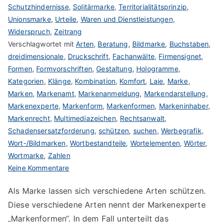
Schutzhindernisse
,
Solitärmarke
,
Territorialitätsprinzip
,
Unionsmarke
,
Urteile
,
Waren und Dienstleistungen
,
Widerspruch
,
Zeitrang
Verschlagwortet mit
Arten
,
Beratung
,
Bildmarke
,
Buchstaben
,
dreidimensionale
,
Druckschrift
,
Fachanwälte
,
Firmensignet
,
Formen
,
Formvorschriften
,
Gestaltung
,
Hologramme
,
Kategorien
,
Klänge
,
Kombination
,
Komfort
,
Laie
,
Marke
,
Marken
,
Markenamt
,
Markenanmeldung
,
Markendarstellung
,
Markenexperte
,
Markenform
,
Markenformen
,
Markeninhaber
,
Markenrecht
,
Multimediazeichen
,
Rechtsanwalt
,
Schadensersatzforderung
,
schützen
,
suchen
,
Werbegrafik
,
Wort-/Bildmarken
,
Wortbestandteile
,
Wortelementen
,
Wörter
,
Wortmarke
,
Zahlen
zu
Keine Kommentare
Art
Als Marke lassen sich verschiedene Arten schützen.
der
Diese verschiedene Arten nennt der Markenexperte
Marke
suchen
„Markenformen“. In dem Fall unterteilt das