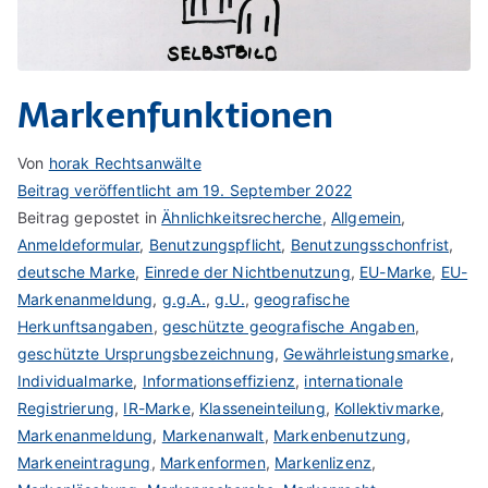
Markenfunktionen
Von
horak Rechtsanwälte
Beitrag veröffentlicht am
19. September 2022
Beitrag gepostet in
Ähnlichkeitsrecherche
,
Allgemein
,
Anmeldeformular
,
Benutzungspflicht
,
Benutzungsschonfrist
,
deutsche Marke
,
Einrede der Nichtbenutzung
,
EU-Marke
,
EU-
Markenanmeldung
,
g.g.A.
,
g.U.
,
geografische
Herkunftsangaben
,
geschützte geografische Angaben
,
geschützte Ursprungsbezeichnung
,
Gewährleistungsmarke
,
Individualmarke
,
Informationseffizienz
,
internationale
Registrierung
,
IR-Marke
,
Klasseneinteilung
,
Kollektivmarke
,
Markenanmeldung
,
Markenanwalt
,
Markenbenutzung
,
Markeneintragung
,
Markenformen
,
Markenlizenz
,