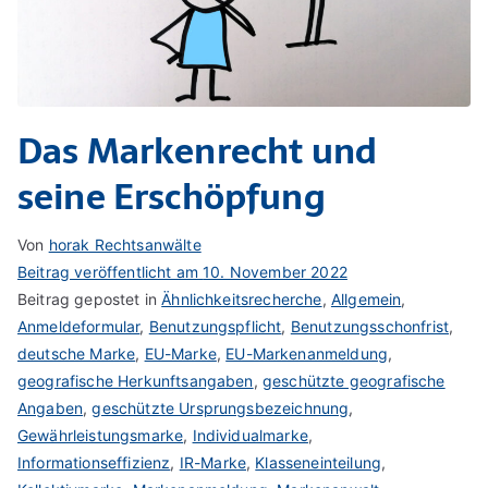
Das Markenrecht und
seine Erschöpfung
Von
horak Rechtsanwälte
Beitrag veröffentlicht am
10. November 2022
Beitrag gepostet in
Ähnlichkeitsrecherche
,
Allgemein
,
Anmeldeformular
,
Benutzungspflicht
,
Benutzungsschonfrist
,
deutsche Marke
,
EU-Marke
,
EU-Markenanmeldung
,
geografische Herkunftsangaben
,
geschützte geografische
Angaben
,
geschützte Ursprungsbezeichnung
,
Gewährleistungsmarke
,
Individualmarke
,
Informationseffizienz
,
IR-Marke
,
Klasseneinteilung
,