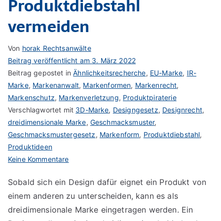
Produktdiebstahl
vermeiden
Von
horak Rechtsanwälte
Beitrag veröffentlicht am
3. März 2022
Beitrag gepostet in
Ähnlichkeitsrecherche
,
EU-Marke
,
IR-
Marke
,
Markenanwalt
,
Markenformen
,
Markenrecht
,
Markenschutz
,
Markenverletzung
,
Produktpiraterie
Verschlagwortet mit
3D-Marke
,
Designgesetz
,
Designrecht
,
dreidimensionale Marke
,
Geschmacksmuster
,
Geschmacksmustergesetz
,
Markenform
,
Produktdiebstahl
,
Produktideen
zu
Keine Kommentare
Produktdiebstahl
Sobald sich ein Design dafür eignet ein Produkt von
vermeiden
einem anderen zu unterscheiden, kann es als
dreidimensionale Marke eingetragen werden. Ein