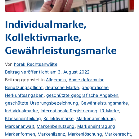
Individualmarke,
Kollektivmarke,
Gewährleistungsmarke
Von
horak Rechtsanwälte
Beitrag veröffentlicht am
3. August 2022
Beitrag gepostet in
Allgemein
,
Anmeldeformular
,
Benutzungspflicht
,
deutsche Marke
,
geografische
Herkunftsangaben
,
geschützte geografische Angaben
,
geschützte Ursprungsbezeichnung
,
Gewährleistungsmarke
,
Individualmarke
,
internationale Registrierung
,
IR-Marke
,
Klasseneinteilung
,
Kollektivmarke
,
Markenanmeldung
,
Markenanwalt
,
Markenbenutzung
,
Markeneintragung
,
Markenformen
,
Markenlizenz
,
Markenlöschung
,
Markenrecht
,