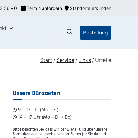
3 56 - 0
Termin anfordern
Standorte erkunden
akt
Bestellung
nrecht: Markeneroberer
nionsmarken (EU-Marken) und IR-Marken
gsverfahren, Markenrecherchen
Start
Service
Links
Urteile
Unsere Bürozeiten
9 – 13 Uhr (Mo – Fr)
14 – 17 Uhr (Mo – Di + Do)
Bitte beachten Sie, dass wir per E-Mail und über unsere
Formulare auch ausserhalb dieser Zeiten für Sie da sind.