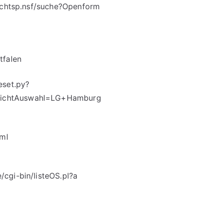
rechtsp.nsf/suche?Openform
tfalen
eset.py?
richtAuswahl=LG+Hamburg
tml
cgi-bin/listeOS.pl?a