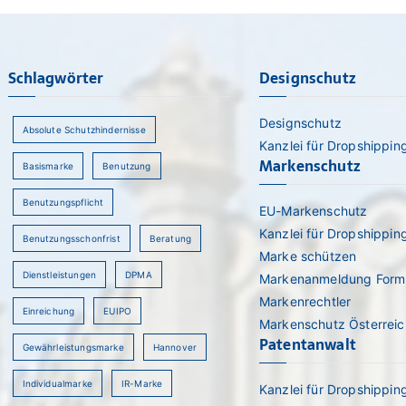
Schlagwörter
Designschutz
Designschutz
Absolute Schutzhindernisse
Kanzlei für Dropshippin
Markenschutz
Basismarke
Benutzung
Benutzungspflicht
EU-Markenschutz
Kanzlei für Dropshippin
Benutzungsschonfrist
Beratung
Marke schützen
Dienstleistungen
DPMA
Markenanmeldung Form
Markenrechtler
Einreichung
EUIPO
Markenschutz Österreic
Patentanwalt
Gewährleistungsmarke
Hannover
Individualmarke
IR-Marke
Kanzlei für Dropshippin