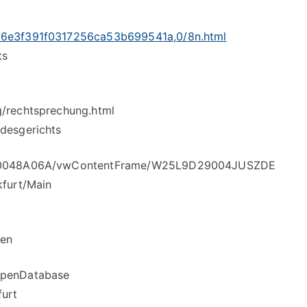
76e3f391f0317256ca53b699541a,0/8n.html
ts
/rechtsprechung.html
desgerichts
CD00048A06A/vwContentFrame/W25L9D29004JUSZDE
kfurt/Main
den
OpenDatabase
furt