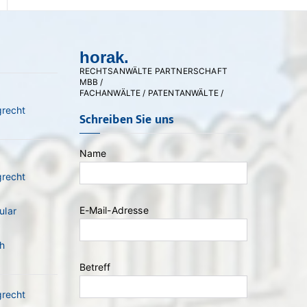
horak.
RECHTSANWÄLTE PARTNERSCHAFT
MBB /
FACHANWÄLTE / PATENTANWÄLTE /
grecht
Schreiben Sie uns
Name
grecht
E-Mail-Adresse
ular
Bitte lasse dieses Feld leer.
h
Betreff
grecht