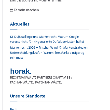
Dies gilt auch für individuelle Termine.
Termin machen
Aktuelles
KI, Duftzwillinge und Markenrecht: Warum Google
vorerst nicht für KI-generierte Duftdupe-Listen haftet
Markenrecht 2026 – Frischer Wind für Markenstrategien
Unterscheidungskraft – Warum Ihre Marke einzigartig
sein muss
horak.
RECHTSANWÄLTE PARTNERSCHAFT MBB /
FACHANWÄLTE / PATENTANWÄLTE /
Unsere Standorte
Berlin