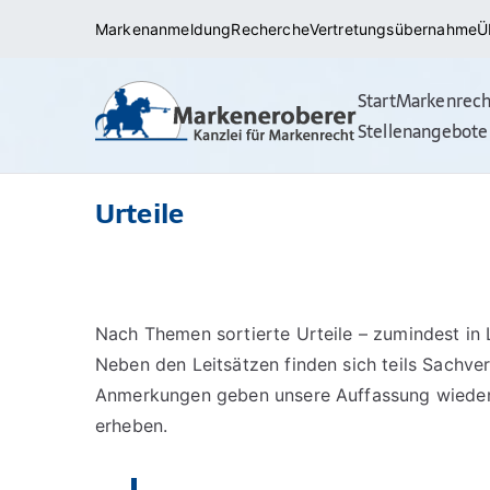
Zum
Markenanmeldung
Recherche
Vertretungsübernahme
Ü
Inhalt
springen
Start
Markenrech
Markena
Rechtsanwälte/ 
Stellenangebote
(internationale
Urteile
Nach Themen sortierte Urteile – zumindest in L
Neben den Leitsätzen finden sich teils Sach
Anmerkungen geben unsere Auffassung wieder 
erheben.