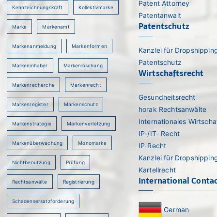
Patent Attorney
Kennzeichnungskraft
Kollektivmarke
rch
Patentanwalt
Patentschutz
Marke
Markenamt
Markenanmeldung
Markenformen
Kanzlei für Dropshippin
Patentschutz
Markeninhaber
Markenlöschung
Wirtschaftsrecht
Markenrecherche
Markenrecht
Gesundheitsrecht
Markenregister
Markenschutz
horak Rechtsanwälte
Internationales Wirtscha
Markenstrategie
Markenverletzung
IP-/IT- Recht
Markenüberwachung
Monomarke
IP-Recht
Kanzlei für Dropshippin
Nichtbenutzung
Prüfung
Kartellrecht
International Conta
Rechtsanwälte
Registrierung
Schadensersatzforderung
German