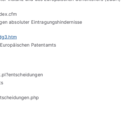
ndex.cfm
n absoluter Eintragungshindernisse
dg3.htm
Europäischen Patentamts
k.pl?entscheidungen
ts
tscheidungen.php