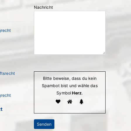
Nachricht
grecht
Bitte lasse dieses Feld leer.
ftsrecht
Bitte beweise, dass du kein
Spambot bist und wähle das
Symbol
Herz
.
grecht
ct