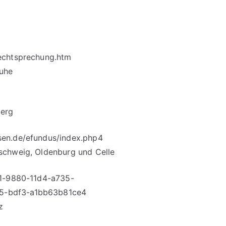
echtsprechung.htm
ruhe
berg
sen.de/efundus/index.php4
schweig, Oldenburg und Celle
d1-9880-11d4-a735-
5-bdf3-a1bb63b81ce4
z