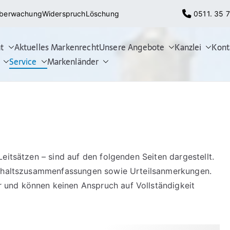
berwachung
Widerspruch
Löschung
0511. 35 7
t
Aktuelles Markenrecht
Unsere Angebote
Kanzlei
Kont
nmeldung, Markenschutz, Marke
Patentanwälte für Markenrecht, deutschen Markenschutz, U
Service
Markenländer
 Marken), Markenverletzung, Widerspruchsverfahren, Löschun
eitsätzen – sind auf den folgenden Seiten dargestellt.
verhaltszusammenfassungen sowie Urteilsanmerkungen.
und können keinen Anspruch auf Vollständigkeit