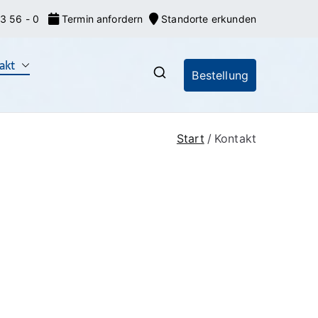
3 56 - 0
Termin anfordern
Standorte erkunden
akt
Bestellung
nrecht: Markeneroberer
nionsmarken (EU-Marken) und IR-Marken
gsverfahren, Markenrecherchen
Start
Kontakt