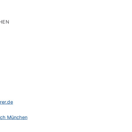
HEN
er.de
ach München