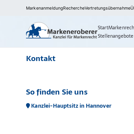
Zum
Markenanmeldung
Recherche
Vertretungsübernahme
Ü
Inhalt
springen
Start
Markenrech
Markena
Rechtsanwälte/ 
Stellenangebote
(internationale
Kontakt
So finden Sie uns
Kanzlei-Hauptsitz in Hannover