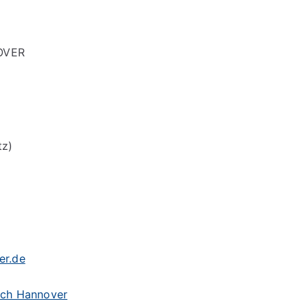
OVER
tz)
er.de
ach Hannover