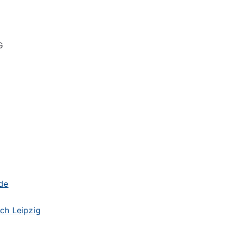
G
de
ch Leipzig