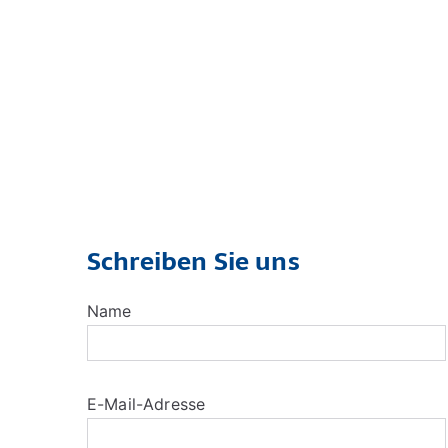
Schreiben Sie uns
Name
E-Mail-Adresse
Bitte lasse dieses Feld leer.