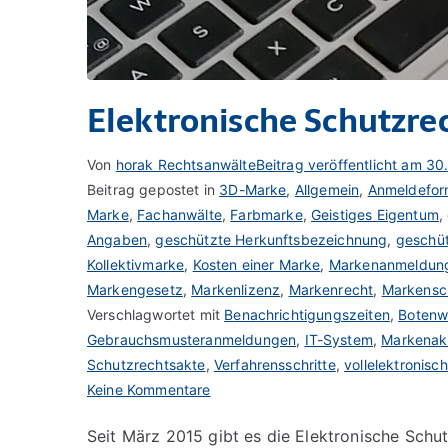
Elektronische Schutzre
Von
horak Rechtsanwälte
Beitrag veröffentlicht am
30
Beitrag gepostet in
3D-Marke
,
Allgemein
,
Anmeldefor
Marke
,
Fachanwälte
,
Farbmarke
,
Geistiges Eigentum
,
Angaben
,
geschützte Herkunftsbezeichnung
,
geschü
Kollektivmarke
,
Kosten einer Marke
,
Markenanmeldun
Markengesetz
,
Markenlizenz
,
Markenrecht
,
Markensc
Verschlagwortet mit
Benachrichtigungszeiten
,
Boten
Gebrauchsmusteranmeldungen
,
IT-System
,
Markenak
Schutzrechtsakte
,
Verfahrensschritte
,
vollelektronisc
zu
Keine Kommentare
Elektronische
Seit März 2015 gibt es die Elektronische Sch
Schutzrechtsakte