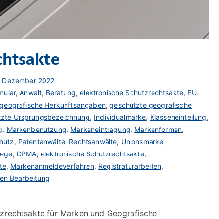
chtsakte
. Dezember 2022
mular
,
Anwalt
,
Beratung
,
elektronische Schutzrechtsakte
,
EU-
geografische Herkunftsangaben
,
geschützte geografische
tzte Ursprungsbezeichnung
,
Individualmarke
,
Klasseneinteilung
,
g
,
Markenbenutzung
,
Markeneintragung
,
Markenformen
,
hutz
,
Patentanwälte
,
Rechtsanwälte
,
Unionsmarke
wege
,
DPMA
,
elektronische Schutzrechtsakte
,
te
,
Markenanmeldeverfahren
,
Registraturarbeiten
,
hen Bearbeitung
utzrechtsakte für Marken und Geografische