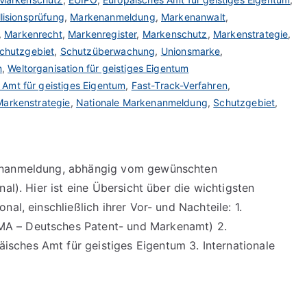
llisionsprüfung
,
Markenanmeldung
,
Markenanwalt
,
,
Markenrecht
,
Markenregister
,
Markenschutz
,
Markenstrategie
,
chutzgebiet
,
Schutzüberwachung
,
Unionsmarke
,
n
,
Weltorganisation für geistiges Eigentum
 Amt für geistiges Eigentum
,
Fast-Track-Verfahren
,
Markenstrategie
,
Nationale Markenanmeldung
,
Schutzgebiet
,
kenanmeldung, abhängig vom gewünschten
al). Hier ist eine Übersicht über die wichtigsten
al, einschließlich ihrer Vor- und Nachteile: 1.
A – Deutsches Patent- und Markenamt) 2.
ches Amt für geistiges Eigentum 3. Internationale