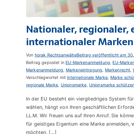
Nationaler, regionaler,
internationaler Marken
Von
horak Rechtsanwälte
Beitrag veröffentlicht am
30
Beitrag gepostet in
EU-Markenanmeldung
,
EU-Marken
Markenanmeldung
,
Markeneintragung
,
Markenrecht
,
Verschlagwortet mit
internationale Marke
,
Marke schü
regionale Marke
,
Unionsmarke
,
Unionsmarke schütze
In der EU besteht ein viergliedriges System f
wählen, hängt von Ihren geschäftlichen Erforde
LL.M. Wir freuen uns auf Ihren Anruf. Sie kön
für geistiges Eigentum eine Marke anmelden, 
möchten, […]