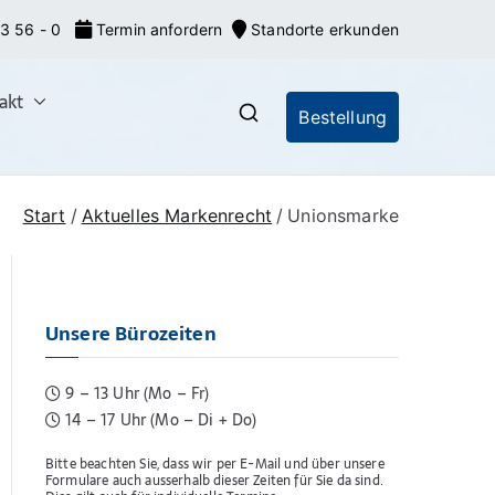
3 56 - 0
Termin anfordern
Standorte erkunden
akt
Bestellung
nrecht: Markeneroberer
nionsmarken (EU-Marken) und IR-Marken
gsverfahren, Markenrecherchen
Start
Aktuelles Markenrecht
Unionsmarke
Unsere Bürozeiten
9 – 13 Uhr (Mo – Fr)
14 – 17 Uhr (Mo – Di + Do)
Bitte beachten Sie, dass wir per E-Mail und über unsere
Formulare auch ausserhalb dieser Zeiten für Sie da sind.