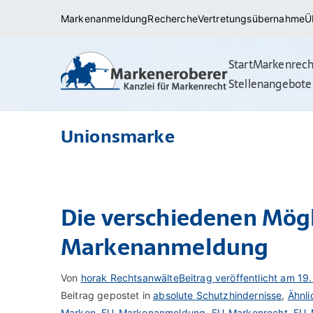
Zum
Markenanmeldung
Recherche
Vertretungsübernahme
Ü
Inhalt
springen
Start
Markenrech
Markena
Rechtsanwälte/ 
Stellenangebote
(internationale
Unionsmarke
Die verschiedenen Mögl
Markenanmeldung
Von
horak Rechtsanwälte
Beitrag veröffentlicht am
19.
Beitrag gepostet in
absolute Schutzhindernisse
,
Ähnli
Marken
,
EU-Markenanmeldung
,
EU-Markenrecht
,
EU-