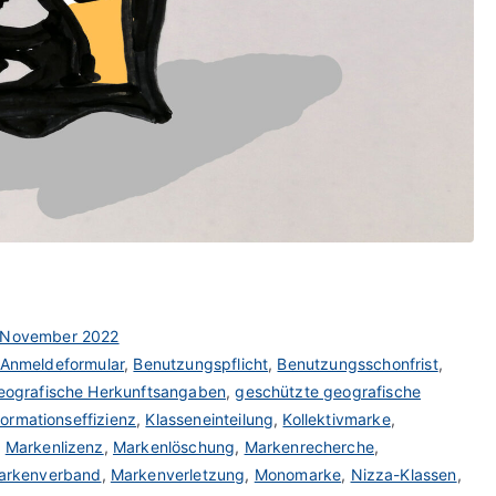
. November 2022
Anmeldeformular
,
Benutzungspflicht
,
Benutzungsschonfrist
,
eografische Herkunftsangaben
,
geschützte geografische
formationseffizienz
,
Klasseneinteilung
,
Kollektivmarke
,
,
Markenlizenz
,
Markenlöschung
,
Markenrecherche
,
arkenverband
,
Markenverletzung
,
Monomarke
,
Nizza-Klassen
,