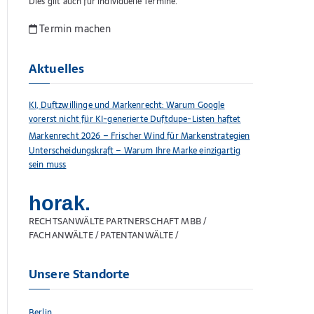
Dies gilt auch für individuelle Termine.
Termin machen
Aktuelles
KI, Duftzwillinge und Markenrecht: Warum Google
vorerst nicht für KI-generierte Duftdupe-Listen haftet
Markenrecht 2026 – Frischer Wind für Markenstrategien
Unterscheidungskraft – Warum Ihre Marke einzigartig
sein muss
horak.
RECHTSANWÄLTE PARTNERSCHAFT MBB /
FACHANWÄLTE / PATENTANWÄLTE /
Unsere Standorte
Berlin