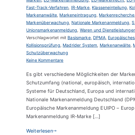
Fast-Track-Verfahren
,
IR-Marke
,
Klasseneinteilung
,
Ko
Markenanwälte
,
Markeneintragung
,
Markenrecherche
Markenüberwachung
,
Nationale Markenanmeldung
,
S
Unionsmarkenanmeldung
,
Waren und Dienstleistunge
Verschlagwortet mit
Basismarke
,
DPMA
,
Europäisches
Kollisionsprüfung
,
Madrider System
,
Markenanwälte
,
Schutzüberwachung
zu
Keine Kommentare
Die
Es gibt verschiedene Möglichkeiten der Mar
verschiedenen
Schutzumfang (national, europäisch, internation
Möglichkeiten
der
Systeme für Deutschland, Europa und internation
Markenanmeldung
Nationale Markenanmeldung Deutschland (DPM
Europäische Markenanmeldung EUIPO – Europäis
Markenanmeldung IR-Marke […]
Weiterlesen