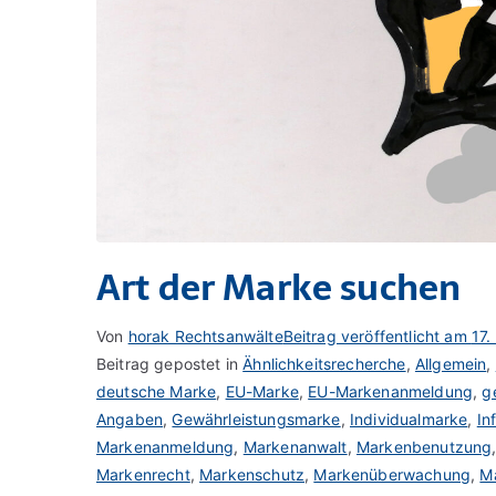
Art der Marke suchen
Von
horak Rechtsanwälte
Beitrag veröffentlicht am
17
Beitrag gepostet in
Ähnlichkeitsrecherche
,
Allgemein
,
deutsche Marke
,
EU-Marke
,
EU-Markenanmeldung
,
g
Angaben
,
Gewährleistungsmarke
,
Individualmarke
,
In
Markenanmeldung
,
Markenanwalt
,
Markenbenutzung
Markenrecht
,
Markenschutz
,
Markenüberwachung
,
M