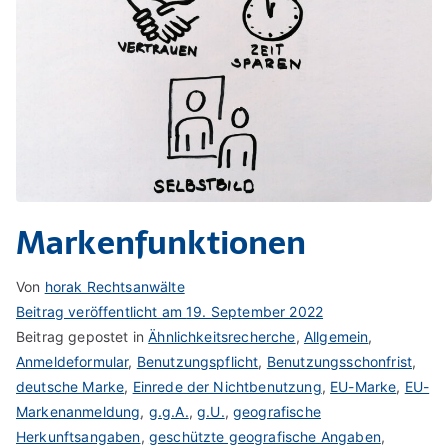
Markenfunktionen
Von
horak Rechtsanwälte
Beitrag veröffentlicht am
19. September 2022
Beitrag gepostet in
Ähnlichkeitsrecherche
,
Allgemein
,
Anmeldeformular
,
Benutzungspflicht
,
Benutzungsschonfrist
,
deutsche Marke
,
Einrede der Nichtbenutzung
,
EU-Marke
,
EU-
Markenanmeldung
,
g.g.A.
,
g.U.
,
geografische
Herkunftsangaben
,
geschützte geografische Angaben
,