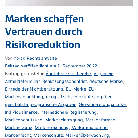
Marken schaffen
Vertrauen durch
Risikoreduktion
Von
horak Rechtsanwälte
Beitrag veröffentlicht am
2. September 2022
Beitrag gepostet in
Ähnlichkeitsrecherche
,
Allgemein
,
Anmeldeformular
,
Benutzungsschonfrist
,
deutsche Marke
,
Einrede der Nichtbenutzung
,
EU-Marke
,
EU-
Markenanmeldung
,
geografische Herkunftsangaben
,
geschützte geografische Angaben
,
Gewährleistungsmarke
,
Individualmarke
,
internationale Registrierung
,
Markenbenutzung
,
Markeneintragung
,
Markenformen
,
Markenlizenz
,
Markenlöschung
,
Markenrecherche
,
Markenrecht
,
Markenschutz
,
Markenüberwachung
,