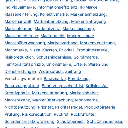
Individualmarke
,
Informationseffizienz
,
IR-Marke
,
Klasseneinteilung
,
Kollektivmarke
,
Markenanmeldung
,
Markenanwalt
,
Markenbenutzung
,
Markeneintragung
,
Markenformen
,
Markenlizenz
,
Markenlöschung
,
Markenrecherche
,
Markenrecht
,
Markenschutz
,
Markenüberwachung
,
Markenverband
,
Markenverletzung
,
Monomarke
,
Nizza-Klassen
,
Priorität
,
Produktpiraterie
,
Risikoreduktion
,
Schutzhindernisse
,
Solitärmarke
,
Territorialitätsprinzip
,
Unionsmarke
,
Urteile
,
Waren und
Dienstleistungen
,
Widerspruch
,
Zeitrang
Verschlagwortet mit
Basismarke
,
Benutzung
,
Benutzungspflicht
,
Benutzungsschonfrist
,
Kollisionsfall
,
Kreativphase
,
Markeneintragung
,
Markeninhaber
,
Markenlizenz
,
Markenüberwachung
,
Monomarke
,
Nichtbenutzung
,
Priorität
,
Prioritätsregel
,
Produktpiraterie
,
Prüfung
,
Risikoreduktion
,
Rückruf
,
Rückrufbitte
,
Schadensersatzforderung
,
Schutzbereich
,
Schutzhindernisse
,