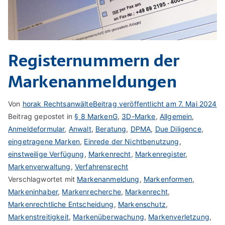
Registernummern der
Markenanmeldungen
Von
horak Rechtsanwälte
Beitrag veröffentlicht am
7. Mai 2024
Beitrag gepostet in
§ 8 MarkenG
,
3D-Marke
,
Allgemein
,
Anmeldeformular
,
Anwalt
,
Beratung
,
DPMA
,
Due Diligence
,
eingetragene Marken
,
Einrede der Nichtbenutzung
,
einstweilige Verfügung
,
Markenrecht
,
Markenregister
,
Markenverwaltung
,
Verfahrensrecht
Verschlagwortet mit
Markenanmeldung
,
Markenformen
,
Markeninhaber
,
Markenrecherche
,
Markenrecht
,
Markenrechtliche Entscheidung
,
Markenschutz
,
Markenstreitigkeit
,
Markenüberwachung
,
Markenverletzung
,