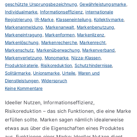
geschützte Ursprungsbezeichnung
,
Gewährleistungsmarke
,
Individualmarke
,
Informationseffizienz
,
internationale
Registrierung
,
IR-Marke
,
Klasseneinteilung
,
Kollektivmarke
,
Markenanmeldung
,
Markenanwalt
,
Markenbenutzung
,
Markeneintragung
,
Markenformen
,
Markenlizenz
,
Markenlöschung
,
Markenrecherche
,
Markenrecht
,
Markenschutz
,
Markenüberwachung
,
Markenverband
,
Markenverletzung
,
Monomarke
,
Nizza-Klassen
,
Produktpiraterie
,
Risikoreduktion
,
Schutzhindernisse
,
Solitärmarke
,
Unionsmarke
,
Urteile
,
Waren und
Dienstleistungen
,
Widerspruch
zu
Keine Kommentare
Markenfunktionen
Ideeller Nutzen, Informationseffizienz,
Risikoreduktion – das sich Funktionen, die eine Marke
erfüllen sollte. Marken sagen nämlich idealerweise
etwas aus über die Eigenschaften eines Produktes
aus. Funktionen einer Marke: Ideeller Nutzen dient