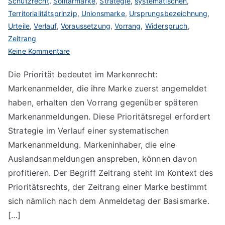
Schutzrecht
,
Solitärmarke
,
Strategie
,
systematischen
,
Territorialitätsprinzip
,
Unionsmarke
,
Ursprungsbezeichnung
,
Urteile
,
Verlauf
,
Voraussetzung
,
Vorrang
,
Widerspruch
,
Zeitrang
zu
Keine Kommentare
Priorität
Die Priorität bedeutet im Markenrecht:
im
Markenanmelder, die ihre Marke zuerst angemeldet
Markenrecht
haben, erhalten den Vorrang gegenüber späteren
Markenanmeldungen. Diese Prioritätsregel erfordert
Strategie im Verlauf einer systematischen
Markenanmeldung. Markeninhaber, die eine
Auslandsanmeldungen anspreben, können davon
profitieren. Der Begriff Zeitrang steht im Kontext des
Prioritätsrechts, der Zeitrang einer Marke bestimmt
sich nämlich nach dem Anmeldetag der Basismarke.
[…]