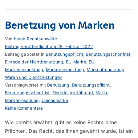
Benetzung von Marken
Von
horak Rechtsanwälte
Beitrag veröffentlicht am
28. Februar 2022
Beitrag gepostet in
Benutzungspflicht
,
Benutzungsschonfrist
,
Einrede der Nichtbenutzung
,
EU-Marke
,
EU-
Markenanmeldung
,
Markenanmeldung
,
Markenbenutzung
,
Waren und Dienstleistungen
Verschlagwortet mit
Benutzung
,
Benutzungspflicht
,
Benutzungsschonfrist
,
Einrede
,
irreführend
,
Marke
,
Markenlöschung
,
Unionsmarke
zu
Keine Kommentare
Benetzung
Wie bereits erwähnt, gibt es keine Rechte ohne
von
Pflichten. Das Recht, das Ihnen gewährt wurde, ist ein
Marken