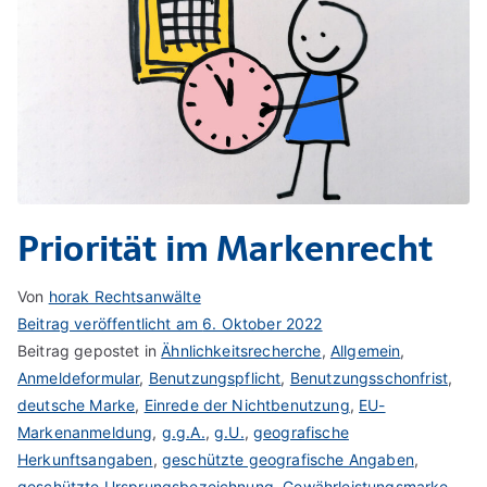
Priorität im Markenrecht
Von
horak Rechtsanwälte
Beitrag veröffentlicht am
6. Oktober 2022
Beitrag gepostet in
Ähnlichkeitsrecherche
,
Allgemein
,
Anmeldeformular
,
Benutzungspflicht
,
Benutzungsschonfrist
,
deutsche Marke
,
Einrede der Nichtbenutzung
,
EU-
Markenanmeldung
,
g.g.A.
,
g.U.
,
geografische
Herkunftsangaben
,
geschützte geografische Angaben
,
geschützte Ursprungsbezeichnung
,
Gewährleistungsmarke
,