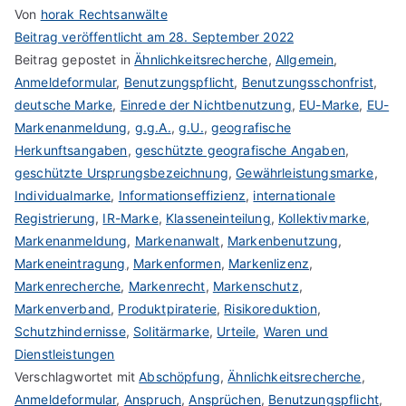
Von
horak Rechtsanwälte
Beitrag veröffentlicht am
28. September 2022
Beitrag gepostet in
Ähnlichkeitsrecherche
,
Allgemein
,
Anmeldeformular
,
Benutzungspflicht
,
Benutzungsschonfrist
,
deutsche Marke
,
Einrede der Nichtbenutzung
,
EU-Marke
,
EU-
Markenanmeldung
,
g.g.A.
,
g.U.
,
geografische
Herkunftsangaben
,
geschützte geografische Angaben
,
geschützte Ursprungsbezeichnung
,
Gewährleistungsmarke
,
Individualmarke
,
Informationseffizienz
,
internationale
Registrierung
,
IR-Marke
,
Klasseneinteilung
,
Kollektivmarke
,
Markenanmeldung
,
Markenanwalt
,
Markenbenutzung
,
Markeneintragung
,
Markenformen
,
Markenlizenz
,
Markenrecherche
,
Markenrecht
,
Markenschutz
,
Markenverband
,
Produktpiraterie
,
Risikoreduktion
,
Schutzhindernisse
,
Solitärmarke
,
Urteile
,
Waren und
Dienstleistungen
Verschlagwortet mit
Abschöpfung
,
Ähnlichkeitsrecherche
,
Anmeldeformular
,
Anspruch
,
Ansprüchen
,
Benutzungspflicht
,