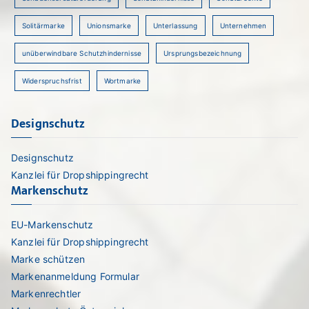
Solitärmarke
Unionsmarke
Unterlassung
Unternehmen
unüberwindbare Schutzhindernisse
Ursprungsbezeichnung
Widerspruchsfrist
Wortmarke
Designschutz
Designschutz
Kanzlei für Dropshippingrecht
Markenschutz
EU-Markenschutz
Kanzlei für Dropshippingrecht
Marke schützen
Markenanmeldung Formular
Markenrechtler