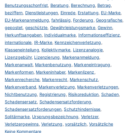
Benutzungsschonfrist
,
Beratung
,
Berechnung
,
Betrag
,
beziffern
,
Dienstleistungen
,
Einrede
,
Erstattung
,
EU-Marke
,
EU-Markenanmeldung
,
fahrlässig
,
Forderung
,
Geografische
,
gepostet
,
geschützte
,
Gewährleistungsmarke
,
Gewinn
,
Herkunftsangaben
,
Individualmarke
,
Informationseffizienz
,
internationale
,
IR-Marke
,
Kennzeichenverletzung
,
Klasseneinteilung
,
Kollektivmarke
,
Lizenzanalogie
,
Lizenzgebühr
,
Lizenzierung
,
Markenanmeldung
,
Markenanwalt
,
Markenbenutzung
,
Markeneintragung
,
Markenformen
,
Markeninhaber
,
Markenlizenz
,
Markenrecherche
,
Markenrecht
,
Markenschutz
,
Markenverband
,
Markenverletzung
,
Markenverletzungen
,
Nichtbenutzung
,
Registrierung
,
Risikoreduktion
,
Schaden
,
Schadensersatz
,
Schadensersatzforderung
,
Schadensersatzforderungen
,
Schutzhindernisse
,
Solitärmarke
,
Ursprungsbezeichnung
,
Verletzer
,
Verletzergewinns
,
Verletzung
,
vorsätzlich
,
Vorsätzliche
zu
Keine Kommentare