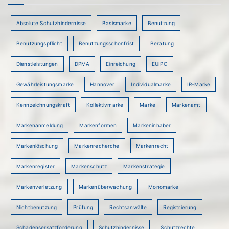
Absolute Schutzhindernisse
Basismarke
Benutzung
Benutzungspflicht
Benutzungsschonfrist
Beratung
Dienstleistungen
DPMA
Einreichung
EUIPO
Gewährleistungsmarke
Hannover
Individualmarke
IR-Marke
Kennzeichnungskraft
Kollektivmarke
Marke
Markenamt
Markenanmeldung
Markenformen
Markeninhaber
Markenlöschung
Markenrecherche
Markenrecht
Markenregister
Markenschutz
Markenstrategie
Markenverletzung
Markenüberwachung
Monomarke
Nichtbenutzung
Prüfung
Rechtsanwälte
Registrierung
Schadensersatzforderung
Schutzhindernisse
Schutzrechte