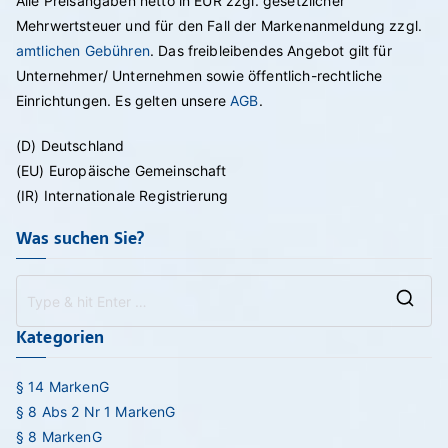
Alle Preisangaben netto in EUR zzgl. gesetzlicher
Mehrwertsteuer und für den Fall der Markenanmeldung zzgl.
amtlichen Gebühren
. Das freibleibendes Angebot gilt für
Unternehmer/ Unternehmen sowie öffentlich-rechtliche
Einrichtungen. Es gelten unsere
AGB
.
(D) Deutschland
(EU) Europäische Gemeinschaft
(IR) Internationale Registrierung
Was suchen Sie?
Se
Kategorien
for
§ 14 MarkenG
§ 8 Abs 2 Nr 1 MarkenG
§ 8 MarkenG