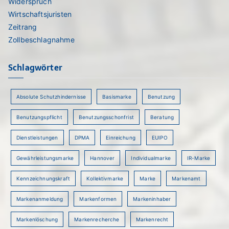
Widerspruch
Wirtschaftsjuristen
Zeitrang
Zollbeschlagnahme
Schlagwörter
Absolute Schutzhindernisse
Basismarke
Benutzung
Benutzungspflicht
Benutzungsschonfrist
Beratung
Dienstleistungen
DPMA
Einreichung
EUIPO
Gewährleistungsmarke
Hannover
Individualmarke
IR-Marke
Kennzeichnungskraft
Kollektivmarke
Marke
Markenamt
Markenanmeldung
Markenformen
Markeninhaber
Markenlöschung
Markenrecherche
Markenrecht