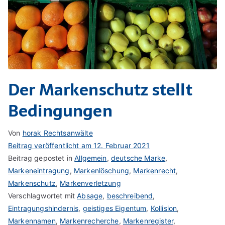
Der Markenschutz stellt
Bedingungen
Von
horak Rechtsanwälte
Beitrag veröffentlicht am
12. Februar 2021
Beitrag gepostet in
Allgemein
,
deutsche Marke
,
Markeneintragung
,
Markenlöschung
,
Markenrecht
,
Markenschutz
,
Markenverletzung
Verschlagwortet mit
Absage
,
beschreibend
,
Eintragungshindernis
,
geistiges Eigentum
,
Kollision
,
Markennamen
,
Markenrecherche
,
Markenregister
,