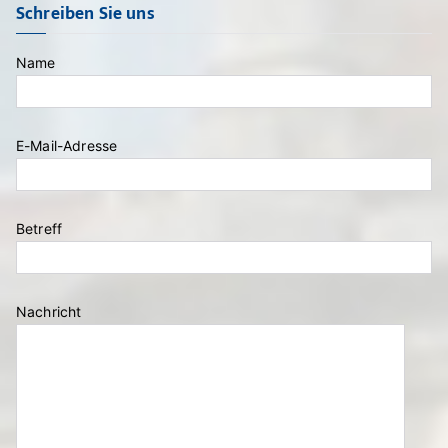
Schreiben Sie uns
Name
Bitte lasse dieses Feld leer.
E-Mail-Adresse
Betreff
Nachricht