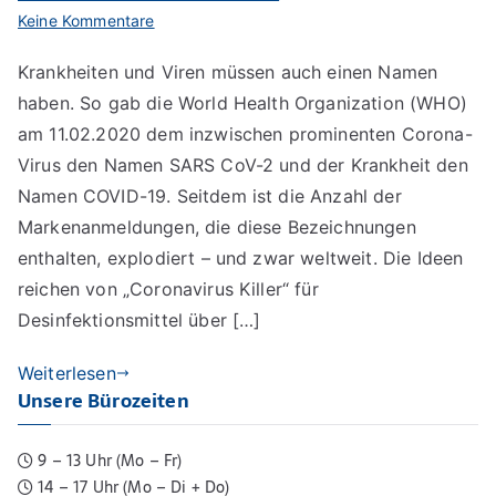
zu
Keine Kommentare
COVID-
Krankheiten und Viren müssen auch einen Namen
und
haben. So gab die World Health Organization (WHO)
CORONA-
Glücksritter
am 11.02.2020 dem inzwischen prominenten Corona-
im
Virus den Namen SARS CoV-2 und der Krankheit den
Markenrecht
Namen COVID-19. Seitdem ist die Anzahl der
Markenanmeldungen, die diese Bezeichnungen
enthalten, explodiert – und zwar weltweit. Die Ideen
reichen von „Coronavirus Killer“ für
Desinfektionsmittel über […]
Weiterlesen
Unsere Bürozeiten
9 – 13 Uhr (Mo – Fr)
14 – 17 Uhr (Mo – Di + Do)