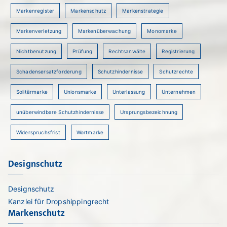
Markenregister
Markenschutz
Markenstrategie
Markenverletzung
Markenüberwachung
Monomarke
Nichtbenutzung
Prüfung
Rechtsanwälte
Registrierung
Schadensersatzforderung
Schutzhindernisse
Schutzrechte
Solitärmarke
Unionsmarke
Unterlassung
Unternehmen
unüberwindbare Schutzhindernisse
Ursprungsbezeichnung
Widerspruchsfrist
Wortmarke
Designschutz
Designschutz
Kanzlei für Dropshippingrecht
Markenschutz