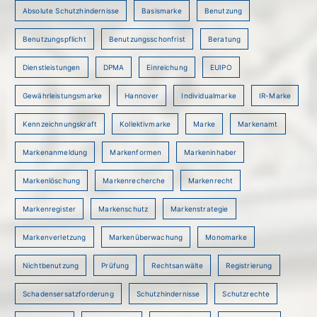
Absolute Schutzhindernisse
Basismarke
Benutzung
Benutzungspflicht
Benutzungsschonfrist
Beratung
Dienstleistungen
DPMA
Einreichung
EUIPO
Gewährleistungsmarke
Hannover
Individualmarke
IR-Marke
Kennzeichnungskraft
Kollektivmarke
Marke
Markenamt
Markenanmeldung
Markenformen
Markeninhaber
Markenlöschung
Markenrecherche
Markenrecht
Markenregister
Markenschutz
Markenstrategie
Markenverletzung
Markenüberwachung
Monomarke
Nichtbenutzung
Prüfung
Rechtsanwälte
Registrierung
Schadensersatzforderung
Schutzhindernisse
Schutzrechte