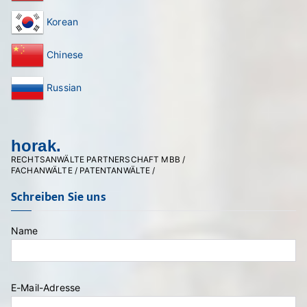
Korean
Chinese
Russian
horak.
RECHTSANWÄLTE PARTNERSCHAFT MBB /
FACHANWÄLTE / PATENTANWÄLTE /
Schreiben Sie uns
Name
E-Mail-Adresse
Bitte lasse dieses Feld leer.