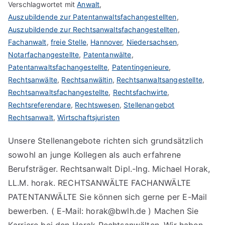
Verschlagwortet mit
Anwalt
,
Auszubildende zur Patentanwaltsfachangestellten
,
Auszubildende zur Rechtsanwaltsfachangestellten
,
Fachanwalt
,
freie Stelle
,
Hannover
,
Niedersachsen
,
Notarfachangestellte
,
Patentanwälte
,
Patentanwaltsfachangestellte
,
Patentingenieure
,
Rechtsanwälte
,
Rechtsanwältin
,
Rechtsanwaltsangestellte
,
Rechtsanwaltsfachangestellte
,
Rechtsfachwirte
,
Rechtsreferendare
,
Rechtswesen
,
Stellenangebot
Rechtsanwalt
,
Wirtschaftsjuristen
Unsere Stellenangebote richten sich grundsätzlich
sowohl an junge Kollegen als auch erfahrene
Berufsträger. Rechtsanwalt Dipl.-Ing. Michael Horak,
LL.M. horak. RECHTSANWÄLTE FACHANWÄLTE
PATENTANWÄLTE Sie können sich gerne per E-Mail
bewerben. ( E-Mail: horak@bwlh.de ) Machen Sie
Karriere bei den Horak Rechtsanwälten. Wir haben