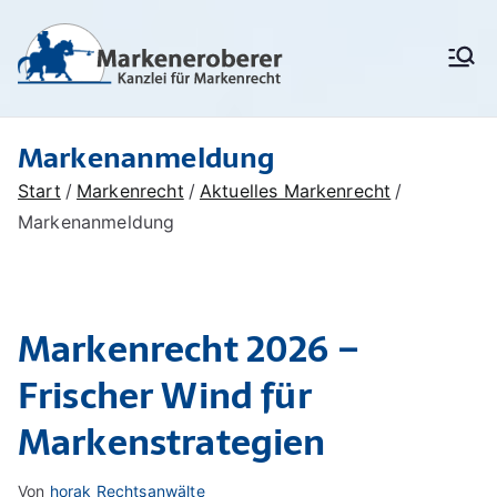
Zum
Inhalt
Markenanm
Rechtsanwälte/
springen
Patentanwälte für
eldung,
Markenrecht,
deutschen
Markenschu
Markenanmeldung
Markenschutz,
Unionsmarken (EU-
tz,
Start
Markenrecht
Aktuelles Markenrecht
Marken) und IR-Marken
Markenrech
(internationale Marken),
Markenanmeldung
Markenverletzung,
t:
Widerspruchsverfahren,
Löschungsverfahren,
Markenerob
Markenrecherchen
Markenrecht 2026 –
erer
Frischer Wind für
Markenstrategien
Von
horak Rechtsanwälte