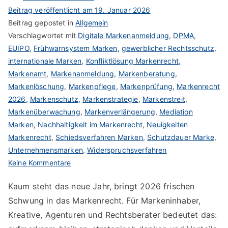
Beitrag veröffentlicht am
19. Januar 2026
Beitrag gepostet in
Allgemein
Verschlagwortet mit
Digitale Markenanmeldung
,
DPMA
,
EUIPO
,
Frühwarnsystem Marken
,
gewerblicher Rechtsschutz
,
internationale Marken
,
Konfliktlösung Markenrecht
,
Markenamt
,
Markenanmeldung
,
Markenberatung
,
Markenlöschung
,
Markenpflege
,
Markenprüfung
,
Markenrecht
2026
,
Markenschutz
,
Markenstrategie
,
Markenstreit
,
Markenüberwachung
,
Markenverlängerung
,
Mediation
Marken
,
Nachhaltigkeit im Markenrecht
,
Neuigkeiten
Markenrecht
,
Schiedsverfahren Marken
,
Schutzdauer Marke
,
Unternehmensmarken
,
Widerspruchsverfahren
zu
Keine Kommentare
Markenrecht
Kaum steht das neue Jahr, bringt 2026 frischen
2026
Schwung in das Markenrecht. Für Markeninhaber,
–
Frischer
Kreative, Agenturen und Rechtsberater bedeutet das:
Wind