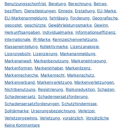
Benutzungsschonfrist
,
Beratung
,
Berechnung
,
Betrag
,
beziffern
,
Dienstleistungen
,
Einrede
,
Erstattung
,
EU-Marke
,
EU-Markenanmeldung
,
fahrlässig
,
Forderung
,
Geografische
,
gepostet
,
geschützte
,
Gewährleistungsmarke
,
Gewinn
,
Herkunftsangaben
,
Individualmarke
,
Informationseffizienz
,
internationale
,
IR-Marke
,
Kennzeichenverletzung
,
Klasseneinteilung
,
Kollektivmarke
,
Lizenzanalogie
,
Lizenzgebühr
,
Lizenzierung
,
Markenanmeldung
,
Markenanwalt
,
Markenbenutzung
,
Markeneintragung
,
Markenformen
,
Markeninhaber
,
Markenlizenz
,
Markenrecherche
,
Markenrecht
,
Markenschutz
,
Markenverband
,
Markenverletzung
,
Markenverletzungen
,
Nichtbenutzung
,
Registrierung
,
Risikoreduktion
,
Schaden
,
Schadensersatz
,
Schadensersatzforderung
,
Schadensersatzforderungen
,
Schutzhindernisse
,
Solitärmarke
,
Ursprungsbezeichnung
,
Verletzer
,
Verletzergewinns
,
Verletzung
,
vorsätzlich
,
Vorsätzliche
zu
Keine Kommentare