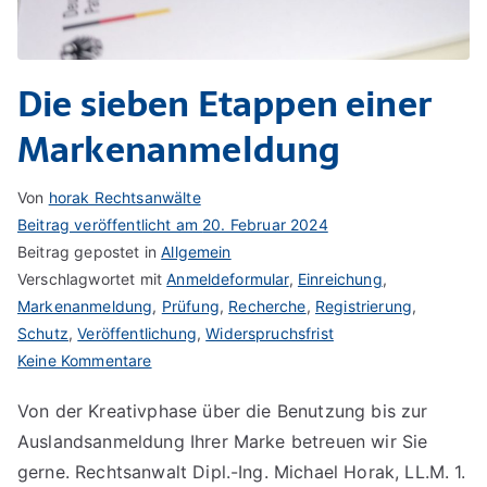
Die sieben Etappen einer
Markenanmeldung
Von
horak Rechtsanwälte
Beitrag veröffentlicht am
20. Februar 2024
Beitrag gepostet in
Allgemein
Verschlagwortet mit
Anmeldeformular
,
Einreichung
,
Markenanmeldung
,
Prüfung
,
Recherche
,
Registrierung
,
Schutz
,
Veröffentlichung
,
Widerspruchsfrist
zu
Keine Kommentare
Die
Von der Kreativphase über die Benutzung bis zur
sieben
Auslandsanmeldung Ihrer Marke betreuen wir Sie
Etappen
einer
gerne. Rechtsanwalt Dipl.-Ing. Michael Horak, LL.M. 1.