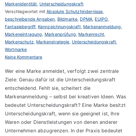
Markenidentität
,
Unterscheidungskraft
Verschlagwortet mit
Absolute Schutzhindernisse
,
beschreibende Angaben
,
Bildmarke
,
DPMA
,
EUIPO
,
Fantasiebegriff
,
Kennzeichnungskraft
,
Markenanmeldung
,
Markeneintragung
,
Markenprüfung
,
Markenrecht
,
Markenschutz
,
Markenstrategie
,
Unterscheidungskraft
,
Wortmarke
zu
Keine Kommentare
Unterscheidungskraft
Wer eine Marke anmeldet, verfolgt zwei zentrale
–
Ziele: Genau dafür ist die Unterscheidungskraft
Warum
Ihre
entscheidend. Fehlt sie, scheitert die
Marke
Markenanmeldung – selbst bei kreativen Ideen. Was
einzigartig
bedeutet Unterscheidungskraft? Eine Marke besitzt
sein
Unterscheidungskraft, wenn sie geeignet ist, Ihre
muss
Waren oder Dienstleistungen von denen anderer
Unternehmen abzugrenzen. In der Praxis bedeutet