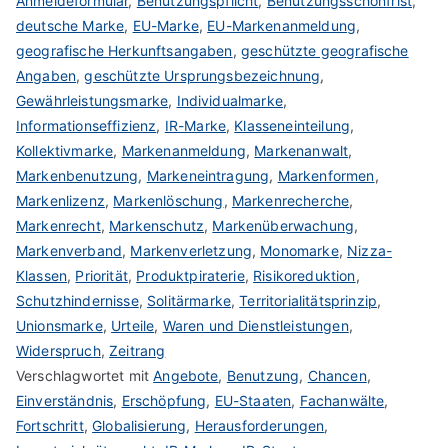
Anmeldeformular
,
Benutzungspflicht
,
Benutzungsschonfrist
,
deutsche Marke
,
EU-Marke
,
EU-Markenanmeldung
,
geografische Herkunftsangaben
,
geschützte geografische
Angaben
,
geschützte Ursprungsbezeichnung
,
Gewährleistungsmarke
,
Individualmarke
,
Informationseffizienz
,
IR-Marke
,
Klasseneinteilung
,
Kollektivmarke
,
Markenanmeldung
,
Markenanwalt
,
Markenbenutzung
,
Markeneintragung
,
Markenformen
,
Markenlizenz
,
Markenlöschung
,
Markenrecherche
,
Markenrecht
,
Markenschutz
,
Markenüberwachung
,
Markenverband
,
Markenverletzung
,
Monomarke
,
Nizza-
Klassen
,
Priorität
,
Produktpiraterie
,
Risikoreduktion
,
Schutzhindernisse
,
Solitärmarke
,
Territorialitätsprinzip
,
Unionsmarke
,
Urteile
,
Waren und Dienstleistungen
,
Widerspruch
,
Zeitrang
Verschlagwortet mit
Angebote
,
Benutzung
,
Chancen
,
Einverständnis
,
Erschöpfung
,
EU-Staaten
,
Fachanwälte
,
Fortschritt
,
Globalisierung
,
Herausforderungen
,