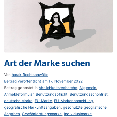
Art der Marke suchen
Von
horak Rechtsanwälte
Beitrag veröffentlicht am
17. November 2022
Beitrag gepostet in
Ähnlichkeitsrecherche
,
Allgemein
,
Anmeldeformular
,
Benutzungspflicht
,
Benutzungsschonfrist
,
deutsche Marke
,
EU-Marke
,
EU-Markenanmeldung
,
geografische Herkunftsangaben
,
geschützte geografische
Angaben
,
Gewährleistungsmarke
,
Individualmarke
,