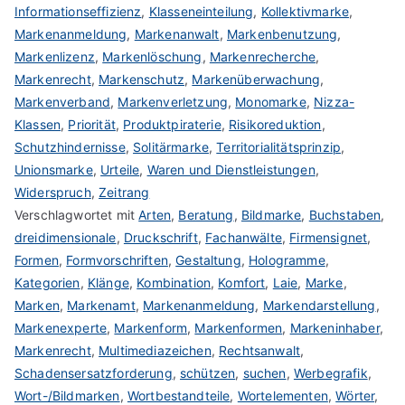
Informationseffizienz
,
Klasseneinteilung
,
Kollektivmarke
,
Markenanmeldung
,
Markenanwalt
,
Markenbenutzung
,
Markenlizenz
,
Markenlöschung
,
Markenrecherche
,
Markenrecht
,
Markenschutz
,
Markenüberwachung
,
Markenverband
,
Markenverletzung
,
Monomarke
,
Nizza-
Klassen
,
Priorität
,
Produktpiraterie
,
Risikoreduktion
,
Schutzhindernisse
,
Solitärmarke
,
Territorialitätsprinzip
,
Unionsmarke
,
Urteile
,
Waren und Dienstleistungen
,
Widerspruch
,
Zeitrang
Verschlagwortet mit
Arten
,
Beratung
,
Bildmarke
,
Buchstaben
,
dreidimensionale
,
Druckschrift
,
Fachanwälte
,
Firmensignet
,
Formen
,
Formvorschriften
,
Gestaltung
,
Hologramme
,
Kategorien
,
Klänge
,
Kombination
,
Komfort
,
Laie
,
Marke
,
Marken
,
Markenamt
,
Markenanmeldung
,
Markendarstellung
,
Markenexperte
,
Markenform
,
Markenformen
,
Markeninhaber
,
Markenrecht
,
Multimediazeichen
,
Rechtsanwalt
,
Schadensersatzforderung
,
schützen
,
suchen
,
Werbegrafik
,
Wort-/Bildmarken
,
Wortbestandteile
,
Wortelementen
,
Wörter
,