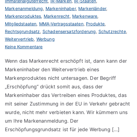
Immaterialgüterrecht
,
IR-Marken
,
IR-Staaten
,
Markenanmeldung
,
Markeninhaber
,
Markenländer
,
Markenproduktes
,
Markenrecht
,
Markenware
,
Mitgliedstaaten
,
MMA-Vertragsstaaten
,
Produkte
,
Rechtsgrundsatz
,
Schadensersatzforderung
,
Schutzrechte
,
Weitervertrieb
,
Werbung
zu
Keine Kommentare
Das
Wenn das Markenrecht erschöpft ist, dann kann der
Markenrecht
Markeninhaber den Weitervertrieb eines
und
seine
Markenproduktes nicht untersagen. Der Begriff
Erschöpfung
„Erschöpfung“ drückt somit aus, dass der
Markeninhaber das Vertreiben eines Produktes, das
mit seiner Zustimmung in der EU in Verkehr gebracht
wurde, nicht mehr verbieten kann. Wir kümmern uns
um Ihre Markenanmeldung. Der
Erschöpfungsgrundsatz ist für jede Werbung […]