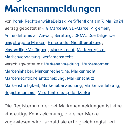
Markenanmeldungen
Von
horak Rechtsanwälte
Beitrag veröffentlicht am
7. Mai 2024
Beitrag gepostet in
§ 8 MarkenG
,
3D-Marke
,
Allgemein
,
Anmeldeformular
,
Anwalt
,
Beratung
,
DPMA
,
Due Diligence
,
eingetragene Marken
,
Einrede der Nichtbenutzung
,
einstweilige Verfügung
,
Markenrecht
,
Markenregister
,
Markenverwaltung
,
Verfahrensrecht
Verschlagwortet mit
Markenanmeldung
,
Markenformen
,
Markeninhaber
,
Markenrecherche
,
Markenrecht
,
Markenrechtliche Entscheidung
,
Markenschutz
,
Markenstreitigkeit
,
Markenüberwachung
,
Markenverletzung
,
Registernummer
,
Veröffentlichung der Marke
Die Registernummer bei Markenanmeldungen ist eine
eindeutige Kennzeichnung, die einer Marke
zugewiesen wird, sobald sie erfolgreich registriert