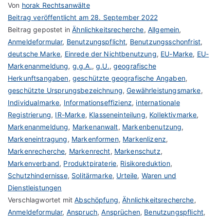
Von
horak Rechtsanwälte
Beitrag veröffentlicht am
28. September 2022
Beitrag gepostet in
Ähnlichkeitsrecherche
,
Allgemein
,
Anmeldeformular
,
Benutzungspflicht
,
Benutzungsschonfrist
,
deutsche Marke
,
Einrede der Nichtbenutzung
,
EU-Marke
,
EU-
Markenanmeldung
,
g.g.A.
,
g.U.
,
geografische
Herkunftsangaben
,
geschützte geografische Angaben
,
geschützte Ursprungsbezeichnung
,
Gewährleistungsmarke
,
Individualmarke
,
Informationseffizienz
,
internationale
Registrierung
,
IR-Marke
,
Klasseneinteilung
,
Kollektivmarke
,
Markenanmeldung
,
Markenanwalt
,
Markenbenutzung
,
Markeneintragung
,
Markenformen
,
Markenlizenz
,
Markenrecherche
,
Markenrecht
,
Markenschutz
,
Markenverband
,
Produktpiraterie
,
Risikoreduktion
,
Schutzhindernisse
,
Solitärmarke
,
Urteile
,
Waren und
Dienstleistungen
Verschlagwortet mit
Abschöpfung
,
Ähnlichkeitsrecherche
,
Anmeldeformular
,
Anspruch
,
Ansprüchen
,
Benutzungspflicht
,