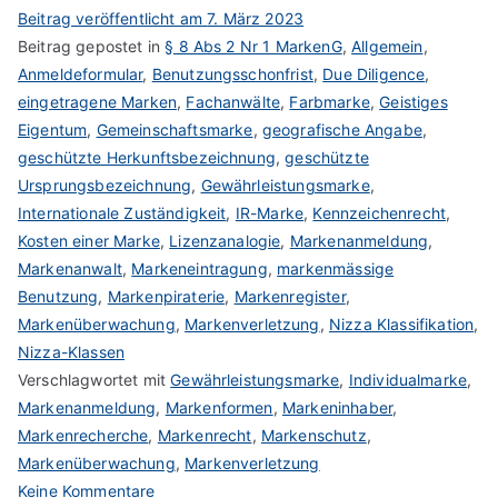
Beitrag veröffentlicht am
7. März 2023
Beitrag gepostet in
§ 8 Abs 2 Nr 1 MarkenG
,
Allgemein
,
Anmeldeformular
,
Benutzungsschonfrist
,
Due Diligence
,
eingetragene Marken
,
Fachanwälte
,
Farbmarke
,
Geistiges
Eigentum
,
Gemeinschaftsmarke
,
geografische Angabe
,
geschützte Herkunftsbezeichnung
,
geschützte
Ursprungsbezeichnung
,
Gewährleistungsmarke
,
Internationale Zuständigkeit
,
IR-Marke
,
Kennzeichenrecht
,
Kosten einer Marke
,
Lizenzanalogie
,
Markenanmeldung
,
Markenanwalt
,
Markeneintragung
,
markenmässige
Benutzung
,
Markenpiraterie
,
Markenregister
,
Markenüberwachung
,
Markenverletzung
,
Nizza Klassifikation
,
Nizza-Klassen
Verschlagwortet mit
Gewährleistungsmarke
,
Individualmarke
,
Markenanmeldung
,
Markenformen
,
Markeninhaber
,
Markenrecherche
,
Markenrecht
,
Markenschutz
,
Markenüberwachung
,
Markenverletzung
zu
Keine Kommentare