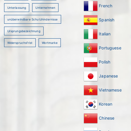
French
Unterlassung
Unternehmen
Spanish
unüberwindbare Schutzhindernisse
Ursprungsbezeichnung
Italian
Widerspruchsfrist
Wortmarke
Portuguese
Polish
Japanese
Vietnamese
Korean
Chinese