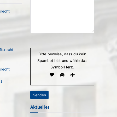
grecht
Bitte lasse dieses Feld leer.
ftsrecht
Bitte beweise, dass du kein
Spambot bist und wähle das
Symbol
Herz
.
grecht
ct
Aktuelles