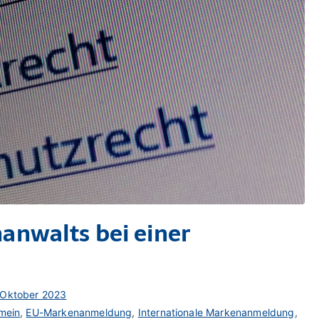
anwalts bei einer
 Oktober 2023
mein
,
EU-Markenanmeldung
,
Internationale Markenanmeldung
,