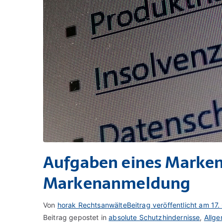
Aufgaben eines Marken
Markenanmeldung
Von
horak Rechtsanwälte
Beitrag veröffentlicht am
17.
Beitrag gepostet in
absolute Schutzhindernisse
,
Allge