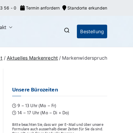
3 56 - 0
Termin anfordern
Standorte erkunden
akt
Bestellung
nrecht: Markeneroberer
nionsmarken (EU-Marken) und IR-Marken
gsverfahren, Markenrecherchen
rt
Aktuelles Markenrecht
Markenwiderspruch
Unsere Bürozeiten
9 – 13 Uhr (Mo – Fr)
14 – 17 Uhr (Mo – Di + Do)
Bitte beachten Sie, dass wir per E-Mail und über unsere
Formulare auch ausserhalb dieser Zeiten für Sie da sind.