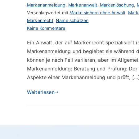
Markenanmeldung
,
Markenanwalt
,
Markenlöschung
,
Verschlagwortet mit
Marke sichern ohne Anwalt
,
Mark
Markenrecht
,
Name schützen
zu
Keine Kommentare
Aufgaben
Ein Anwalt, der auf Markenrecht spezialisiert i
eines
Markenanmeldung und begleitet sie während 
Markenanwalts
bei
können je nach Fall variieren, aber im Allgeme
einer
Markenanmeldung: Beratung und Prüfung: Der 
Markenanmeldung
Aspekte einer Markenanmeldung und prüft, […
Weiterlesen