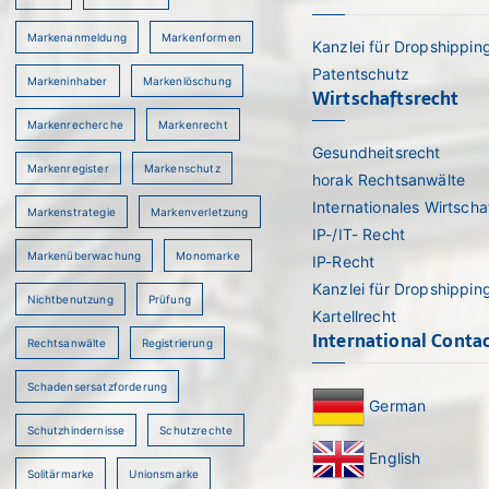
Markenanmeldung
Markenformen
Kanzlei für Dropshippin
Patentschutz
Markeninhaber
Markenlöschung
Wirtschaftsrecht
Markenrecherche
Markenrecht
Gesundheitsrecht
Markenregister
Markenschutz
horak Rechtsanwälte
Internationales Wirtscha
Markenstrategie
Markenverletzung
IP-/IT- Recht
Markenüberwachung
Monomarke
IP-Recht
Kanzlei für Dropshippin
Nichtbenutzung
Prüfung
Kartellrecht
International Conta
Rechtsanwälte
Registrierung
Schadensersatzforderung
German
Schutzhindernisse
Schutzrechte
English
Solitärmarke
Unionsmarke