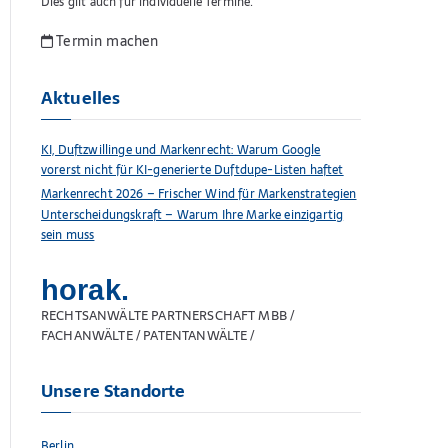
Dies gilt auch für individuelle Termine.
Termin machen
Aktuelles
KI, Duftzwillinge und Markenrecht: Warum Google
vorerst nicht für KI-generierte Duftdupe-Listen haftet
Markenrecht 2026 – Frischer Wind für Markenstrategien
Unterscheidungskraft – Warum Ihre Marke einzigartig
sein muss
horak.
RECHTSANWÄLTE PARTNERSCHAFT MBB /
FACHANWÄLTE / PATENTANWÄLTE /
Unsere Standorte
Berlin