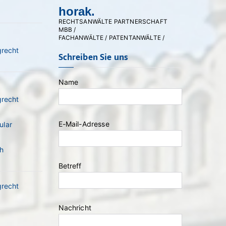
horak.
RECHTSANWÄLTE PARTNERSCHAFT
MBB /
FACHANWÄLTE / PATENTANWÄLTE /
grecht
Schreiben Sie uns
Name
grecht
E-Mail-Adresse
ular
Bitte lasse dieses Feld leer.
h
Betreff
grecht
Nachricht