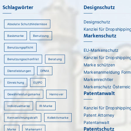
Schlagwörter
Designschutz
Designschutz
Absolute Schutzhindernisse
Kanzlei für Dropshippin
Markenschutz
Basismarke
Benutzung
Benutzungspflicht
EU-Markenschutz
Kanzlei für Dropshippin
Benutzungsschonfrist
Beratung
Marke schützen
Dienstleistungen
DPMA
Markenanmeldung Form
Markenrechtler
Einreichung
EUIPO
Markenschutz Österreic
Patentanwalt
Gewährleistungsmarke
Hannover
Individualmarke
IR-Marke
Kanzlei für Dropshippin
Patent Attorney
Kennzeichnungskraft
Kollektivmarke
rch
Patentanwalt
Patentschutz
Marke
Markenamt