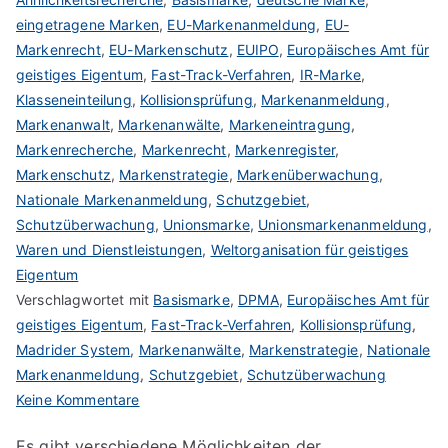
eingetragene Marken
,
EU-Markenanmeldung
,
EU-
Markenrecht
,
EU-Markenschutz
,
EUIPO
,
Europäisches Amt für
geistiges Eigentum
,
Fast-Track-Verfahren
,
IR-Marke
,
Klasseneinteilung
,
Kollisionsprüfung
,
Markenanmeldung
,
Markenanwalt
,
Markenanwälte
,
Markeneintragung
,
Markenrecherche
,
Markenrecht
,
Markenregister
,
Markenschutz
,
Markenstrategie
,
Markenüberwachung
,
Nationale Markenanmeldung
,
Schutzgebiet
,
Schutzüberwachung
,
Unionsmarke
,
Unionsmarkenanmeldung
,
Waren und Dienstleistungen
,
Weltorganisation für geistiges
Eigentum
Verschlagwortet mit
Basismarke
,
DPMA
,
Europäisches Amt für
geistiges Eigentum
,
Fast-Track-Verfahren
,
Kollisionsprüfung
,
Madrider System
,
Markenanwälte
,
Markenstrategie
,
Nationale
Markenanmeldung
,
Schutzgebiet
,
Schutzüberwachung
zu
Keine Kommentare
Die
Es gibt verschiedene Möglichkeiten der