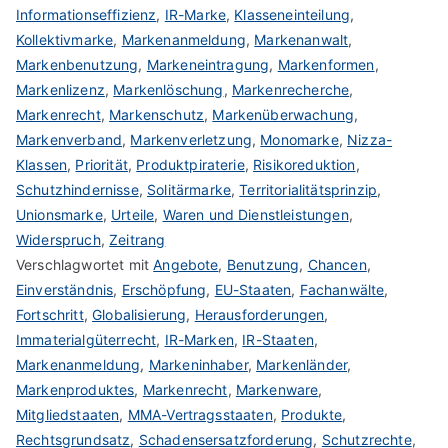
Informationseffizienz
,
IR-Marke
,
Klasseneinteilung
,
Kollektivmarke
,
Markenanmeldung
,
Markenanwalt
,
Markenbenutzung
,
Markeneintragung
,
Markenformen
,
Markenlizenz
,
Markenlöschung
,
Markenrecherche
,
Markenrecht
,
Markenschutz
,
Markenüberwachung
,
Markenverband
,
Markenverletzung
,
Monomarke
,
Nizza-
Klassen
,
Priorität
,
Produktpiraterie
,
Risikoreduktion
,
Schutzhindernisse
,
Solitärmarke
,
Territorialitätsprinzip
,
Unionsmarke
,
Urteile
,
Waren und Dienstleistungen
,
Widerspruch
,
Zeitrang
Verschlagwortet mit
Angebote
,
Benutzung
,
Chancen
,
Einverständnis
,
Erschöpfung
,
EU-Staaten
,
Fachanwälte
,
Fortschritt
,
Globalisierung
,
Herausforderungen
,
Immaterialgüterrecht
,
IR-Marken
,
IR-Staaten
,
Markenanmeldung
,
Markeninhaber
,
Markenländer
,
Markenproduktes
,
Markenrecht
,
Markenware
,
Mitgliedstaaten
,
MMA-Vertragsstaaten
,
Produkte
,
Rechtsgrundsatz
,
Schadensersatzforderung
,
Schutzrechte
,