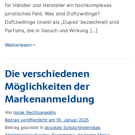
aktuelle
für Händler und Hersteller ein hochkomplexes
Trends
juristisches Feld. Was sind Duftzwillinge?
Duftzwillinge (meist als „Dupes“ bezeichnet) sind
Parfüms, die in Geruch und Wirkung […]
Weiterlesen
Die verschiedenen
Möglichkeiten der
Markenanmeldung
Von
horak Rechtsanwälte
Beitrag veröffentlicht am
19. Januar 2025
Beitrag gepostet in
absolute Schutzhindernisse
,
Ähnlichkeitsrecherche
,
Basismarke
,
deutsche Marke
,