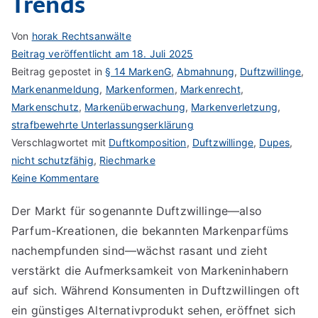
Trends
Von
horak Rechtsanwälte
Beitrag veröffentlicht am
18. Juli 2025
Beitrag gepostet in
§ 14 MarkenG
,
Abmahnung
,
Duftzwillinge
,
Markenanmeldung
,
Markenformen
,
Markenrecht
,
Markenschutz
,
Markenüberwachung
,
Markenverletzung
,
strafbewehrte Unterlassungserklärung
Verschlagwortet mit
Duftkomposition
,
Duftzwillinge
,
Dupes
,
nicht schutzfähig
,
Riechmarke
zu
Keine Kommentare
Duftzwillinge
Der Markt für sogenannte Duftzwillinge—also
und
Parfum-Kreationen, die bekannten Markenparfüms
gewerblicher
Rechtsschutz:
nachempfunden sind—wächst rasant und zieht
Rechtliche
verstärkt die Aufmerksamkeit von Markeninhabern
Fallstricke
auf sich. Während Konsumenten in Duftzwillingen oft
und
ein günstiges Alternativprodukt sehen, eröffnet sich