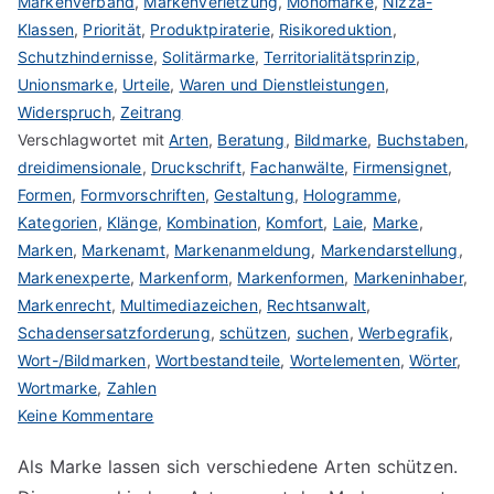
Markenverband
,
Markenverletzung
,
Monomarke
,
Nizza-
Klassen
,
Priorität
,
Produktpiraterie
,
Risikoreduktion
,
Schutzhindernisse
,
Solitärmarke
,
Territorialitätsprinzip
,
Unionsmarke
,
Urteile
,
Waren und Dienstleistungen
,
Widerspruch
,
Zeitrang
Verschlagwortet mit
Arten
,
Beratung
,
Bildmarke
,
Buchstaben
,
dreidimensionale
,
Druckschrift
,
Fachanwälte
,
Firmensignet
,
Formen
,
Formvorschriften
,
Gestaltung
,
Hologramme
,
Kategorien
,
Klänge
,
Kombination
,
Komfort
,
Laie
,
Marke
,
Marken
,
Markenamt
,
Markenanmeldung
,
Markendarstellung
,
Markenexperte
,
Markenform
,
Markenformen
,
Markeninhaber
,
Markenrecht
,
Multimediazeichen
,
Rechtsanwalt
,
Schadensersatzforderung
,
schützen
,
suchen
,
Werbegrafik
,
Wort-/Bildmarken
,
Wortbestandteile
,
Wortelementen
,
Wörter
,
Wortmarke
,
Zahlen
zu
Keine Kommentare
Art
Als Marke lassen sich verschiedene Arten schützen.
der