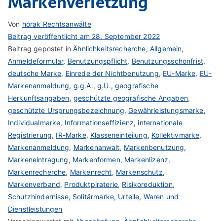
Markenverletzung
Von
horak Rechtsanwälte
Beitrag veröffentlicht am
28. September 2022
Beitrag gepostet in
Ähnlichkeitsrecherche
,
Allgemein
,
Anmeldeformular
,
Benutzungspflicht
,
Benutzungsschonfrist
,
deutsche Marke
,
Einrede der Nichtbenutzung
,
EU-Marke
,
EU-
Markenanmeldung
,
g.g.A.
,
g.U.
,
geografische
Herkunftsangaben
,
geschützte geografische Angaben
,
geschützte Ursprungsbezeichnung
,
Gewährleistungsmarke
,
Individualmarke
,
Informationseffizienz
,
internationale
Registrierung
,
IR-Marke
,
Klasseneinteilung
,
Kollektivmarke
,
Markenanmeldung
,
Markenanwalt
,
Markenbenutzung
,
Markeneintragung
,
Markenformen
,
Markenlizenz
,
Markenrecherche
,
Markenrecht
,
Markenschutz
,
Markenverband
,
Produktpiraterie
,
Risikoreduktion
,
Schutzhindernisse
,
Solitärmarke
,
Urteile
,
Waren und
Dienstleistungen