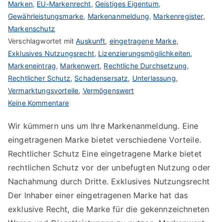
Marken
,
EU-Markenrecht
,
Geistiges Eigentum
,
Gewährleistungsmarke
,
Markenanmeldung
,
Markenregister
,
Markenschutz
Verschlagwortet mit
Auskunft
,
eingetragene Marke
,
Exklusives Nutzungsrecht
,
Lizenzierungsmöglichkeiten
,
Markeneintrag
,
Markenwert
,
Rechtliche Durchsetzung
,
Rechtlicher Schutz
,
Schadensersatz
,
Unterlassung
,
Vermarktungsvorteile
,
Vermögenswert
zu
Keine Kommentare
Vorteile
Wir kümmern uns um Ihre Markenanmeldung. Eine
einer
eingetragenen Marke bietet verschiedene Vorteile.
eingetragenen
Marke
Rechtlicher Schutz Eine eingetragene Marke bietet
nutzen
rechtlichen Schutz vor der unbefugten Nutzung oder
Nachahmung durch Dritte. Exklusives Nutzungsrecht
Der Inhaber einer eingetragenen Marke hat das
exklusive Recht, die Marke für die gekennzeichneten