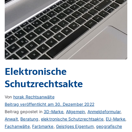
Elektronische
Schutzrechtsakte
Von
horak Rechtsanwälte
Beitrag veröffentlicht am
30. Dezember 2022
Beitrag gepostet in
3D-Marke
,
Allgemein
,
Anmeldeformular
,
Anwalt
,
Beratung
,
elektronische Schutzrechtsakte
,
EU-Marke
,
Fachanwälte
,
Farbmarke
,
Geistiges Eigentum
,
geografische