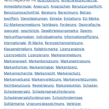
Verschlagwortet mit
Abschöpfung
,
Ähnlichkeitsrecherche
,
Anmeldeformular
,
Anspruch
,
Ansprüchen
,
Benutzungspflicht
,
Benutzungsschonfrist
,
Beratung
,
Berechnung
,
Betrag
,
beziffern
,
Dienstleistungen
,
Einrede
,
Erstattung
,
EU-Marke
,
EU-Markenanmeldung
,
fahrlässig
,
Forderung
,
Geografische
,
gepostet
,
geschützte
,
Gewährleistungsmarke
,
Gewinn
,
Herkunftsangaben
,
Individualmarke
,
Informationseffizienz
,
internationale
,
IR-Marke
,
Kennzeichenverletzung
,
Klasseneinteilung
,
Kollektivmarke
,
Lizenzanalogie
,
Lizenzgebühr
,
Lizenzierung
,
Markenanmeldung
,
Markenanwalt
,
Markenbenutzung
,
Markeneintragung
,
Markenformen
,
Markeninhaber
,
Markenlizenz
,
Markenrecherche
,
Markenrecht
,
Markenschutz
,
Markenverband
,
Markenverletzung
,
Markenverletzungen
,
Nichtbenutzung
,
Registrierung
,
Risikoreduktion
,
Schaden
,
Schadensersatz
,
Schadensersatzforderung
,
Schadensersatzforderungen
,
Schutzhindernisse
,
Solitärmarke
,
Ursprungsbezeichnung
,
Verletzer
,