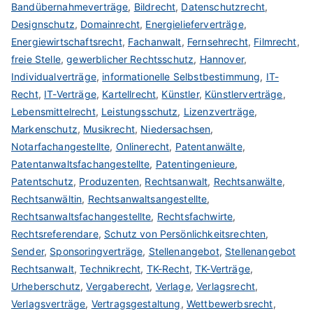
Bandübernahmeverträge
,
Bildrecht
,
Datenschutzrecht
,
Designschutz
,
Domainrecht
,
Energielieferverträge
,
Energiewirtschaftsrecht
,
Fachanwalt
,
Fernsehrecht
,
Filmrecht
,
freie Stelle
,
gewerblicher Rechtsschutz
,
Hannover
,
Individualverträge
,
informationelle Selbstbestimmung
,
IT-
Recht
,
IT-Verträge
,
Kartellrecht
,
Künstler
,
Künstlerverträge
,
Lebensmittelrecht
,
Leistungsschutz
,
Lizenzverträge
,
Markenschutz
,
Musikrecht
,
Niedersachsen
,
Notarfachangestellte
,
Onlinerecht
,
Patentanwälte
,
Patentanwaltsfachangestellte
,
Patentingenieure
,
Patentschutz
,
Produzenten
,
Rechtsanwalt
,
Rechtsanwälte
,
Rechtsanwältin
,
Rechtsanwaltsangestellte
,
Rechtsanwaltsfachangestellte
,
Rechtsfachwirte
,
Rechtsreferendare
,
Schutz von Persönlichkeitsrechten
,
Sender
,
Sponsoringverträge
,
Stellenangebot
,
Stellenangebot
Rechtsanwalt
,
Technikrecht
,
TK-Recht
,
TK-Verträge
,
Urheberschutz
,
Vergaberecht
,
Verlage
,
Verlagsrecht
,
Verlagsverträge
,
Vertragsgestaltung
,
Wettbewerbsrecht
,