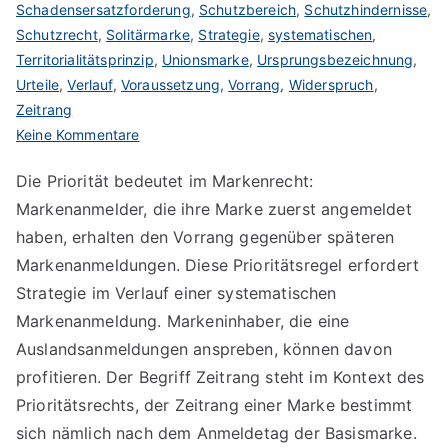
Schadensersatzforderung
,
Schutzbereich
,
Schutzhindernisse
,
Schutzrecht
,
Solitärmarke
,
Strategie
,
systematischen
,
Territorialitätsprinzip
,
Unionsmarke
,
Ursprungsbezeichnung
,
Urteile
,
Verlauf
,
Voraussetzung
,
Vorrang
,
Widerspruch
,
Zeitrang
zu
Keine Kommentare
Priorität
Die Priorität bedeutet im Markenrecht:
im
Markenanmelder, die ihre Marke zuerst angemeldet
Markenrecht
haben, erhalten den Vorrang gegenüber späteren
Markenanmeldungen. Diese Prioritätsregel erfordert
Strategie im Verlauf einer systematischen
Markenanmeldung. Markeninhaber, die eine
Auslandsanmeldungen anspreben, können davon
profitieren. Der Begriff Zeitrang steht im Kontext des
Prioritätsrechts, der Zeitrang einer Marke bestimmt
sich nämlich nach dem Anmeldetag der Basismarke.