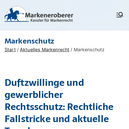
Zum
Inhalt
Markenanm
Rechtsanwälte/
springen
Patentanwälte für
eldung,
Markenrecht,
deutschen
Markenschu
Markenschutz
Markenschutz,
Unionsmarken (EU-
tz,
Start
Aktuelles Markenrecht
Markenschutz
Marken) und IR-Marken
Markenrech
(internationale Marken),
Markenverletzung,
t:
Widerspruchsverfahren,
Löschungsverfahren,
Markenerob
Duftzwillinge und
Markenrecherchen
erer
gewerblicher
Rechtsschutz: Rechtliche
Fallstricke und aktuelle