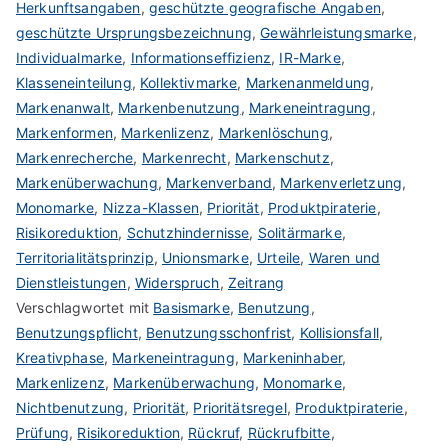
Herkunftsangaben
,
geschützte geografische Angaben
,
geschützte Ursprungsbezeichnung
,
Gewährleistungsmarke
,
Individualmarke
,
Informationseffizienz
,
IR-Marke
,
Klasseneinteilung
,
Kollektivmarke
,
Markenanmeldung
,
Markenanwalt
,
Markenbenutzung
,
Markeneintragung
,
Markenformen
,
Markenlizenz
,
Markenlöschung
,
Markenrecherche
,
Markenrecht
,
Markenschutz
,
Markenüberwachung
,
Markenverband
,
Markenverletzung
,
Monomarke
,
Nizza-Klassen
,
Priorität
,
Produktpiraterie
,
Risikoreduktion
,
Schutzhindernisse
,
Solitärmarke
,
Territorialitätsprinzip
,
Unionsmarke
,
Urteile
,
Waren und
Dienstleistungen
,
Widerspruch
,
Zeitrang
Verschlagwortet mit
Basismarke
,
Benutzung
,
Benutzungspflicht
,
Benutzungsschonfrist
,
Kollisionsfall
,
Kreativphase
,
Markeneintragung
,
Markeninhaber
,
Markenlizenz
,
Markenüberwachung
,
Monomarke
,
Nichtbenutzung
,
Priorität
,
Prioritätsregel
,
Produktpiraterie
,
Prüfung
,
Risikoreduktion
,
Rückruf
,
Rückrufbitte
,