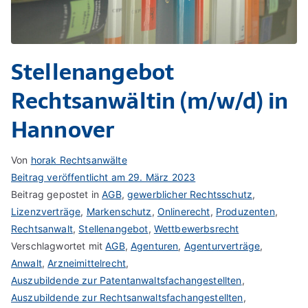
Stellenangebot
Rechtsanwältin (m/w/d) in
Hannover
Von
horak Rechtsanwälte
Beitrag veröffentlicht am
29. März 2023
Beitrag gepostet in
AGB
,
gewerblicher Rechtsschutz
,
Lizenzverträge
,
Markenschutz
,
Onlinerecht
,
Produzenten
,
Rechtsanwalt
,
Stellenangebot
,
Wettbewerbsrecht
Verschlagwortet mit
AGB
,
Agenturen
,
Agenturverträge
,
Anwalt
,
Arzneimittelrecht
,
Auszubildende zur Patentanwaltsfachangestellten
,
Auszubildende zur Rechtsanwaltsfachangestellten
,