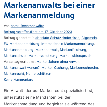
Markenanwalts bei einer
Markenanmeldung
Von
horak Rechtsanwälte
Beitrag veröffentlicht am
17. Oktober 2023
Beitrag gepostet in
absolute Schutzhindernisse
,
Allgemein
,
EU-Markenanmeldung
,
Internationale Markenanmeldung
,
Markenanmeldung
,
Markenanwalt
,
Markenlöschung
,
Markenschutz
,
Markenverletzung
,
Markenwiderspruch
Verschlagwortet mit
Marke sichern ohne Anwalt
,
Markenanwalt warum?
,
Markenlöschung
,
Markenrecherche
,
Markenrecht
,
Name schützen
zu
Keine Kommentare
Aufgaben
Ein Anwalt, der auf Markenrecht spezialisiert ist,
eines
unterstützt seine Mandanten bei der
Markenanwalts
bei
Markenanmeldung und begleitet sie während des