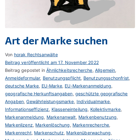
Art der Marke suchen
Von
horak Rechtsanwälte
Beitrag veröffentlicht am
17. November 2022
Beitrag gepostet in
Ähnlichkeitsrecherche
,
Allgemein
,
Anmeldeformular
,
Benutzungspflicht
,
Benutzungsschonfrist
,
deutsche Marke
,
EU-Marke
,
EU-Markenanmeldung
,
geografische Herkunftsangaben
,
geschützte geografische
Angaben
,
Gewährleistungsmarke
,
Individualmarke
,
Informationseffizienz
,
Klasseneinteilung
,
Kollektivmarke
,
Markenanmeldung
,
Markenanwalt
,
Markenbenutzung
,
Markenlizenz
,
Markenlöschung
,
Markenrecherche
,
Markenrecht
,
Markenschutz
,
Markenüberwachung
,