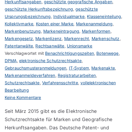
Herkunftsangaben
,
geschützte geografische Angaben
,
geschützte Herkunftsbezeichnung
,
geschützte
Ursprungsbezeichnung
,
Individualmarke
,
Klasseneinteilung
,
Kollektivmarke
,
Kosten einer Marke
,
Markenanmeldung
,
Markenbenutzung
,
Markeneintragung
,
Markenformen
,
Markengesetz
,
Markenlizenz
,
Markenrecht
,
Markenschutz
,
Patentanwälte
,
Rechtsanwälte
,
Unionsmarke
Verschlagwortet mit
Benachrichtigungszeiten
,
Botenwege
,
DPMA
,
elektronische Schutzrechtsakte
,
Gebrauchsmusteranmeldungen
,
IT-System
,
Markenakte
,
Markenanmeldeverfahren
,
Registraturarbeiten
,
Schutzrechtsakte
,
Verfahrensschritte
,
vollelektronischen
Bearbeitung
zu
Keine Kommentare
Elektronische
Seit März 2015 gibt es die Elektronische
Schutzrechtsakte
Schutzrechtsakte für Marken und Geografische
Herkunftsangaben. Das Deutsche Patent- und