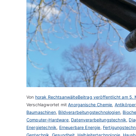
Von
horak Rechtsanwälte
Beitrag veröffentlicht am
5. 
Verschlagwortet mit
Anorganische Chemie
,
Antikörper
Baumaschinen
,
Bildverarbeitungstechnologien
,
Bioch
Computer–Hardware
,
Datenverarbeitungstechnik
,
Dia
Energietechnik
,
Erneuerbare Energie
,
Fertigungstechn
Gentechnik
,
Gesundheit
,
Halbleitertechnologie
,
Haush