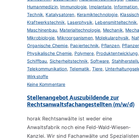
Humanmedizin
,
Immunologie
,
Implantate
,
Information
Technik
,
Katalysatoren
,
Keramiktechnologie
,
Klassisc
Kraftwerkstechnik
,
Laserphysik
,
Lebensmitteltechnik
Maschinenbau
,
Materialtechnologie
,
Mechanik
,
Mecha
Mikrobiologie
,
Mikroorganismen
,
Molekularphysik
,
Nah
Organische Chemie
,
Papiertechnik
,
Pflanzen
,
Pflanze
Physikalische Chemie
,
Polymere
,
Produktentwicklung
Schiffbau
,
Sicherheitstechnik
,
Software
,
Stahlherstell
Telekommunikation
,
Telematik
,
Tiere
,
Unterhaltungsel
Wirkstoffe
zu
Keine Kommentare
Know-
Stellenangebot Auszubildende zur
how
Rechtsanwaltsfachangestellten (m/w/d)
in
Technik
horak Rechtsanwälte ist weder eine
und
Anwaltsfabrik noch eine Feld-Wald-Wiesen-
Naturwissenschaft
Kanzlei. Wir sind Fachanwälte und Spezialisten