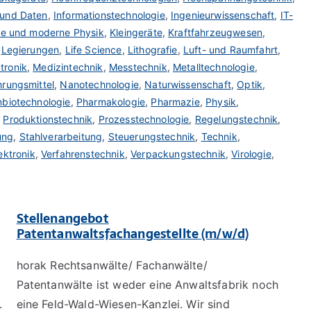
 und Daten
,
Informationstechnologie
,
Ingenieurwissenschaft
,
IT-
he und moderne Physik
,
Kleingeräte
,
Kraftfahrzeugwesen
,
,
Legierungen
,
Life Science
,
Lithografie
,
Luft- und Raumfahrt
,
tronik
,
Medizintechnik
,
Messtechnik
,
Metalltechnologie
,
rungsmittel
,
Nanotechnologie
,
Naturwissenschaft
,
Optik
,
nbiotechnologie
,
Pharmakologie
,
Pharmazie
,
Physik
,
,
Produktionstechnik
,
Prozesstechnologie
,
Regelungstechnik
,
ung
,
Stahlverarbeitung
,
Steuerungstechnik
,
Technik
,
ektronik
,
Verfahrenstechnik
,
Verpackungstechnik
,
Virologie
,
Stellenangebot
Patentanwaltsfachangestellte (m/w/d)
horak Rechtsanwälte/ Fachanwälte/
Patentanwälte ist weder eine Anwaltsfabrik noch
.
eine Feld-Wald-Wiesen-Kanzlei. Wir sind