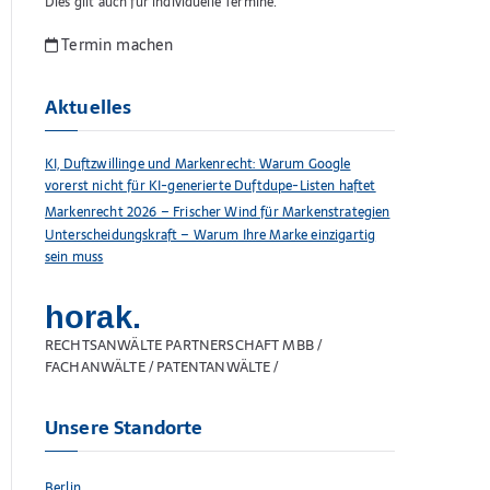
Dies gilt auch für individuelle Termine.
Termin machen
Aktuelles
KI, Duftzwillinge und Markenrecht: Warum Google
vorerst nicht für KI-generierte Duftdupe-Listen haftet
Markenrecht 2026 – Frischer Wind für Markenstrategien
Unterscheidungskraft – Warum Ihre Marke einzigartig
sein muss
horak.
RECHTSANWÄLTE PARTNERSCHAFT MBB /
FACHANWÄLTE / PATENTANWÄLTE /
Unsere Standorte
Berlin