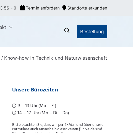
3 56 - 0
Termin anfordern
Standorte erkunden
akt
Bestellung
nrecht: Markeneroberer
nionsmarken (EU-Marken) und IR-Marken
gsverfahren, Markenrecherchen
n
Know-how in Technik und Naturwissenschaft
Unsere Bürozeiten
9 – 13 Uhr (Mo – Fr)
14 – 17 Uhr (Mo – Di + Do)
Bitte beachten Sie, dass wir per E-Mail und über unsere
Formulare auch ausserhalb dieser Zeiten für Sie da sind.