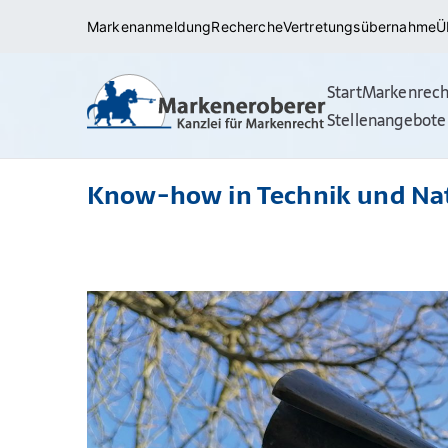
Zum
Markenanmeldung
Recherche
Vertretungsübernahme
Ü
Inhalt
springen
Start
Markenrech
Markena
Rechtsanwälte/ 
Stellenangebote
(internationale
Know-how in Technik und Na