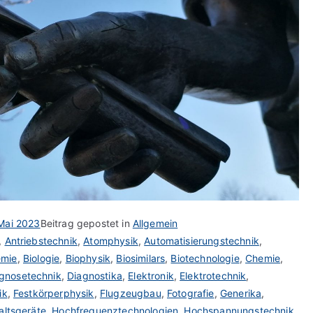
Mai 2023
Beitrag gepostet in
Allgemein
,
Antriebstechnik
,
Atomphysik
,
Automatisierungstechnik
,
emie
,
Biologie
,
Biophysik
,
Biosimilars
,
Biotechnologie
,
Chemie
,
gnosetechnik
,
Diagnostika
,
Elektronik
,
Elektrotechnik
,
ik
,
Festkörperphysik
,
Flugzeugbau
,
Fotografie
,
Generika
,
altsgeräte
,
Hochfrequenztechnologien
,
Hochspannungstechnik
,