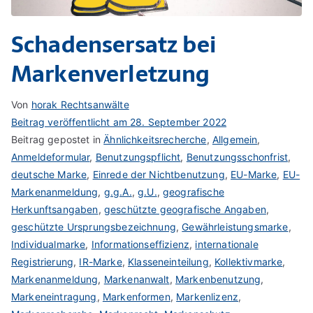
Schadensersatz bei
Markenverletzung
Von
horak Rechtsanwälte
Beitrag veröffentlicht am
28. September 2022
Beitrag gepostet in
Ähnlichkeitsrecherche
,
Allgemein
,
Anmeldeformular
,
Benutzungspflicht
,
Benutzungsschonfrist
,
deutsche Marke
,
Einrede der Nichtbenutzung
,
EU-Marke
,
EU-
Markenanmeldung
,
g.g.A.
,
g.U.
,
geografische
Herkunftsangaben
,
geschützte geografische Angaben
,
geschützte Ursprungsbezeichnung
,
Gewährleistungsmarke
,
Individualmarke
,
Informationseffizienz
,
internationale
Registrierung
,
IR-Marke
,
Klasseneinteilung
,
Kollektivmarke
,
Markenanmeldung
,
Markenanwalt
,
Markenbenutzung
,
Markeneintragung
,
Markenformen
,
Markenlizenz
,