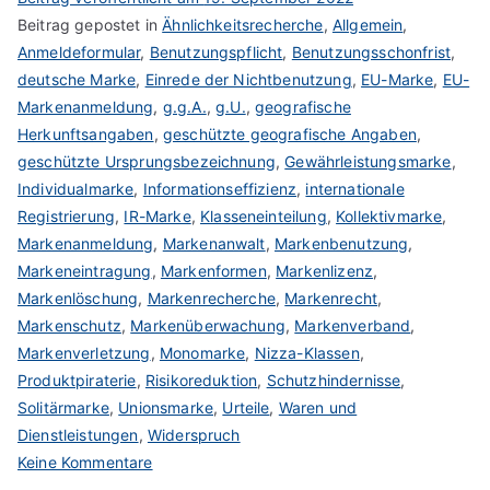
Beitrag gepostet in
Ähnlichkeitsrecherche
,
Allgemein
,
Anmeldeformular
,
Benutzungspflicht
,
Benutzungsschonfrist
,
deutsche Marke
,
Einrede der Nichtbenutzung
,
EU-Marke
,
EU-
Markenanmeldung
,
g.g.A.
,
g.U.
,
geografische
Herkunftsangaben
,
geschützte geografische Angaben
,
geschützte Ursprungsbezeichnung
,
Gewährleistungsmarke
,
Individualmarke
,
Informationseffizienz
,
internationale
Registrierung
,
IR-Marke
,
Klasseneinteilung
,
Kollektivmarke
,
Markenanmeldung
,
Markenanwalt
,
Markenbenutzung
,
Markeneintragung
,
Markenformen
,
Markenlizenz
,
Markenlöschung
,
Markenrecherche
,
Markenrecht
,
Markenschutz
,
Markenüberwachung
,
Markenverband
,
Markenverletzung
,
Monomarke
,
Nizza-Klassen
,
Produktpiraterie
,
Risikoreduktion
,
Schutzhindernisse
,
Solitärmarke
,
Unionsmarke
,
Urteile
,
Waren und
Dienstleistungen
,
Widerspruch
zu
Keine Kommentare
Markenfunktionen