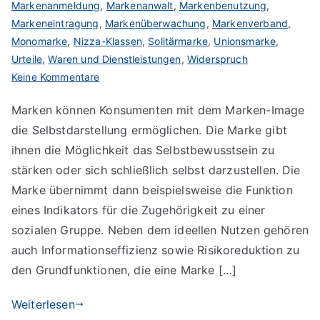
Markenanmeldung
,
Markenanwalt
,
Markenbenutzung
,
Markeneintragung
,
Markenüberwachung
,
Markenverband
,
Monomarke
,
Nizza-Klassen
,
Solitärmarke
,
Unionsmarke
,
Urteile
,
Waren und Dienstleistungen
,
Widerspruch
zu
Keine Kommentare
Marken-
Marken können Konsumenten mit dem Marken-Image
Image
die Selbstdarstellung ermöglichen. Die Marke gibt
schafft
ideellen
ihnen die Möglichkeit das Selbstbewusstsein zu
Nutzen
stärken oder sich schließlich selbst darzustellen. Die
Marke übernimmt dann beispielsweise die Funktion
eines Indikators für die Zugehörigkeit zu einer
sozialen Gruppe. Neben dem ideellen Nutzen gehören
auch Informationseffizienz sowie Risikoreduktion zu
den Grundfunktionen, die eine Marke […]
Weiterlesen