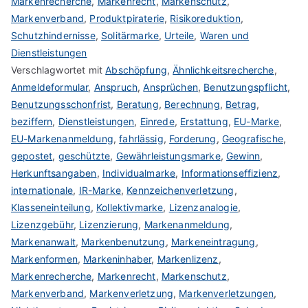
Markenrecherche
,
Markenrecht
,
Markenschutz
,
Markenverband
,
Produktpiraterie
,
Risikoreduktion
,
Schutzhindernisse
,
Solitärmarke
,
Urteile
,
Waren und
Dienstleistungen
Verschlagwortet mit
Abschöpfung
,
Ähnlichkeitsrecherche
,
Anmeldeformular
,
Anspruch
,
Ansprüchen
,
Benutzungspflicht
,
Benutzungsschonfrist
,
Beratung
,
Berechnung
,
Betrag
,
beziffern
,
Dienstleistungen
,
Einrede
,
Erstattung
,
EU-Marke
,
EU-Markenanmeldung
,
fahrlässig
,
Forderung
,
Geografische
,
gepostet
,
geschützte
,
Gewährleistungsmarke
,
Gewinn
,
Herkunftsangaben
,
Individualmarke
,
Informationseffizienz
,
internationale
,
IR-Marke
,
Kennzeichenverletzung
,
Klasseneinteilung
,
Kollektivmarke
,
Lizenzanalogie
,
Lizenzgebühr
,
Lizenzierung
,
Markenanmeldung
,
Markenanwalt
,
Markenbenutzung
,
Markeneintragung
,
Markenformen
,
Markeninhaber
,
Markenlizenz
,
Markenrecherche
,
Markenrecht
,
Markenschutz
,
Markenverband
,
Markenverletzung
,
Markenverletzungen
,