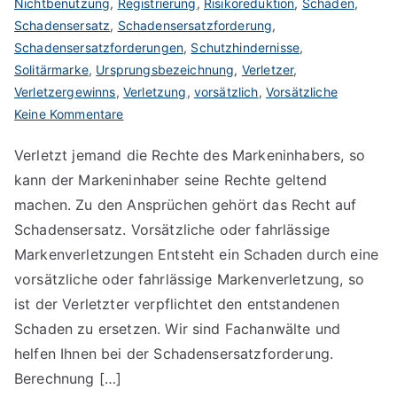
Nichtbenutzung
,
Registrierung
,
Risikoreduktion
,
Schaden
,
Schadensersatz
,
Schadensersatzforderung
,
Schadensersatzforderungen
,
Schutzhindernisse
,
Solitärmarke
,
Ursprungsbezeichnung
,
Verletzer
,
Verletzergewinns
,
Verletzung
,
vorsätzlich
,
Vorsätzliche
zu
Keine Kommentare
Schadensersatz
Verletzt jemand die Rechte des Markeninhabers, so
bei
kann der Markeninhaber seine Rechte geltend
Markenverletzung
machen. Zu den Ansprüchen gehört das Recht auf
Schadensersatz. Vorsätzliche oder fahrlässige
Markenverletzungen Entsteht ein Schaden durch eine
vorsätzliche oder fahrlässige Markenverletzung, so
ist der Verletzter verpflichtet den entstandenen
Schaden zu ersetzen. Wir sind Fachanwälte und
helfen Ihnen bei der Schadensersatzforderung.
Berechnung […]