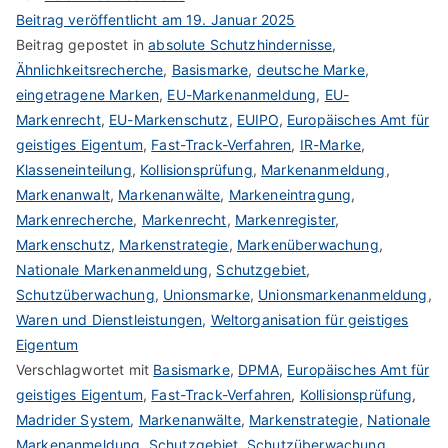
Beitrag veröffentlicht am
19. Januar 2025
Beitrag gepostet in
absolute Schutzhindernisse
,
Ähnlichkeitsrecherche
,
Basismarke
,
deutsche Marke
,
eingetragene Marken
,
EU-Markenanmeldung
,
EU-
Markenrecht
,
EU-Markenschutz
,
EUIPO
,
Europäisches Amt für
geistiges Eigentum
,
Fast-Track-Verfahren
,
IR-Marke
,
Klasseneinteilung
,
Kollisionsprüfung
,
Markenanmeldung
,
Markenanwalt
,
Markenanwälte
,
Markeneintragung
,
Markenrecherche
,
Markenrecht
,
Markenregister
,
Markenschutz
,
Markenstrategie
,
Markenüberwachung
,
Nationale Markenanmeldung
,
Schutzgebiet
,
Schutzüberwachung
,
Unionsmarke
,
Unionsmarkenanmeldung
,
Waren und Dienstleistungen
,
Weltorganisation für geistiges
Eigentum
Verschlagwortet mit
Basismarke
,
DPMA
,
Europäisches Amt für
geistiges Eigentum
,
Fast-Track-Verfahren
,
Kollisionsprüfung
,
Madrider System
,
Markenanwälte
,
Markenstrategie
,
Nationale
Markenanmeldung
,
Schutzgebiet
,
Schutzüberwachung