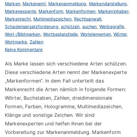
Marken
,
Markenamt
,
Markenanmeldung
,
Markendarstellung
,
Markenexperte
,
Markenform
,
Markenformen
,
Markeninhaber
,
Markenrecht
,
Multimediazeichen
,
Rechtsanwalt
,
Schadensersatzforderung
,
schützen
,
suchen
,
Werbegrafik
,
Wort-/Bildmarken
,
Wortbestandteile
,
Wortelementen
,
Wörter
,
Wortmarke
,
Zahlen
zu
Keine Kommentare
Art
Als Marke lassen sich verschiedene Arten schützen.
der
Diese verschiedene Arten nennt der Markenexperte
Marke
suchen
„Markenformen“. In dem Fall unterteilt das
Markenrecht die Arten nämlich in folgende Formen:
Wörter, Buchstaben, Zahlen, dreidimensionale
Formen, Farben, Hologramme, Multimediazeichen,
Klänge und sonstige Zeichen. Wir sind
Markenexperten und helfen Ihnen bei der
Vorbereitung zur Markenanmeldung. Markenform