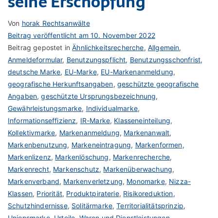
seine Erschöpfung
Von
horak Rechtsanwälte
Beitrag veröffentlicht am
10. November 2022
Beitrag gepostet in
Ähnlichkeitsrecherche
,
Allgemein
,
Anmeldeformular
,
Benutzungspflicht
,
Benutzungsschonfrist
,
deutsche Marke
,
EU-Marke
,
EU-Markenanmeldung
,
geografische Herkunftsangaben
,
geschützte geografische
Angaben
,
geschützte Ursprungsbezeichnung
,
Gewährleistungsmarke
,
Individualmarke
,
Informationseffizienz
,
IR-Marke
,
Klasseneinteilung
,
Kollektivmarke
,
Markenanmeldung
,
Markenanwalt
,
Markenbenutzung
,
Markeneintragung
,
Markenformen
,
Markenlizenz
,
Markenlöschung
,
Markenrecherche
,
Markenrecht
,
Markenschutz
,
Markenüberwachung
,
Markenverband
,
Markenverletzung
,
Monomarke
,
Nizza-
Klassen
,
Priorität
,
Produktpiraterie
,
Risikoreduktion
,
Schutzhindernisse
,
Solitärmarke
,
Territorialitätsprinzip
,
Unionsmarke
,
Urteile
,
Waren und Dienstleistungen
,