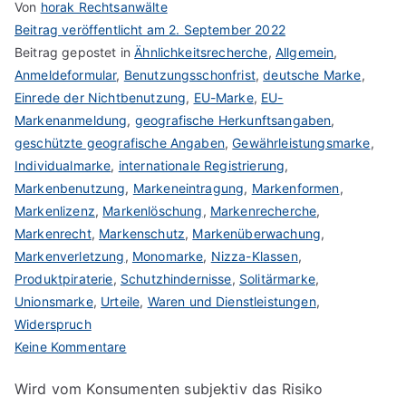
Von
horak Rechtsanwälte
Beitrag veröffentlicht am
2. September 2022
Beitrag gepostet in
Ähnlichkeitsrecherche
,
Allgemein
,
Anmeldeformular
,
Benutzungsschonfrist
,
deutsche Marke
,
Einrede der Nichtbenutzung
,
EU-Marke
,
EU-
Markenanmeldung
,
geografische Herkunftsangaben
,
geschützte geografische Angaben
,
Gewährleistungsmarke
,
Individualmarke
,
internationale Registrierung
,
Markenbenutzung
,
Markeneintragung
,
Markenformen
,
Markenlizenz
,
Markenlöschung
,
Markenrecherche
,
Markenrecht
,
Markenschutz
,
Markenüberwachung
,
Markenverletzung
,
Monomarke
,
Nizza-Klassen
,
Produktpiraterie
,
Schutzhindernisse
,
Solitärmarke
,
Unionsmarke
,
Urteile
,
Waren und Dienstleistungen
,
Widerspruch
zu
Keine Kommentare
Marken
Wird vom Konsumenten subjektiv das Risiko
schaffen