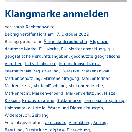
Klangmarke anmelden
Von
horak Rechtsanwälte
Beitrag veröffentlicht am
17. Oktober 2022
Beitrag gepostet in
Ähnlichkeitsrecherche
,
Allgemein
,
deutsche Marke
,
EU-Marke
,
EU-Markenanmeldung
,
g.U.
,
geografische Herkunftsangaben
,
geschützte geografische
Angaben
,
Individualmarke
,
Informationseffizienz
,
internationale Registrierung
,
IR-Marke
,
Markenanwalt
,
Markenbenutzung
,
Markeneintragung
,
Markenformen
,
Markenlizenz
,
Markenlöschung
,
Markenrecherche
,
Markenrecht
,
Markenverband
,
Markenverletzung
,
Nizza-
Klassen
,
Produktpiraterie
,
Solitärmarke
,
Territorialitätsprinzip
,
Unionsmarke
,
Urteile
,
Waren und Dienstleistungen
,
Widerspruch
,
Zeitrang
Verschlagwortet mit
akustische
,
Anmeldung
,
Antrag
,
Beratung
,
Darstellung
,
digitale
,
Einreichung
,