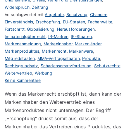
Widerspruch
,
Zeitrang
Verschlagwortet mit
Angebote
,
Benutzung
,
Chancen
,
Einverständnis
,
Erschöpfung
,
EU-Staaten
,
Fachanwälte
,
Fortschritt
,
Globalisierung
,
Herausforderungen
,
Immaterialgüterrecht
,
IR-Marken
,
IR-Staaten
,
Markenanmeldung
,
Markeninhaber
,
Markenländer
,
Markenproduktes
,
Markenrecht
,
Markenware
,
Mitgliedstaaten
,
MMA-Vertragsstaaten
,
Produkte
,
Rechtsgrundsatz
,
Schadensersatzforderung
,
Schutzrechte
,
Weitervertrieb
,
Werbung
zu
Keine Kommentare
Das
Wenn das Markenrecht erschöpft ist, dann kann der
Markenrecht
Markeninhaber den Weitervertrieb eines
und
seine
Markenproduktes nicht untersagen. Der Begriff
Erschöpfung
„Erschöpfung“ drückt somit aus, dass der
Markeninhaber das Vertreiben eines Produktes, das