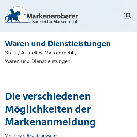
Zum
Inhalt
Markenanm
Rechtsanwälte/
springen
Patentanwälte für
eldung,
Markenrecht,
deutschen
Markenschu
Waren und Dienstleistungen
Markenschutz,
Unionsmarken (EU-
tz,
Start
Aktuelles Markenrecht
Marken) und IR-Marken
Markenrech
(internationale Marken),
Waren und Dienstleistungen
Markenverletzung,
t:
Widerspruchsverfahren,
Löschungsverfahren,
Markenerob
Markenrecherchen
Die verschiedenen
erer
Möglichkeiten der
Markenanmeldung
Von
horak Rechtsanwälte