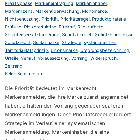
Kreativphase
,
Markeneintragung
,
Markeninhaber
,
Markenlizenz
,
Markenüberwachung
,
Monomarke
,
Nichtbenutzung
,
Priorität
,
Prioritätsregel
,
Produktpiraterie
,
Prüfung
,
Risikoreduktion
,
Rückruf
,
Rückrufbitte
,
Schadensersatzforderung
,
Schutzbereich
,
Schutzhindernisse
,
Schutzrecht
,
Solitärmarke
,
Strategie
,
systematischen
,
Territorialitätsprinzip
,
Unionsmarke
,
Ursprungsbezeichnung
,
Urteile
,
Verlauf
,
Voraussetzung
,
Vorrang
,
Widerspruch
,
Zeitrang
zu
Keine Kommentare
Priorität
Die Priorität bedeutet im Markenrecht:
im
Markenanmelder, die ihre Marke zuerst angemeldet
Markenrecht
haben, erhalten den Vorrang gegenüber späteren
Markenanmeldungen. Diese Prioritätsregel erfordert
Strategie im Verlauf einer systematischen
Markenanmeldung. Markeninhaber, die eine