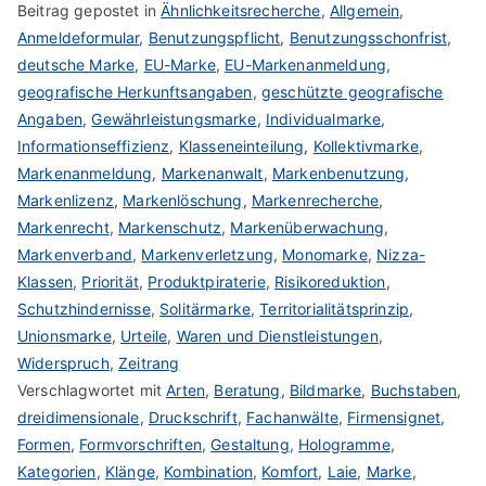
Beitrag gepostet in
Ähnlichkeitsrecherche
,
Allgemein
,
Anmeldeformular
,
Benutzungspflicht
,
Benutzungsschonfrist
,
deutsche Marke
,
EU-Marke
,
EU-Markenanmeldung
,
geografische Herkunftsangaben
,
geschützte geografische
Angaben
,
Gewährleistungsmarke
,
Individualmarke
,
Informationseffizienz
,
Klasseneinteilung
,
Kollektivmarke
,
Markenanmeldung
,
Markenanwalt
,
Markenbenutzung
,
Markenlizenz
,
Markenlöschung
,
Markenrecherche
,
Markenrecht
,
Markenschutz
,
Markenüberwachung
,
Markenverband
,
Markenverletzung
,
Monomarke
,
Nizza-
Klassen
,
Priorität
,
Produktpiraterie
,
Risikoreduktion
,
Schutzhindernisse
,
Solitärmarke
,
Territorialitätsprinzip
,
Unionsmarke
,
Urteile
,
Waren und Dienstleistungen
,
Widerspruch
,
Zeitrang
Verschlagwortet mit
Arten
,
Beratung
,
Bildmarke
,
Buchstaben
,
dreidimensionale
,
Druckschrift
,
Fachanwälte
,
Firmensignet
,
Formen
,
Formvorschriften
,
Gestaltung
,
Hologramme
,
Kategorien
,
Klänge
,
Kombination
,
Komfort
,
Laie
,
Marke
,