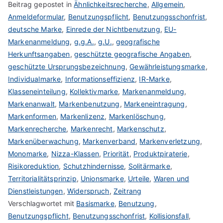
Beitrag gepostet in
Ähnlichkeitsrecherche
,
Allgemein
,
Anmeldeformular
,
Benutzungspflicht
,
Benutzungsschonfrist
,
deutsche Marke
,
Einrede der Nichtbenutzung
,
EU-
Markenanmeldung
,
g.g.A.
,
g.U.
,
geografische
Herkunftsangaben
,
geschützte geografische Angaben
,
geschützte Ursprungsbezeichnung
,
Gewährleistungsmarke
,
Individualmarke
,
Informationseffizienz
,
IR-Marke
,
Klasseneinteilung
,
Kollektivmarke
,
Markenanmeldung
,
Markenanwalt
,
Markenbenutzung
,
Markeneintragung
,
Markenformen
,
Markenlizenz
,
Markenlöschung
,
Markenrecherche
,
Markenrecht
,
Markenschutz
,
Markenüberwachung
,
Markenverband
,
Markenverletzung
,
Monomarke
,
Nizza-Klassen
,
Priorität
,
Produktpiraterie
,
Risikoreduktion
,
Schutzhindernisse
,
Solitärmarke
,
Territorialitätsprinzip
,
Unionsmarke
,
Urteile
,
Waren und
Dienstleistungen
,
Widerspruch
,
Zeitrang
Verschlagwortet mit
Basismarke
,
Benutzung
,
Benutzungspflicht
,
Benutzungsschonfrist
,
Kollisionsfall
,