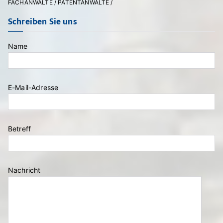
FACHANWÄLTE / PATENTANWÄLTE /
Schreiben Sie uns
Name
E-Mail-Adresse
Bitte lasse dieses Feld leer.
Betreff
Nachricht