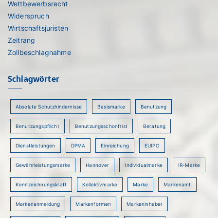
Wettbewerbsrecht
Widerspruch
Wirtschaftsjuristen
Zeitrang
Zollbeschlagnahme
Schlagwörter
Absolute Schutzhindernisse
Basismarke
Benutzung
Benutzungspflicht
Benutzungsschonfrist
Beratung
Dienstleistungen
DPMA
Einreichung
EUIPO
Gewährleistungsmarke
Hannover
Individualmarke
IR-Marke
Kennzeichnungskraft
Kollektivmarke
Marke
Markenamt
Markenanmeldung
Markenformen
Markeninhaber