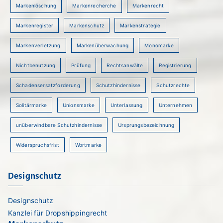
Markenlöschung
Markenrecherche
Markenrecht
Markenregister
Markenschutz
Markenstrategie
Markenverletzung
Markenüberwachung
Monomarke
Nichtbenutzung
Prüfung
Rechtsanwälte
Registrierung
Schadensersatzforderung
Schutzhindernisse
Schutzrechte
Solitärmarke
Unionsmarke
Unterlassung
Unternehmen
unüberwindbare Schutzhindernisse
Ursprungsbezeichnung
Widerspruchsfrist
Wortmarke
Designschutz
Designschutz
Kanzlei für Dropshippingrecht