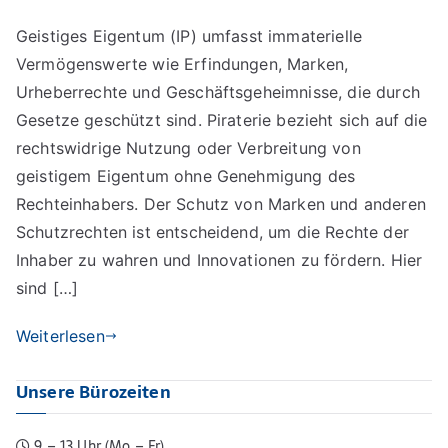
Geistiges
Geistiges Eigentum (IP) umfasst immaterielle
Eigentum,
Vermögenswerte wie Erfindungen, Marken,
Piraterie
und
Urheberrechte und Geschäftsgeheimnisse, die durch
Schutz
Gesetze geschützt sind. Piraterie bezieht sich auf die
von
rechtswidrige Nutzung oder Verbreitung von
Marken
geistigem Eigentum ohne Genehmigung des
und
Rechteinhabers. Der Schutz von Marken und anderen
anderen
Schutzrechten ist entscheidend, um die Rechte der
Schutzrechten
Inhaber zu wahren und Innovationen zu fördern. Hier
sind […]
Weiterlesen
Unsere Bürozeiten
9 – 13 Uhr (Mo – Fr)