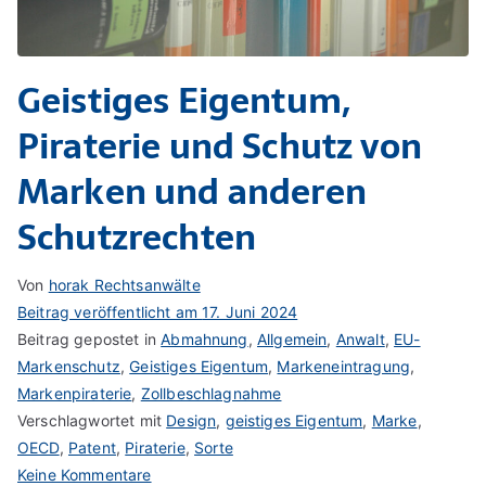
Geistiges Eigentum,
Piraterie und Schutz von
Marken und anderen
Schutzrechten
Von
horak Rechtsanwälte
Beitrag veröffentlicht am
17. Juni 2024
Beitrag gepostet in
Abmahnung
,
Allgemein
,
Anwalt
,
EU-
Markenschutz
,
Geistiges Eigentum
,
Markeneintragung
,
Markenpiraterie
,
Zollbeschlagnahme
Verschlagwortet mit
Design
,
geistiges Eigentum
,
Marke
,
OECD
,
Patent
,
Piraterie
,
Sorte
zu
Keine Kommentare