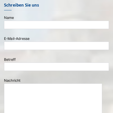
Schreiben Sie uns
Name
E-Mail-Adresse
Bitte lasse dieses Feld leer.
Betreff
Nachricht