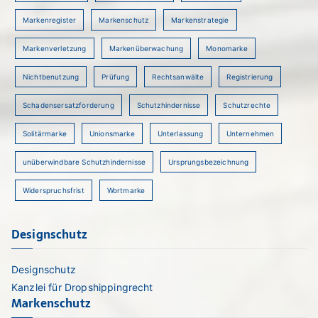
Markenregister
Markenschutz
Markenstrategie
Markenverletzung
Markenüberwachung
Monomarke
Nichtbenutzung
Prüfung
Rechtsanwälte
Registrierung
Schadensersatzforderung
Schutzhindernisse
Schutzrechte
Solitärmarke
Unionsmarke
Unterlassung
Unternehmen
unüberwindbare Schutzhindernisse
Ursprungsbezeichnung
Widerspruchsfrist
Wortmarke
Designschutz
Designschutz
Kanzlei für Dropshippingrecht
Markenschutz