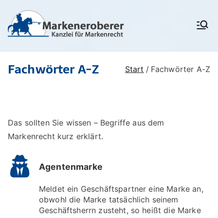
Zum
Inhalt
Markenanm
Rechtsanwälte/
springen
Patentanwälte für
eldung,
Markenrecht,
deutschen
Markenschu
Fachwörter A-Z
Markenschutz,
Start
Fachwörter A-Z
Unionsmarken (EU-
tz,
Marken) und IR-Marken
Markenrech
(internationale Marken),
Markenverletzung,
t:
Widerspruchsverfahren,
Das sollten Sie wissen – Begriffe aus dem
Löschungsverfahren,
Markenerob
Markenrecherchen
Markenrecht kurz erklärt.
erer
Agentenmarke
Meldet ein Geschäftspartner eine Marke an,
obwohl die Marke tatsächlich seinem
Geschäftsherrn zusteht, so heißt die Marke