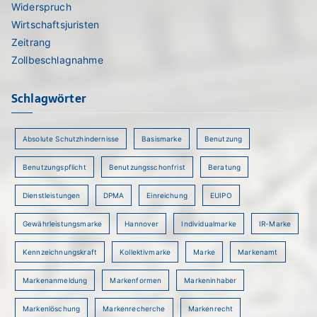
Widerspruch
Wirtschaftsjuristen
Zeitrang
Zollbeschlagnahme
Schlagwörter
Absolute Schutzhindernisse
Basismarke
Benutzung
Benutzungspflicht
Benutzungsschonfrist
Beratung
Dienstleistungen
DPMA
Einreichung
EUIPO
Gewährleistungsmarke
Hannover
Individualmarke
IR-Marke
Kennzeichnungskraft
Kollektivmarke
Marke
Markenamt
Markenanmeldung
Markenformen
Markeninhaber
Markenlöschung
Markenrecherche
Markenrecht