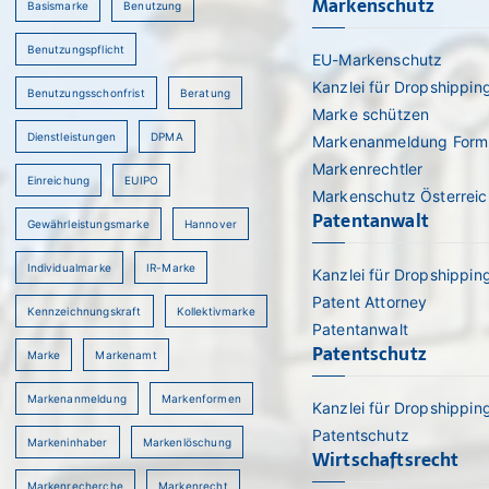
Markenschutz
Basismarke
Benutzung
Benutzungspflicht
EU-Markenschutz
Kanzlei für Dropshippin
Benutzungsschonfrist
Beratung
Marke schützen
Dienstleistungen
DPMA
Markenanmeldung Form
Markenrechtler
Einreichung
EUIPO
Markenschutz Österreic
Patentanwalt
Gewährleistungsmarke
Hannover
Individualmarke
IR-Marke
Kanzlei für Dropshippin
Patent Attorney
Kennzeichnungskraft
Kollektivmarke
rch
Patentanwalt
Patentschutz
Marke
Markenamt
Markenanmeldung
Markenformen
Kanzlei für Dropshippin
Patentschutz
Markeninhaber
Markenlöschung
Wirtschaftsrecht
Markenrecherche
Markenrecht