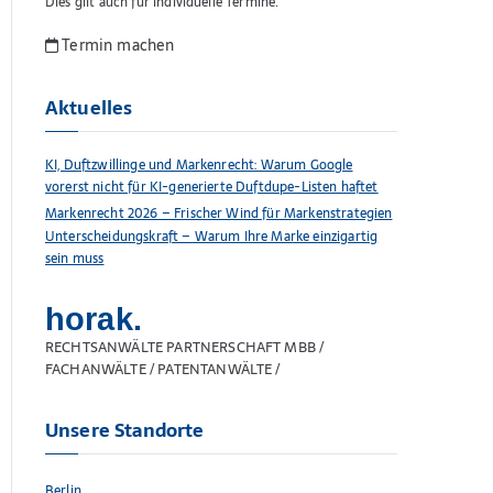
Dies gilt auch für individuelle Termine.
Termin machen
Aktuelles
KI, Duftzwillinge und Markenrecht: Warum Google
vorerst nicht für KI-generierte Duftdupe-Listen haftet
Markenrecht 2026 – Frischer Wind für Markenstrategien
Unterscheidungskraft – Warum Ihre Marke einzigartig
sein muss
horak.
RECHTSANWÄLTE PARTNERSCHAFT MBB /
FACHANWÄLTE / PATENTANWÄLTE /
Unsere Standorte
Berlin