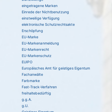
eingetragene Marken
Einrede der Nichtbenutzung
einstweilige Verfügung
elektronische Schutzrechtsakte
Erschöpfung
EU-Marke
EU-Markenanmeldung
EU-Markenrecht
EU-Markenschutz
EUIPO
Europäisches Amt für geistiges Eigentum
Fachanwälte
Farbmarke
Fast-Track-Verfahren
freihaltebedürftig
g.g.A.
g.U.
Geistiges Eigentum