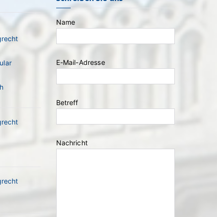
Name
grecht
Bitte lasse dieses Feld leer.
E-Mail-Adresse
ular
h
Betreff
grecht
Nachricht
grecht