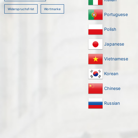
Widerspruchsfrist
Wortmarke
Portuguese
Polish
Japanese
Vietnamese
Korean
Chinese
Russian