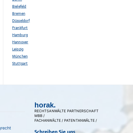
Bielefeld
Bremen
Düsseldorf
Frankfurt
Hamburg
Hannover
Leipzig
München
Stuttgart
horak.
RECHTSANWÄLTE PARTNERSCHAFT
MBB /
FACHANWÄLTE / PATENTANWÄLTE /
grecht
Schreiben Sie uns