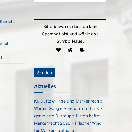
Bitte lasse dieses Feld leer.
ftsrecht
Bitte beweise, dass du kein
Spambot bist und wähle das
Symbol
Haus
.
grecht
ct
Aktuelles
KI, Duftzwillinge und Markenrecht:
Warum Google vorerst nicht für KI-
generierte Duftdupe-Listen haftet
Markenrecht 2026 – Frischer Wind
für Markenstrategien