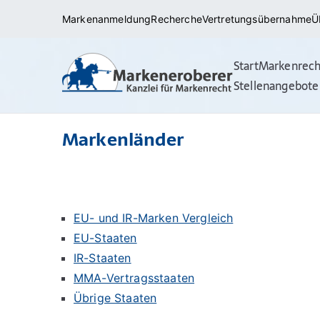
Zum
Markenanmeldung
Recherche
Vertretungsübernahme
Ü
Inhalt
springen
Start
Markenrech
Markena
Rechtsanwälte/ 
Stellenangebote
(internationale
Markenländer
EU- und IR-Marken Vergleich
EU-Staaten
IR-Staaten
MMA-Vertragsstaaten
Übrige Staaten