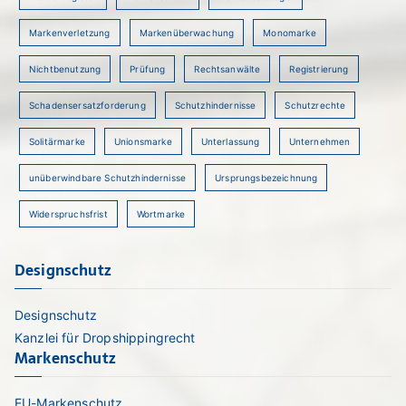
Markenverletzung
Markenüberwachung
Monomarke
Nichtbenutzung
Prüfung
Rechtsanwälte
Registrierung
Schadensersatzforderung
Schutzhindernisse
Schutzrechte
Solitärmarke
Unionsmarke
Unterlassung
Unternehmen
unüberwindbare Schutzhindernisse
Ursprungsbezeichnung
Widerspruchsfrist
Wortmarke
Designschutz
Designschutz
Kanzlei für Dropshippingrecht
Markenschutz
EU-Markenschutz