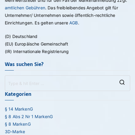
Mehrwertsteuer und für den Fall der Markenanmeldung zzgl.
amtlichen Gebühren
. Das freibleibendes Angebot gilt für
Unternehmer/ Unternehmen sowie öffentlich-rechtliche
Einrichtungen. Es gelten unsere
AGB
.
(D) Deutschland
(EU) Europäische Gemeinschaft
(IR) Internationale Registrierung
Was suchen Sie?
Se
Kategorien
for
§ 14 MarkenG
§ 8 Abs 2 Nr 1 MarkenG
§ 8 MarkenG
3D-Marke