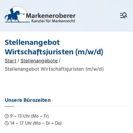
Zum
Inhalt
Markenanm
Rechtsanwälte/
springen
Patentanwälte für
eldung,
Markenrecht,
deutschen
Markenschu
Stellenangebot
Markenschutz,
Unionsmarken (EU-
tz,
Wirtschaftsjuristen (m/w/d)
Marken) und IR-Marken
Markenrech
(internationale Marken),
Start
Stellenangebote
Markenverletzung,
t:
Stellenangebot Wirtschaftsjuristen (m/w/d)
Widerspruchsverfahren,
Löschungsverfahren,
Markenerob
Markenrecherchen
erer
Unsere Bürozeiten
9 – 13 Uhr (Mo – Fr)
14 – 17 Uhr (Mo – Di + Do)