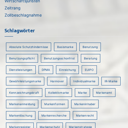
Wirtschaftsjuristen
Zeitrang
Zollbeschlagnahme
Schlagwörter
Absolute Schutzhindernisse
Basismarke
Benutzung
Benutzungspflicht
Benutzungsschonfrist
Beratung
Dienstleistungen
DPMA
Einreichung
EUIPO
Gewährleistungsmarke
Hannover
Individualmarke
IR-Marke
Kennzeichnungskraft
Kollektivmarke
Marke
Markenamt
Markenanmeldung
Markenformen
Markeninhaber
Markenlöschung
Markenrecherche
Markenrecht
Markenregister
Markenschutz
Markenstrategie