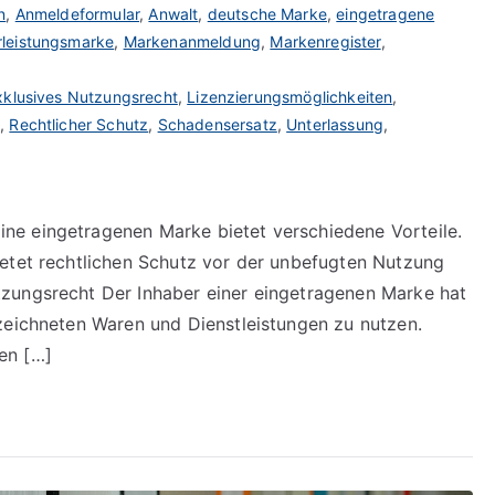
n
,
Anmeldeformular
,
Anwalt
,
deutsche Marke
,
eingetragene
leistungsmarke
,
Markenanmeldung
,
Markenregister
,
xklusives Nutzungsrecht
,
Lizenzierungsmöglichkeiten
,
g
,
Rechtlicher Schutz
,
Schadensersatz
,
Unterlassung
,
e eingetragenen Marke bietet verschiedene Vorteile.
ietet rechtlichen Schutz vor der unbefugten Nutzung
zungsrecht Der Inhaber einer eingetragenen Marke hat
zeichneten Waren und Dienstleistungen zu nutzen.
en […]