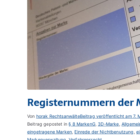
Registernummern der
Von
horak Rechtsanwälte
Beitrag veröffentlicht am
7. 
Beitrag gepostet in
§ 8 MarkenG
,
3D-Marke
,
Allgemei
eingetragene Marken
,
Einrede der Nichtbenutzung
,
e
Markenverwaltung
,
Verfahrensrecht