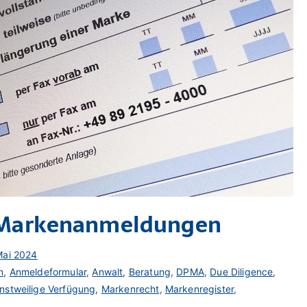
 Markenanmeldungen
Mai 2024
n
,
Anmeldeformular
,
Anwalt
,
Beratung
,
DPMA
,
Due Diligence
,
instweilige Verfügung
,
Markenrecht
,
Markenregister
,