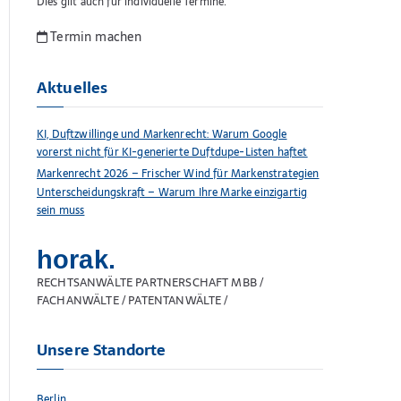
Dies gilt auch für individuelle Termine.
Termin machen
Aktuelles
KI, Duftzwillinge und Markenrecht: Warum Google
vorerst nicht für KI-generierte Duftdupe-Listen haftet
Markenrecht 2026 – Frischer Wind für Markenstrategien
Unterscheidungskraft – Warum Ihre Marke einzigartig
sein muss
horak.
RECHTSANWÄLTE PARTNERSCHAFT MBB /
FACHANWÄLTE / PATENTANWÄLTE /
Unsere Standorte
Berlin