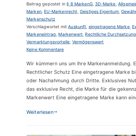
Beitrag gepostet in
§ 8 MarkenG
,
3D-Marke
,
Allgemei
Marken
,
EU-Markenrecht
,
Geistiges Eigentum
,
Gewähr
Markenschutz
Verschlagwortet mit
Auskunft
,
eingetragene Marke
,
E
Markeneintrag
,
Markenwert
,
Rechtliche Durchsetzun
Vermarktungsvorteile
,
Vermögenswert
zu
Keine Kommentare
Vorteile
Wir kümmern uns um Ihre Markenanmeldung. Ein
einer
Rechtlicher Schutz Eine eingetragene Marke b
eingetragenen
Marke
oder Nachahmung durch Dritte. Exklusives Nut
nutzen
das exklusive Recht, die Marke für die gekenn
Markenwert Eine eingetragene Marke kann ein
Weiterlesen