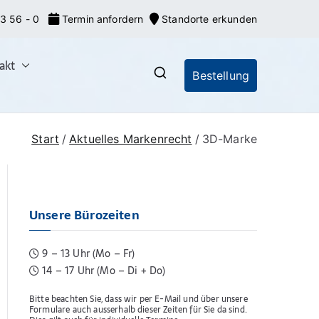
3 56 - 0
Termin anfordern
Standorte erkunden
akt
Bestellung
nrecht: Markeneroberer
nionsmarken (EU-Marken) und IR-Marken
gsverfahren, Markenrecherchen
Start
Aktuelles Markenrecht
3D-Marke
Unsere Bürozeiten
9 – 13 Uhr (Mo – Fr)
14 – 17 Uhr (Mo – Di + Do)
Bitte beachten Sie, dass wir per E-Mail und über unsere
Formulare auch ausserhalb dieser Zeiten für Sie da sind.