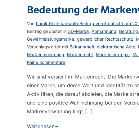
Bedeutung der Marken
Von
horak Rechtsanwälte
Beitrag veröffentlicht am
20
Beitrag gepostet in
3D-Marke
,
Abmahnung
,
Beratung
Gewährleistungsmarke
,
gewerblicher Rechtsschutz
,
M
Verschlagwortet mit
Bekanntheit
,
elektronische Akte
,
Markenmonitoring
,
Markenrecht
,
Markenstrategie
,
Ma
zu
Keine Kommentare
Bedeutung
Wir sind versiert im Markenrecht. Die Markenv
der
einer Marke, um deren Wert und Identität zu e
Markenverwaltung
Aktivitäten, die darauf abzielen, die Marke str
und eine positive Wahrnehmung bei den Verbra
Markenverwaltung liegt […]
Weiterlesen