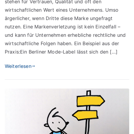
stehen für Vertrauen, Qualität und oft den
Ideen
Streit
wirtschaftlichen Wert eines Unternehmens. Umso
wird:
ärgerlicher, wenn Dritte diese Marke ungefragt
Was
nutzen. Eine Markenverletzung ist kein Einzelfall –
passiert
und kann für Unternehmen erhebliche rechtliche und
bei
wirtschaftliche Folgen haben. Ein Beispiel aus der
einer
Praxis:Ein Berliner Mode-Label lässt sich den […]
Markenverletzung
–
Weiterlesen
und
wie
hilft
ein
spezialisierter
Anwalt?