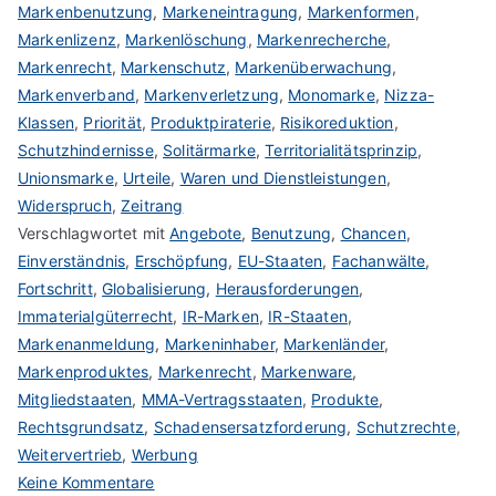
Markenbenutzung
,
Markeneintragung
,
Markenformen
,
Markenlizenz
,
Markenlöschung
,
Markenrecherche
,
Markenrecht
,
Markenschutz
,
Markenüberwachung
,
Markenverband
,
Markenverletzung
,
Monomarke
,
Nizza-
Klassen
,
Priorität
,
Produktpiraterie
,
Risikoreduktion
,
Schutzhindernisse
,
Solitärmarke
,
Territorialitätsprinzip
,
Unionsmarke
,
Urteile
,
Waren und Dienstleistungen
,
Widerspruch
,
Zeitrang
Verschlagwortet mit
Angebote
,
Benutzung
,
Chancen
,
Einverständnis
,
Erschöpfung
,
EU-Staaten
,
Fachanwälte
,
Fortschritt
,
Globalisierung
,
Herausforderungen
,
Immaterialgüterrecht
,
IR-Marken
,
IR-Staaten
,
Markenanmeldung
,
Markeninhaber
,
Markenländer
,
Markenproduktes
,
Markenrecht
,
Markenware
,
Mitgliedstaaten
,
MMA-Vertragsstaaten
,
Produkte
,
Rechtsgrundsatz
,
Schadensersatzforderung
,
Schutzrechte
,
Weitervertrieb
,
Werbung
zu
Keine Kommentare