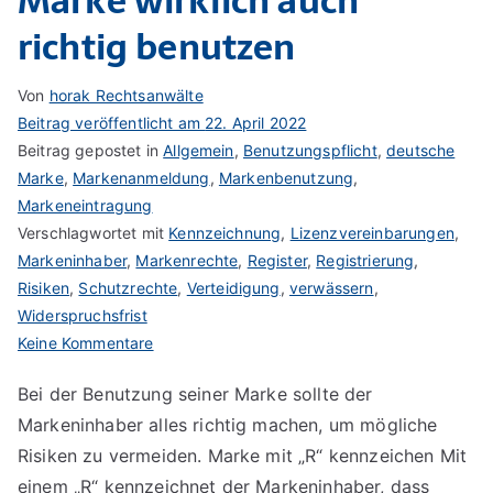
Marke wirklich auch
richtig benutzen
Von
horak Rechtsanwälte
Beitrag veröffentlicht am
22. April 2022
Beitrag gepostet in
Allgemein
,
Benutzungspflicht
,
deutsche
Marke
,
Markenanmeldung
,
Markenbenutzung
,
Markeneintragung
Verschlagwortet mit
Kennzeichnung
,
Lizenzvereinbarungen
,
Markeninhaber
,
Markenrechte
,
Register
,
Registrierung
,
Risiken
,
Schutzrechte
,
Verteidigung
,
verwässern
,
Widerspruchsfrist
zu
Keine Kommentare
Marke
Bei der Benutzung seiner Marke sollte der
wirklich
Markeninhaber alles richtig machen, um mögliche
auch
richtig
Risiken zu vermeiden. Marke mit „R“ kennzeichen Mit
benutzen
einem „R“ kennzeichnet der Markeninhaber, dass