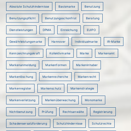
Absolute Schutzhindernisse
Basismarke
Benutzung
Benutzungspflicht
Benutzungsschonfrist
Beratung
Dienstleistungen
DPMA
Einreichung
EUIPO
Gewährleistungsmarke
Hannover
Individualmarke
IR-Marke
Kennzeichnungskraft
Kollektivmarke
Marke
Markenamt
Markenanmeldung
Markenformen
Markeninhaber
Markenlöschung
Markenrecherche
Markenrecht
Markenregister
Markenschutz
Markenstrategie
Markenverletzung
Markenüberwachung
Monomarke
Nichtbenutzung
Prüfung
Rechtsanwälte
Registrierung
Schadensersatzforderung
Schutzhindernisse
Schutzrechte