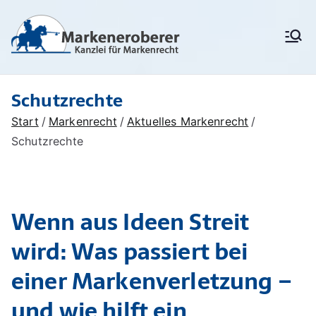
Zum
Inhalt
Markenanm
Rechtsanwälte/
springen
Patentanwälte für
eldung,
Markenrecht,
deutschen
Markenschu
Schutzrechte
Markenschutz,
Unionsmarken (EU-
tz,
Start
Markenrecht
Aktuelles Markenrecht
Marken) und IR-Marken
Markenrech
(internationale Marken),
Schutzrechte
Markenverletzung,
t:
Widerspruchsverfahren,
Löschungsverfahren,
Markenerob
Markenrecherchen
Wenn aus Ideen Streit
erer
wird: Was passiert bei
einer Markenverletzung –
und wie hilft ein