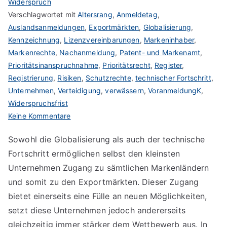
Widerspruch
Verschlagwortet mit
Altersrang
,
Anmeldetag
,
Auslandsanmeldungen
,
Exportmärkten
,
Globalisierung
,
Kennzeichnung
,
Lizenzvereinbarungen
,
Markeninhaber
,
Markenrechte
,
Nachanmeldung
,
Patent- und Markenamt
,
Prioritätsinanspruchnahme
,
Prioritätsrecht
,
Register
,
Registrierung
,
Risiken
,
Schutzrechte
,
technischer Fortschritt
,
Unternehmen
,
Verteidigung
,
verwässern
,
VoranmeldungK
,
Widerspruchsfrist
zu
Keine Kommentare
Markenländer
Sowohl die Globalisierung als auch der technische
entdecken
Fortschritt ermöglichen selbst den kleinsten
Unternehmen Zugang zu sämtlichen Markenländern
und somit zu den Exportmärkten. Dieser Zugang
bietet einerseits eine Fülle an neuen Möglichkeiten,
setzt diese Unternehmen jedoch andererseits
gleichzeitig immer stärker dem Wettbewerb aus. In