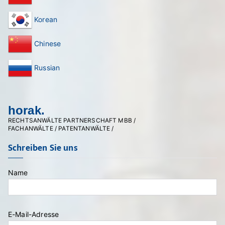
Korean
Chinese
Russian
horak.
RECHTSANWÄLTE PARTNERSCHAFT MBB /
FACHANWÄLTE / PATENTANWÄLTE /
Schreiben Sie uns
Name
E-Mail-Adresse
Bitte lasse dieses Feld leer.