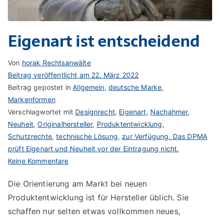
Eigenart ist entscheidend
Von
horak Rechtsanwälte
Beitrag veröffentlicht am
22. März 2022
Beitrag gepostet in
Allgemein
,
deutsche Marke
,
Markenformen
Verschlagwortet mit
Designrecht
,
Eigenart
,
Nachahmer
,
Neuheit
,
Originalhersteller
,
Produktentwicklung
,
Schutzrechte
,
technische Lösung
,
zur Verfügung. Das DPMA
prüft Eigenart und Neuheit vor der Eintragung nicht.
zu
Keine Kommentare
Eigenart
Die Orientierung am Markt bei neuen
ist
Produktentwicklung ist für Hersteller üblich. Sie
entscheidend
schaffen nur selten etwas vollkommen neues,