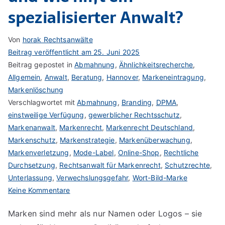
spezialisierter Anwalt?
Von
horak Rechtsanwälte
Beitrag veröffentlicht am
25. Juni 2025
Beitrag gepostet in
Abmahnung
,
Ähnlichkeitsrecherche
,
Allgemein
,
Anwalt
,
Beratung
,
Hannover
,
Markeneintragung
,
Markenlöschung
Verschlagwortet mit
Abmahnung
,
Branding
,
DPMA
,
einstweilige Verfügung
,
gewerblicher Rechtsschutz
,
Markenanwalt
,
Markenrecht
,
Markenrecht Deutschland
,
Markenschutz
,
Markenstrategie
,
Markenüberwachung
,
Markenverletzung
,
Mode-Label
,
Online-Shop
,
Rechtliche
Durchsetzung
,
Rechtsanwalt für Markenrecht
,
Schutzrechte
,
Unterlassung
,
Verwechslungsgefahr
,
Wort-Bild-Marke
zu
Keine Kommentare
Wenn
Marken sind mehr als nur Namen oder Logos – sie
aus