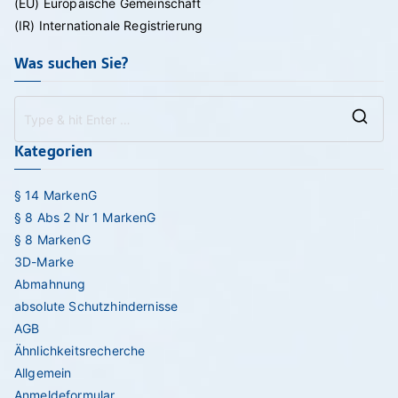
(EU) Europäische Gemeinschaft
(IR) Internationale Registrierung
Was suchen Sie?
Se
Kategorien
for
§ 14 MarkenG
§ 8 Abs 2 Nr 1 MarkenG
§ 8 MarkenG
3D-Marke
Abmahnung
absolute Schutzhindernisse
AGB
Ähnlichkeitsrecherche
Allgemein
Anmeldeformular