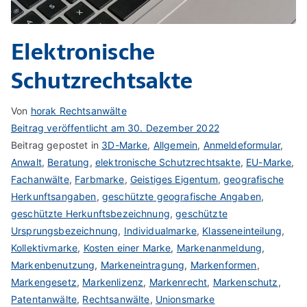
Elektronische
Schutzrechtsakte
Von
horak Rechtsanwälte
Beitrag veröffentlicht am
30. Dezember 2022
Beitrag gepostet in
3D-Marke
,
Allgemein
,
Anmeldeformular
,
Anwalt
,
Beratung
,
elektronische Schutzrechtsakte
,
EU-Marke
,
Fachanwälte
,
Farbmarke
,
Geistiges Eigentum
,
geografische
Herkunftsangaben
,
geschützte geografische Angaben
,
geschützte Herkunftsbezeichnung
,
geschützte
Ursprungsbezeichnung
,
Individualmarke
,
Klasseneinteilung
,
Kollektivmarke
,
Kosten einer Marke
,
Markenanmeldung
,
Markenbenutzung
,
Markeneintragung
,
Markenformen
,
Markengesetz
,
Markenlizenz
,
Markenrecht
,
Markenschutz
,
Patentanwälte
,
Rechtsanwälte
,
Unionsmarke