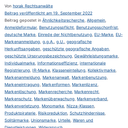
Von
horak Rechtsanwälte
Beitrag veröffentlicht am
19. September 2022
Beitrag gepostet in
Ähnlichkeitsrecherche
,
Allgemein
,
Anmeldeformular
,
Benutzungspflicht
,
Benutzungsschonfrist
,
deutsche Marke
,
Einrede der Nichtbenutzung
,
EU-Marke
,
EU-
Markenanmeldung
,
g.g.A.
,
g.U.
,
geografische
Herkunftsangaben
,
geschützte geografische Angaben
,
geschützte Ursprungsbezeichnung
,
Gewährleistungsmarke
,
Individualmarke
,
Informationseffizienz
,
internationale
Registrierung
,
IR-Marke
,
Klasseneinteilung
,
Kollektivmarke
,
Markenanmeldung
,
Markenanwalt
,
Markenbenutzung
,
Markeneintragung
,
Markenformen
,
Markenlizenz
,
Markenlöschung
,
Markenrecherche
,
Markenrecht
,
Markenschutz
,
Markenüberwachung
,
Markenverband
,
Markenverletzung
,
Monomarke
,
Nizza-Klassen
,
Produktpiraterie
,
Risikoreduktion
,
Schutzhindernisse
,
Solitärmarke
,
Unionsmarke
,
Urteile
,
Waren und
Dienstleistungen
,
Widerspruch