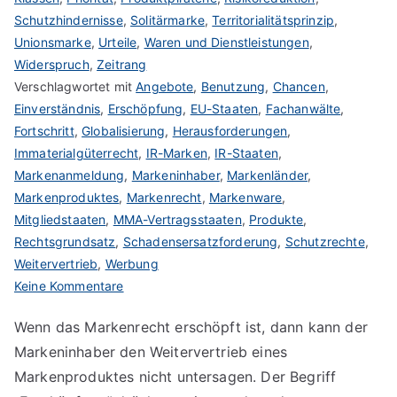
Schutzhindernisse
,
Solitärmarke
,
Territorialitätsprinzip
,
Unionsmarke
,
Urteile
,
Waren und Dienstleistungen
,
Widerspruch
,
Zeitrang
Verschlagwortet mit
Angebote
,
Benutzung
,
Chancen
,
Einverständnis
,
Erschöpfung
,
EU-Staaten
,
Fachanwälte
,
Fortschritt
,
Globalisierung
,
Herausforderungen
,
Immaterialgüterrecht
,
IR-Marken
,
IR-Staaten
,
Markenanmeldung
,
Markeninhaber
,
Markenländer
,
Markenproduktes
,
Markenrecht
,
Markenware
,
Mitgliedstaaten
,
MMA-Vertragsstaaten
,
Produkte
,
Rechtsgrundsatz
,
Schadensersatzforderung
,
Schutzrechte
,
Weitervertrieb
,
Werbung
zu
Keine Kommentare
Das
Wenn das Markenrecht erschöpft ist, dann kann der
Markenrecht
Markeninhaber den Weitervertrieb eines
und
seine
Markenproduktes nicht untersagen. Der Begriff
Erschöpfung