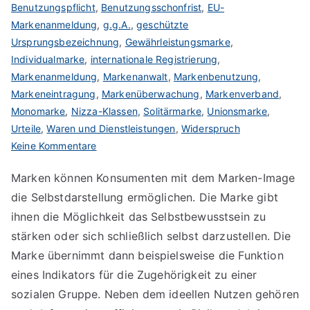
Benutzungspflicht
,
Benutzungsschonfrist
,
EU-
Markenanmeldung
,
g.g.A.
,
geschützte
Ursprungsbezeichnung
,
Gewährleistungsmarke
,
Individualmarke
,
internationale Registrierung
,
Markenanmeldung
,
Markenanwalt
,
Markenbenutzung
,
Markeneintragung
,
Markenüberwachung
,
Markenverband
,
Monomarke
,
Nizza-Klassen
,
Solitärmarke
,
Unionsmarke
,
Urteile
,
Waren und Dienstleistungen
,
Widerspruch
zu
Keine Kommentare
Marken-
Marken können Konsumenten mit dem Marken-Image
Image
die Selbstdarstellung ermöglichen. Die Marke gibt
schafft
ideellen
ihnen die Möglichkeit das Selbstbewusstsein zu
Nutzen
stärken oder sich schließlich selbst darzustellen. Die
Marke übernimmt dann beispielsweise die Funktion
eines Indikators für die Zugehörigkeit zu einer
sozialen Gruppe. Neben dem ideellen Nutzen gehören