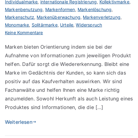
Individualmarke
,
internationale Registrierung
,
Kollektivmarke
,
Markenbenutzung
,
Markenformen
,
Markenlöschung
,
Markenschutz
,
Markenüberwachung
,
Markenverletzung
,
Monomarke
,
Solitärmarke
,
Urteile
,
Widerspruch
zu
Keine Kommentare
Zeit
Marken bieten Orientierung indem sie bei der
sparen
Aufnahme von Informationen zum jeweiligen Produkt
durch
Informationseffizienz
helfen. Dafür sorgt die Wiedererkennung. Bleibt eine
Marke im Gedächtnis der Kunden, so kann sich das
positiv auf das Kaufverhalten auswirken. Wir sind
Fachanwälte und helfen Ihnen eine Marke richtig
anzumelden. Sowohl Herkunft als auch Leistung eines
Produktes sind Informationen, die die […]
Weiterlesen