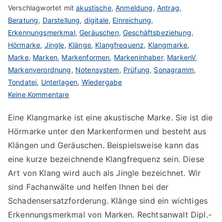
Verschlagwortet mit
akustische
,
Anmeldung
,
Antrag
,
Beratung
,
Darstellung
,
digitale
,
Einreichung
,
Erkennungsmerkmal
,
Geräuschen
,
Geschäftsbeziehung
,
Hörmarke
,
Jingle
,
Klänge
,
Klangfrequenz
,
Klangmarke
,
Marke
,
Marken
,
Markenformen
,
Markeninhaber
,
MarkenV
,
Markenverordnung
,
Notensystem
,
Prüfung
,
Sonagramm
,
Tondatei
,
Unterlagen
,
Wiedergabe
zu
Keine Kommentare
Klangmarke
Eine Klangmarke ist eine akustische Marke. Sie ist die
anmelden
Hörmarke unter den Markenformen und besteht aus
Klängen und Geräuschen. Beispielsweise kann das
eine kurze bezeichnende Klangfrequenz sein. Diese
Art von Klang wird auch als Jingle bezeichnet. Wir
sind Fachanwälte und helfen Ihnen bei der
Schadensersatzforderung. Klänge sind ein wichtiges
Erkennungsmerkmal von Marken. Rechtsanwalt Dipl.-