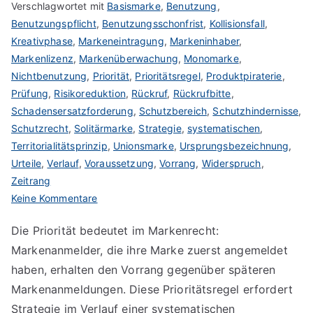
Verschlagwortet mit
Basismarke
,
Benutzung
,
Benutzungspflicht
,
Benutzungsschonfrist
,
Kollisionsfall
,
Kreativphase
,
Markeneintragung
,
Markeninhaber
,
Markenlizenz
,
Markenüberwachung
,
Monomarke
,
Nichtbenutzung
,
Priorität
,
Prioritätsregel
,
Produktpiraterie
,
Prüfung
,
Risikoreduktion
,
Rückruf
,
Rückrufbitte
,
Schadensersatzforderung
,
Schutzbereich
,
Schutzhindernisse
,
Schutzrecht
,
Solitärmarke
,
Strategie
,
systematischen
,
Territorialitätsprinzip
,
Unionsmarke
,
Ursprungsbezeichnung
,
Urteile
,
Verlauf
,
Voraussetzung
,
Vorrang
,
Widerspruch
,
Zeitrang
zu
Keine Kommentare
Priorität
Die Priorität bedeutet im Markenrecht:
im
Markenanmelder, die ihre Marke zuerst angemeldet
Markenrecht
haben, erhalten den Vorrang gegenüber späteren
Markenanmeldungen. Diese Prioritätsregel erfordert
Strategie im Verlauf einer systematischen