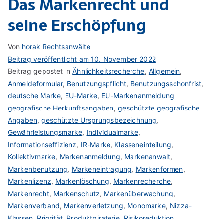
Das Markenrecht und
seine Erschöpfung
Von
horak Rechtsanwälte
Beitrag veröffentlicht am
10. November 2022
Beitrag gepostet in
Ähnlichkeitsrecherche
,
Allgemein
,
Anmeldeformular
,
Benutzungspflicht
,
Benutzungsschonfrist
,
deutsche Marke
,
EU-Marke
,
EU-Markenanmeldung
,
geografische Herkunftsangaben
,
geschützte geografische
Angaben
,
geschützte Ursprungsbezeichnung
,
Gewährleistungsmarke
,
Individualmarke
,
Informationseffizienz
,
IR-Marke
,
Klasseneinteilung
,
Kollektivmarke
,
Markenanmeldung
,
Markenanwalt
,
Markenbenutzung
,
Markeneintragung
,
Markenformen
,
Markenlizenz
,
Markenlöschung
,
Markenrecherche
,
Markenrecht
,
Markenschutz
,
Markenüberwachung
,
Markenverband
,
Markenverletzung
,
Monomarke
,
Nizza-
Klassen
,
Priorität
,
Produktpiraterie
,
Risikoreduktion
,