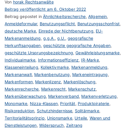
Von
horak Rechtsanwälte
Beitrag veröffentlicht am
6. Oktober 2022
Beitrag gepostet in
Ähnlichkeitsrecherche
,
Allgemein
,
Anmeldeformular
,
Benutzungspflicht
,
Benutzungsschonfrist
,
deutsche Marke
,
Einrede der Nichtbenutzung
,
EU-
Markenanmeldung
,
g.g.A.
,
g.U.
,
geografische
Herkunftsangaben
,
geschützte geografische Angaben
,
geschützte Ursprungsbezeichnung
,
Gewährleistungsmarke
,
Individualmarke
,
Informationseffizienz
,
IR-Marke
,
Klasseneinteilung
,
Kollektivmarke
,
Markenanmeldung
,
Markenanwalt
,
Markenbenutzung
,
Markeneintragung
,
Markenformen
,
Markenlizenz
,
Markenlöschung
,
Markenrecherche
,
Markenrecht
,
Markenschutz
,
Markenüberwachung
,
Markenverband
,
Markenverletzung
,
Monomarke
,
Nizza-Klassen
,
Priorität
,
Produktpiraterie
,
Risikoreduktion
,
Schutzhindernisse
,
Solitärmarke
,
Territorialitätsprinzip
,
Unionsmarke
,
Urteile
,
Waren und
Dienstleistungen
,
Widerspruch
,
Zeitrang