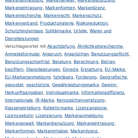
Markeneintragung
,
Markenformen
,
Markenlizenz
,
Markenrecherche
,
Markenrecht
,
Markenschutz
,
Markenverband
,
Produktpiraterie
,
Risikoreduktion
,
Schutzhindernisse
,
Solitärmarke
,
Urteile
,
Waren und
Dienstleistungen
Verschlagwortet mit
Abschöpfung
,
Ähnlichkeitsrecherche
,
Anmeldeformular
,
Anspruch
,
Ansprüchen
,
Benutzungspflicht
,
Benutzungsschonfrist
,
Beratung
,
Berechnung
,
Betrag
,
beziffern
,
Dienstleistungen
,
Einrede
,
Erstattung
,
EU-Marke
,
EU-Markenanmeldung
,
fahrlässig
,
Forderung
,
Geografische
,
gepostet
,
geschützte
,
Gewährleistungsmarke
,
Gewinn
,
Herkunftsangaben
,
Individualmarke
,
Informationseffizienz
,
internationale
,
IR-Marke
,
Kennzeichenverletzung
,
Klasseneinteilung
,
Kollektivmarke
,
Lizenzanalogie
,
Lizenzgebühr
,
Lizenzierung
,
Markenanmeldung
,
Markenanwalt
,
Markenbenutzung
,
Markeneintragung
,
Markenformen
,
Markeninhaber
,
Markenlizenz
,