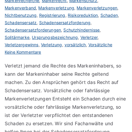
Markenrecherche
,
Markenrecht
,
Markenschutz
,
Markenverband
,
Markenverletzung
,
Markenverletzungen
,
Nichtbenutzung
,
Registrierung
,
Risikoreduktion
,
Schaden
,
Schadensersatz
,
Schadensersatzforderung
,
Schadensersatzforderungen
,
Schutzhindernisse
,
Solitärmarke
,
Ursprungsbezeichnung
,
Verletzer
,
Verletzergewinns
,
Verletzung
,
vorsätzlich
,
Vorsätzliche
zu
Keine Kommentare
Schadensersatz
Verletzt jemand die Rechte des Markeninhabers, so
bei
kann der Markeninhaber seine Rechte geltend
Markenverletzung
machen. Zu den Ansprüchen gehört das Recht auf
Schadensersatz. Vorsätzliche oder fahrlässige
Markenverletzungen Entsteht ein Schaden durch eine
vorsätzliche oder fahrlässige Markenverletzung, so
ist der Verletzter verpflichtet den entstandenen
Schaden zu ersetzen. Wir sind Fachanwälte und
helfen Ihnen bei der Schadensersatzforderung.