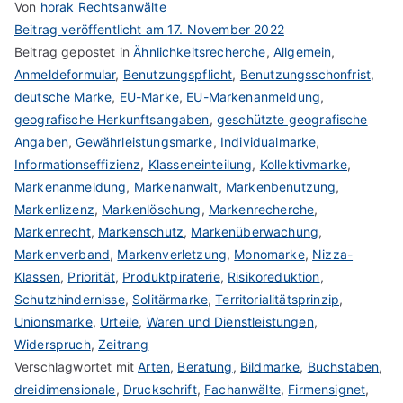
Von
horak Rechtsanwälte
Beitrag veröffentlicht am
17. November 2022
Beitrag gepostet in
Ähnlichkeitsrecherche
,
Allgemein
,
Anmeldeformular
,
Benutzungspflicht
,
Benutzungsschonfrist
,
deutsche Marke
,
EU-Marke
,
EU-Markenanmeldung
,
geografische Herkunftsangaben
,
geschützte geografische
Angaben
,
Gewährleistungsmarke
,
Individualmarke
,
Informationseffizienz
,
Klasseneinteilung
,
Kollektivmarke
,
Markenanmeldung
,
Markenanwalt
,
Markenbenutzung
,
Markenlizenz
,
Markenlöschung
,
Markenrecherche
,
Markenrecht
,
Markenschutz
,
Markenüberwachung
,
Markenverband
,
Markenverletzung
,
Monomarke
,
Nizza-
Klassen
,
Priorität
,
Produktpiraterie
,
Risikoreduktion
,
Schutzhindernisse
,
Solitärmarke
,
Territorialitätsprinzip
,
Unionsmarke
,
Urteile
,
Waren und Dienstleistungen
,
Widerspruch
,
Zeitrang
Verschlagwortet mit
Arten
,
Beratung
,
Bildmarke
,
Buchstaben
,
dreidimensionale
,
Druckschrift
,
Fachanwälte
,
Firmensignet
,