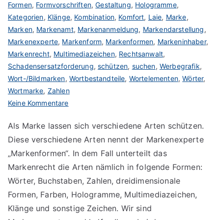
Formen
,
Formvorschriften
,
Gestaltung
,
Hologramme
,
Kategorien
,
Klänge
,
Kombination
,
Komfort
,
Laie
,
Marke
,
Marken
,
Markenamt
,
Markenanmeldung
,
Markendarstellung
,
Markenexperte
,
Markenform
,
Markenformen
,
Markeninhaber
,
Markenrecht
,
Multimediazeichen
,
Rechtsanwalt
,
Schadensersatzforderung
,
schützen
,
suchen
,
Werbegrafik
,
Wort-/Bildmarken
,
Wortbestandteile
,
Wortelementen
,
Wörter
,
Wortmarke
,
Zahlen
zu
Keine Kommentare
Art
Als Marke lassen sich verschiedene Arten schützen.
der
Diese verschiedene Arten nennt der Markenexperte
Marke
suchen
„Markenformen“. In dem Fall unterteilt das
Markenrecht die Arten nämlich in folgende Formen:
Wörter, Buchstaben, Zahlen, dreidimensionale
Formen, Farben, Hologramme, Multimediazeichen,
Klänge und sonstige Zeichen. Wir sind