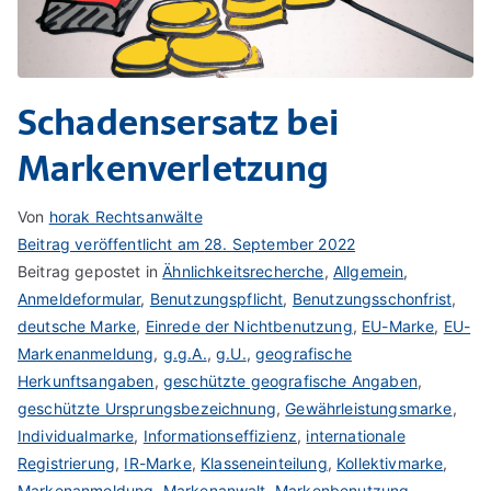
Schadensersatz bei
Markenverletzung
Von
horak Rechtsanwälte
Beitrag veröffentlicht am
28. September 2022
Beitrag gepostet in
Ähnlichkeitsrecherche
,
Allgemein
,
Anmeldeformular
,
Benutzungspflicht
,
Benutzungsschonfrist
,
deutsche Marke
,
Einrede der Nichtbenutzung
,
EU-Marke
,
EU-
Markenanmeldung
,
g.g.A.
,
g.U.
,
geografische
Herkunftsangaben
,
geschützte geografische Angaben
,
geschützte Ursprungsbezeichnung
,
Gewährleistungsmarke
,
Individualmarke
,
Informationseffizienz
,
internationale
Registrierung
,
IR-Marke
,
Klasseneinteilung
,
Kollektivmarke
,
Markenanmeldung
,
Markenanwalt
,
Markenbenutzung
,