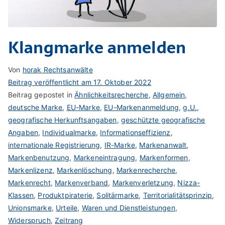
Klangmarke anmelden
Von
horak Rechtsanwälte
Beitrag veröffentlicht am
17. Oktober 2022
Beitrag gepostet in
Ähnlichkeitsrecherche
,
Allgemein
,
deutsche Marke
,
EU-Marke
,
EU-Markenanmeldung
,
g.U.
,
geografische Herkunftsangaben
,
geschützte geografische
Angaben
,
Individualmarke
,
Informationseffizienz
,
internationale Registrierung
,
IR-Marke
,
Markenanwalt
,
Markenbenutzung
,
Markeneintragung
,
Markenformen
,
Markenlizenz
,
Markenlöschung
,
Markenrecherche
,
Markenrecht
,
Markenverband
,
Markenverletzung
,
Nizza-
Klassen
,
Produktpiraterie
,
Solitärmarke
,
Territorialitätsprinzip
,
Unionsmarke
,
Urteile
,
Waren und Dienstleistungen
,
Widerspruch
,
Zeitrang