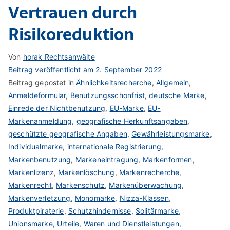
Vertrauen durch
Risikoreduktion
Von
horak Rechtsanwälte
Beitrag veröffentlicht am
2. September 2022
Beitrag gepostet in
Ähnlichkeitsrecherche
,
Allgemein
,
Anmeldeformular
,
Benutzungsschonfrist
,
deutsche Marke
,
Einrede der Nichtbenutzung
,
EU-Marke
,
EU-
Markenanmeldung
,
geografische Herkunftsangaben
,
geschützte geografische Angaben
,
Gewährleistungsmarke
,
Individualmarke
,
internationale Registrierung
,
Markenbenutzung
,
Markeneintragung
,
Markenformen
,
Markenlizenz
,
Markenlöschung
,
Markenrecherche
,
Markenrecht
,
Markenschutz
,
Markenüberwachung
,
Markenverletzung
,
Monomarke
,
Nizza-Klassen
,
Produktpiraterie
,
Schutzhindernisse
,
Solitärmarke
,
Unionsmarke
,
Urteile
,
Waren und Dienstleistungen
,