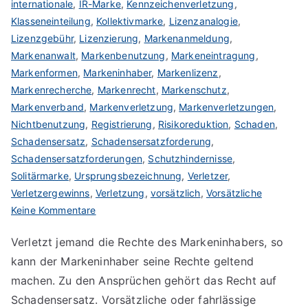
internationale
,
IR-Marke
,
Kennzeichenverletzung
,
Klasseneinteilung
,
Kollektivmarke
,
Lizenzanalogie
,
Lizenzgebühr
,
Lizenzierung
,
Markenanmeldung
,
Markenanwalt
,
Markenbenutzung
,
Markeneintragung
,
Markenformen
,
Markeninhaber
,
Markenlizenz
,
Markenrecherche
,
Markenrecht
,
Markenschutz
,
Markenverband
,
Markenverletzung
,
Markenverletzungen
,
Nichtbenutzung
,
Registrierung
,
Risikoreduktion
,
Schaden
,
Schadensersatz
,
Schadensersatzforderung
,
Schadensersatzforderungen
,
Schutzhindernisse
,
Solitärmarke
,
Ursprungsbezeichnung
,
Verletzer
,
Verletzergewinns
,
Verletzung
,
vorsätzlich
,
Vorsätzliche
zu
Keine Kommentare
Schadensersatz
Verletzt jemand die Rechte des Markeninhabers, so
bei
kann der Markeninhaber seine Rechte geltend
Markenverletzung
machen. Zu den Ansprüchen gehört das Recht auf
Schadensersatz. Vorsätzliche oder fahrlässige