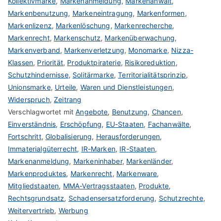
Kollektivmarke
,
Markenanmeldung
,
Markenanwalt
,
Markenbenutzung
,
Markeneintragung
,
Markenformen
,
Markenlizenz
,
Markenlöschung
,
Markenrecherche
,
Markenrecht
,
Markenschutz
,
Markenüberwachung
,
Markenverband
,
Markenverletzung
,
Monomarke
,
Nizza-
Klassen
,
Priorität
,
Produktpiraterie
,
Risikoreduktion
,
Schutzhindernisse
,
Solitärmarke
,
Territorialitätsprinzip
,
Unionsmarke
,
Urteile
,
Waren und Dienstleistungen
,
Widerspruch
,
Zeitrang
Verschlagwortet mit
Angebote
,
Benutzung
,
Chancen
,
Einverständnis
,
Erschöpfung
,
EU-Staaten
,
Fachanwälte
,
Fortschritt
,
Globalisierung
,
Herausforderungen
,
Immaterialgüterrecht
,
IR-Marken
,
IR-Staaten
,
Markenanmeldung
,
Markeninhaber
,
Markenländer
,
Markenproduktes
,
Markenrecht
,
Markenware
,
Mitgliedstaaten
,
MMA-Vertragsstaaten
,
Produkte
,
Rechtsgrundsatz
,
Schadensersatzforderung
,
Schutzrechte
,
Weitervertrieb
,
Werbung