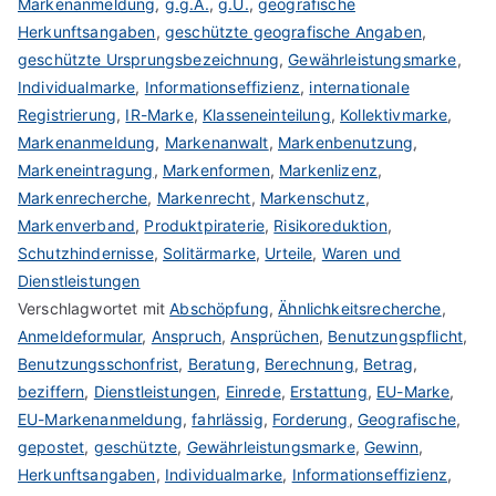
Markenanmeldung
,
g.g.A.
,
g.U.
,
geografische
Herkunftsangaben
,
geschützte geografische Angaben
,
geschützte Ursprungsbezeichnung
,
Gewährleistungsmarke
,
Individualmarke
,
Informationseffizienz
,
internationale
Registrierung
,
IR-Marke
,
Klasseneinteilung
,
Kollektivmarke
,
Markenanmeldung
,
Markenanwalt
,
Markenbenutzung
,
Markeneintragung
,
Markenformen
,
Markenlizenz
,
Markenrecherche
,
Markenrecht
,
Markenschutz
,
Markenverband
,
Produktpiraterie
,
Risikoreduktion
,
Schutzhindernisse
,
Solitärmarke
,
Urteile
,
Waren und
Dienstleistungen
Verschlagwortet mit
Abschöpfung
,
Ähnlichkeitsrecherche
,
Anmeldeformular
,
Anspruch
,
Ansprüchen
,
Benutzungspflicht
,
Benutzungsschonfrist
,
Beratung
,
Berechnung
,
Betrag
,
beziffern
,
Dienstleistungen
,
Einrede
,
Erstattung
,
EU-Marke
,
EU-Markenanmeldung
,
fahrlässig
,
Forderung
,
Geografische
,
gepostet
,
geschützte
,
Gewährleistungsmarke
,
Gewinn
,
Herkunftsangaben
,
Individualmarke
,
Informationseffizienz
,