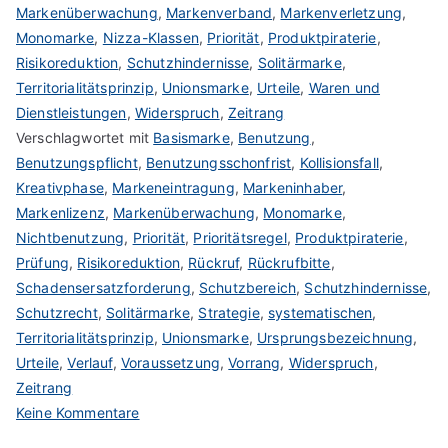
Markenüberwachung
,
Markenverband
,
Markenverletzung
,
Monomarke
,
Nizza-Klassen
,
Priorität
,
Produktpiraterie
,
Risikoreduktion
,
Schutzhindernisse
,
Solitärmarke
,
Territorialitätsprinzip
,
Unionsmarke
,
Urteile
,
Waren und
Dienstleistungen
,
Widerspruch
,
Zeitrang
Verschlagwortet mit
Basismarke
,
Benutzung
,
Benutzungspflicht
,
Benutzungsschonfrist
,
Kollisionsfall
,
Kreativphase
,
Markeneintragung
,
Markeninhaber
,
Markenlizenz
,
Markenüberwachung
,
Monomarke
,
Nichtbenutzung
,
Priorität
,
Prioritätsregel
,
Produktpiraterie
,
Prüfung
,
Risikoreduktion
,
Rückruf
,
Rückrufbitte
,
Schadensersatzforderung
,
Schutzbereich
,
Schutzhindernisse
,
Schutzrecht
,
Solitärmarke
,
Strategie
,
systematischen
,
Territorialitätsprinzip
,
Unionsmarke
,
Ursprungsbezeichnung
,
Urteile
,
Verlauf
,
Voraussetzung
,
Vorrang
,
Widerspruch
,
Zeitrang
zu
Keine Kommentare
Priorität