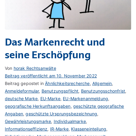
Das Markenrecht und
seine Erschöpfung
Von
horak Rechtsanwälte
Beitrag veröffentlicht am
10. November 2022
Beitrag gepostet in
Ähnlichkeitsrecherche
,
Allgemein
,
Anmeldeformular
,
Benutzungspflicht
,
Benutzungsschonfrist
,
deutsche Marke
,
EU-Marke
,
EU-Markenanmeldung
,
geografische Herkunftsangaben
,
geschützte geografische
Angaben
,
geschützte Ursprungsbezeichnung
,
Gewährleistungsmarke
,
Individualmarke
,
Informationseffizienz
,
IR-Marke
,
Klasseneinteilung
,