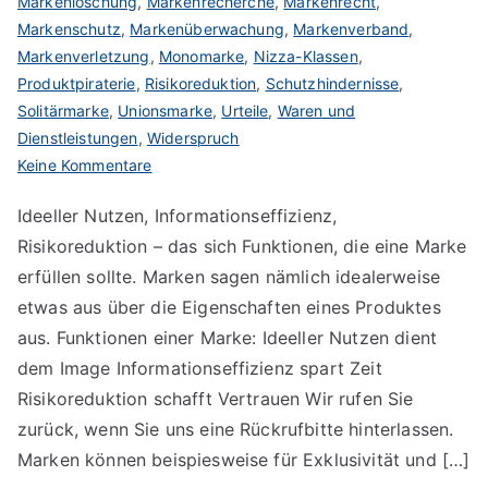
Markenlöschung
,
Markenrecherche
,
Markenrecht
,
Markenschutz
,
Markenüberwachung
,
Markenverband
,
Markenverletzung
,
Monomarke
,
Nizza-Klassen
,
Produktpiraterie
,
Risikoreduktion
,
Schutzhindernisse
,
Solitärmarke
,
Unionsmarke
,
Urteile
,
Waren und
Dienstleistungen
,
Widerspruch
zu
Keine Kommentare
Markenfunktionen
Ideeller Nutzen, Informationseffizienz,
Risikoreduktion – das sich Funktionen, die eine Marke
erfüllen sollte. Marken sagen nämlich idealerweise
etwas aus über die Eigenschaften eines Produktes
aus. Funktionen einer Marke: Ideeller Nutzen dient
dem Image Informationseffizienz spart Zeit
Risikoreduktion schafft Vertrauen Wir rufen Sie
zurück, wenn Sie uns eine Rückrufbitte hinterlassen.
Marken können beispiesweise für Exklusivität und […]