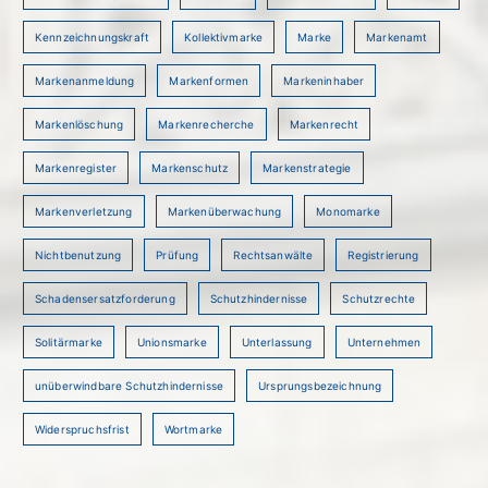
Kennzeichnungskraft
Kollektivmarke
Marke
Markenamt
Markenanmeldung
Markenformen
Markeninhaber
Markenlöschung
Markenrecherche
Markenrecht
Markenregister
Markenschutz
Markenstrategie
Markenverletzung
Markenüberwachung
Monomarke
Nichtbenutzung
Prüfung
Rechtsanwälte
Registrierung
Schadensersatzforderung
Schutzhindernisse
Schutzrechte
Solitärmarke
Unionsmarke
Unterlassung
Unternehmen
unüberwindbare Schutzhindernisse
Ursprungsbezeichnung
Widerspruchsfrist
Wortmarke