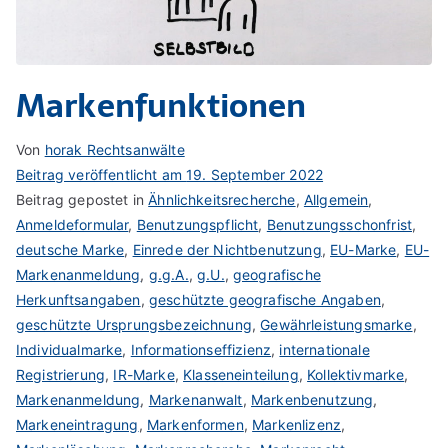
Markenfunktionen
Von
horak Rechtsanwälte
Beitrag veröffentlicht am
19. September 2022
Beitrag gepostet in
Ähnlichkeitsrecherche
,
Allgemein
,
Anmeldeformular
,
Benutzungspflicht
,
Benutzungsschonfrist
,
deutsche Marke
,
Einrede der Nichtbenutzung
,
EU-Marke
,
EU-
Markenanmeldung
,
g.g.A.
,
g.U.
,
geografische
Herkunftsangaben
,
geschützte geografische Angaben
,
geschützte Ursprungsbezeichnung
,
Gewährleistungsmarke
,
Individualmarke
,
Informationseffizienz
,
internationale
Registrierung
,
IR-Marke
,
Klasseneinteilung
,
Kollektivmarke
,
Markenanmeldung
,
Markenanwalt
,
Markenbenutzung
,
Markeneintragung
,
Markenformen
,
Markenlizenz
,