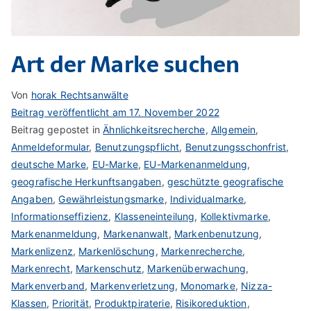
Art der Marke suchen
Von
horak Rechtsanwälte
Beitrag veröffentlicht am
17. November 2022
Beitrag gepostet in
Ähnlichkeitsrecherche
,
Allgemein
,
Anmeldeformular
,
Benutzungspflicht
,
Benutzungsschonfrist
,
deutsche Marke
,
EU-Marke
,
EU-Markenanmeldung
,
geografische Herkunftsangaben
,
geschützte geografische
Angaben
,
Gewährleistungsmarke
,
Individualmarke
,
Informationseffizienz
,
Klasseneinteilung
,
Kollektivmarke
,
Markenanmeldung
,
Markenanwalt
,
Markenbenutzung
,
Markenlizenz
,
Markenlöschung
,
Markenrecherche
,
Markenrecht
,
Markenschutz
,
Markenüberwachung
,
Markenverband
,
Markenverletzung
,
Monomarke
,
Nizza-
Klassen
,
Priorität
,
Produktpiraterie
,
Risikoreduktion
,