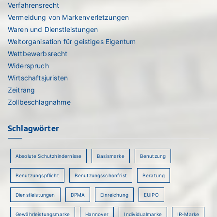
Verfahrensrecht
Vermeidung von Markenverletzungen
Waren und Dienstleistungen
Weltorganisation für geistiges Eigentum
Wettbewerbsrecht
Widerspruch
Wirtschaftsjuristen
Zeitrang
Zollbeschlagnahme
Schlagwörter
Absolute Schutzhindernisse
Basismarke
Benutzung
Benutzungspflicht
Benutzungsschonfrist
Beratung
Dienstleistungen
DPMA
Einreichung
EUIPO
Gewährleistungsmarke
Hannover
Individualmarke
IR-Marke