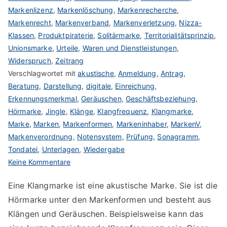
Markenlizenz
,
Markenlöschung
,
Markenrecherche
,
Markenrecht
,
Markenverband
,
Markenverletzung
,
Nizza-
Klassen
,
Produktpiraterie
,
Solitärmarke
,
Territorialitätsprinzip
,
Unionsmarke
,
Urteile
,
Waren und Dienstleistungen
,
Widerspruch
,
Zeitrang
Verschlagwortet mit
akustische
,
Anmeldung
,
Antrag
,
Beratung
,
Darstellung
,
digitale
,
Einreichung
,
Erkennungsmerkmal
,
Geräuschen
,
Geschäftsbeziehung
,
Hörmarke
,
Jingle
,
Klänge
,
Klangfrequenz
,
Klangmarke
,
Marke
,
Marken
,
Markenformen
,
Markeninhaber
,
MarkenV
,
Markenverordnung
,
Notensystem
,
Prüfung
,
Sonagramm
,
Tondatei
,
Unterlagen
,
Wiedergabe
zu
Keine Kommentare
Klangmarke
Eine Klangmarke ist eine akustische Marke. Sie ist die
anmelden
Hörmarke unter den Markenformen und besteht aus
Klängen und Geräuschen. Beispielsweise kann das