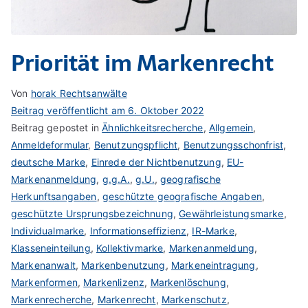
Priorität im Markenrecht
Von
horak Rechtsanwälte
Beitrag veröffentlicht am
6. Oktober 2022
Beitrag gepostet in
Ähnlichkeitsrecherche
,
Allgemein
,
Anmeldeformular
,
Benutzungspflicht
,
Benutzungsschonfrist
,
deutsche Marke
,
Einrede der Nichtbenutzung
,
EU-
Markenanmeldung
,
g.g.A.
,
g.U.
,
geografische
Herkunftsangaben
,
geschützte geografische Angaben
,
geschützte Ursprungsbezeichnung
,
Gewährleistungsmarke
,
Individualmarke
,
Informationseffizienz
,
IR-Marke
,
Klasseneinteilung
,
Kollektivmarke
,
Markenanmeldung
,
Markenanwalt
,
Markenbenutzung
,
Markeneintragung
,
Markenformen
,
Markenlizenz
,
Markenlöschung
,
Markenrecherche
,
Markenrecht
,
Markenschutz
,