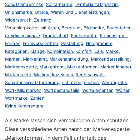
Schutzhindernisse
,
Solitärmarke
,
Territorialitätsprinzip
,
Unionsmarke
,
Urteile
,
Waren und Dienstleistungen
,
Widerspruch
,
Zeitrang
Verschlagwortet mit
Arten
,
Beratung
,
Bildmarke
,
Buchstaben
,
dreidimensionale
,
Druckschrift
,
Fachanwälte
,
Firmensignet
,
Formen
,
Formvorschriften
,
Gestaltung
,
Hologramme
,
Kategorien
,
Klänge
,
Kombination
,
Komfort
,
Laie
,
Marke
,
Marken
,
Markenamt
,
Markenanmeldung
,
Markendarstellung
,
Markenexperte
,
Markenform
,
Markenformen
,
Markeninhaber
,
Markenrecht
,
Multimediazeichen
,
Rechtsanwalt
,
Schadensersatzforderung
,
schützen
,
suchen
,
Werbegrafik
,
Wort-/Bildmarken
,
Wortbestandteile
,
Wortelementen
,
Wörter
,
Wortmarke
,
Zahlen
zu
Keine Kommentare
Art
Als Marke lassen sich verschiedene Arten schützen.
der
Diese verschiedene Arten nennt der Markenexperte
Marke
suchen
„Markenformen“. In dem Fall unterteilt das