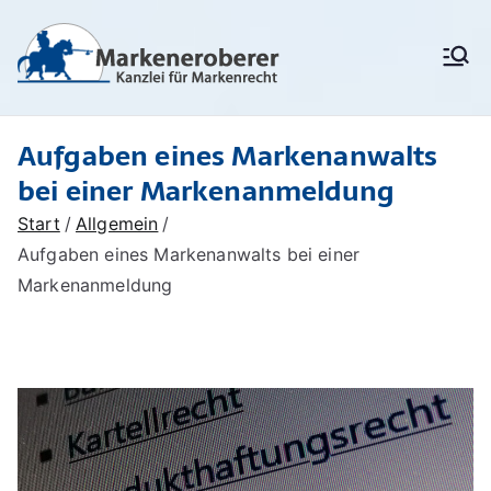
Zum
Inhalt
Markenanm
Rechtsanwälte/
springen
Patentanwälte für
eldung,
Markenrecht,
deutschen
Markenschu
Aufgaben eines Markenanwalts
Markenschutz,
Unionsmarken (EU-
tz,
bei einer Markenanmeldung
Marken) und IR-Marken
Markenrech
(internationale Marken),
Start
Allgemein
Markenverletzung,
t:
Aufgaben eines Markenanwalts bei einer
Widerspruchsverfahren,
Löschungsverfahren,
Markenanmeldung
Markenerob
Markenrecherchen
erer