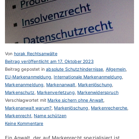
Von
horak Rechtsanwälte
Beitrag veröffentlicht am
17. Oktober 2023
Beitrag gepostet in
absolute Schutzhindernisse
,
Allgemein
,
EU-Markenanmeldung
,
Internationale Markenanmeldung
,
Markenanmeldung
,
Markenanwalt
,
Markenlöschung
,
Markenschutz
,
Markenverletzung
,
Markenwiderspruch
Verschlagwortet mit
Marke sichern ohne Anwalt
,
Markenanwalt warum?
,
Markenlöschung
,
Markenrecherche
,
Markenrecht
,
Name schützen
zu
Keine Kommentare
Aufgaben
Ein Anwalt, der auf Markenrecht spezialisiert ist,
eines