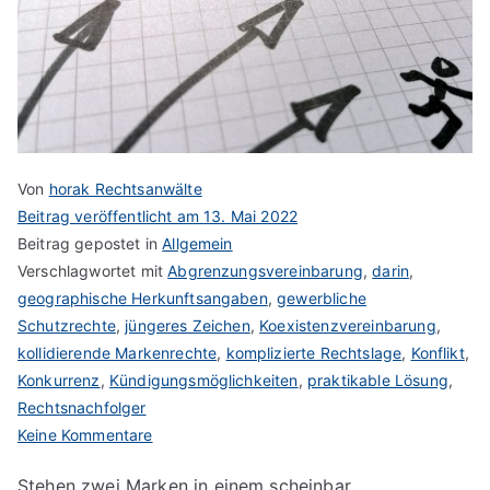
Von
horak Rechtsanwälte
Beitrag veröffentlicht am
13. Mai 2022
Beitrag gepostet in
Allgemein
Verschlagwortet mit
Abgrenzungsvereinbarung
,
darin
,
geographische Herkunftsangaben
,
gewerbliche
Schutzrechte
,
jüngeres Zeichen
,
Koexistenzvereinbarung
,
kollidierende Markenrechte
,
komplizierte Rechtslage
,
Konflikt
,
Konkurrenz
,
Kündigungsmöglichkeiten
,
praktikable Lösung
,
Rechtsnachfolger
zu
Keine Kommentare
Abgrenzungsvereinbarung
Stehen zwei Marken in einem scheinbar
oder