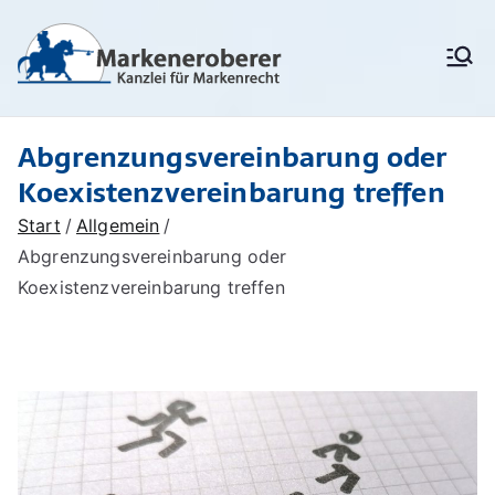
Zum
Inhalt
Markenanm
Rechtsanwälte/
springen
Patentanwälte für
eldung,
Markenrecht,
deutschen
Markenschu
Abgrenzungsvereinbarung oder
Markenschutz,
Unionsmarken (EU-
tz,
Koexistenzvereinbarung treffen
Marken) und IR-Marken
Markenrech
(internationale Marken),
Start
Allgemein
Markenverletzung,
t:
Abgrenzungsvereinbarung oder
Widerspruchsverfahren,
Löschungsverfahren,
Koexistenzvereinbarung treffen
Markenerob
Markenrecherchen
erer