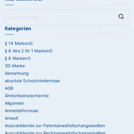
Se
Kategorien
for
§ 14 MarkenG
§ 8 Abs 2 Nr 1 MarkenG
§ 8 MarkenG
3D-Marke
Abmahnung
absolute Schutzhindernisse
AGB
Ähnlichkeitsrecherche
Allgemein
Anmeldeformular
Anwalt
Auszubildende zur Patentanwaltsfachangestellten
Auszubildende zur Rechtsanwaltsfachangestellten