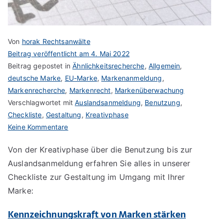
Von
horak Rechtsanwälte
Beitrag veröffentlicht am
4. Mai 2022
Beitrag gepostet in
Ähnlichkeitsrecherche
,
Allgemein
,
deutsche Marke
,
EU-Marke
,
Markenanmeldung
,
Markenrecherche
,
Markenrecht
,
Markenüberwachung
Verschlagwortet mit
Auslandsanmeldung
,
Benutzung
,
Checkliste
,
Gestaltung
,
Kreativphase
zu
Keine Kommentare
Die
Von der Kreativphase über die Benutzung bis zur
7
Auslandsanmeldung erfahren Sie alles in unserer
Stationen
der
Checkliste zur Gestaltung im Umgang mit Ihrer
Marke
Marke:
Kennzeichnungskraft von Marken stärken