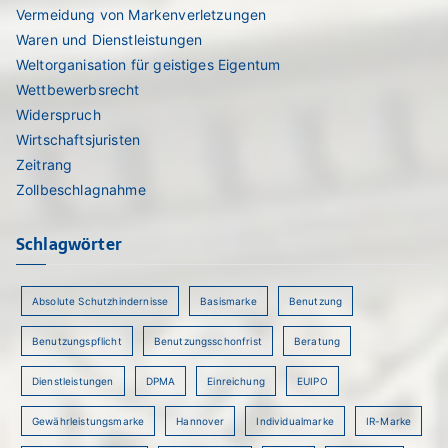
Vermeidung von Markenverletzungen
Waren und Dienstleistungen
Weltorganisation für geistiges Eigentum
Wettbewerbsrecht
Widerspruch
Wirtschaftsjuristen
Zeitrang
Zollbeschlagnahme
Schlagwörter
Absolute Schutzhindernisse
Basismarke
Benutzung
Benutzungspflicht
Benutzungsschonfrist
Beratung
Dienstleistungen
DPMA
Einreichung
EUIPO
Gewährleistungsmarke
Hannover
Individualmarke
IR-Marke