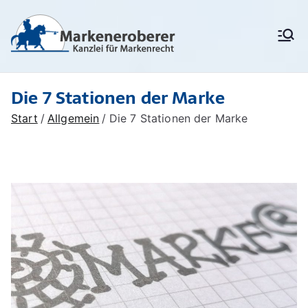
Zum
Inhalt
Markenanm
Rechtsanwälte/
springen
Patentanwälte für
eldung,
Markenrecht,
deutschen
Markenschu
Die 7 Stationen der Marke
Markenschutz,
Unionsmarken (EU-
tz,
Start
Allgemein
Die 7 Stationen der Marke
Marken) und IR-Marken
Markenrech
(internationale Marken),
Markenverletzung,
t:
Widerspruchsverfahren,
Löschungsverfahren,
Markenerob
Markenrecherchen
erer