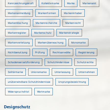
Kennzeichnungskraft
Kollektivmarke
Marke
Markenamt
Markenanmeldung
Markenformen
Markeninhaber
Markenlöschung
Markenrecherche
Markenrecht
Markenregister
Markenschutz
Markenstrategie
Markenverletzung
Markenüberwachung
Monomarke
Nichtbenutzung
Prüfung
Rechtsanwälte
Registrierung
Schadensersatzforderung
Schutzhindernisse
Schutzrechte
Solitärmarke
Unionsmarke
Unterlassung
Unternehmen
unüberwindbare Schutzhindernisse
Ursprungsbezeichnung
Widerspruchsfrist
Wortmarke
Designschutz