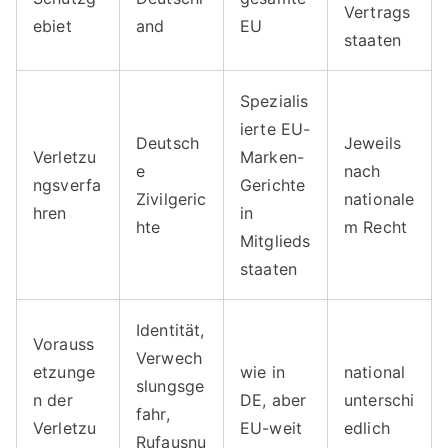
Vertrags
ebiet
and
EU
staaten
Spezialis
ierte EU-
Deutsch
Jeweils
Verletzu
Marken-
e
nach
ngsverfa
Gerichte
Zivilgeric
nationale
hren
in
hte
m Recht
Mitglieds
staaten
Identität,
Vorauss
Verwech
etzunge
wie in
national
slungsge
n der
DE, aber
unterschi
fahr,
Verletzu
EU-weit
edlich
Rufausnu