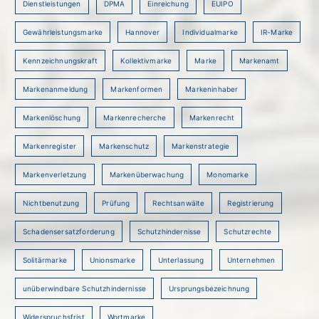
Dienstleistungen
DPMA
Einreichung
EUIPO
Gewährleistungsmarke
Hannover
Individualmarke
IR-Marke
Kennzeichnungskraft
Kollektivmarke
Marke
Markenamt
Markenanmeldung
Markenformen
Markeninhaber
Markenlöschung
Markenrecherche
Markenrecht
Markenregister
Markenschutz
Markenstrategie
Markenverletzung
Markenüberwachung
Monomarke
Nichtbenutzung
Prüfung
Rechtsanwälte
Registrierung
Schadensersatzforderung
Schutzhindernisse
Schutzrechte
Solitärmarke
Unionsmarke
Unterlassung
Unternehmen
unüberwindbare Schutzhindernisse
Ursprungsbezeichnung
Widerspruchsfrist
Wortmarke