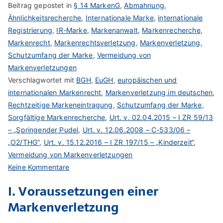
Beitrag gepostet in
§ 14 MarkenG
,
Abmahnung
,
Ähnlichkeitsrecherche
,
Internationale Marke
,
internationale
Registrierung
,
IR-Marke
,
Markenanwalt
,
Markenrecherche
,
Markenrecht
,
Markenrechtsverletzung
,
Markenverletzung
,
Schutzumfang der Marke
,
Vermeidung von
Markenverletzungen
Verschlagwortet mit
BGH
,
EuGH
,
europäischen und
internationalen Markenrecht
,
Markenverletzung im deutschen
,
Rechtzeitige Markeneintragung
,
Schutzumfang der Marke
,
Sorgfältige Markenrecherche
,
Urt. v. 02.04.2015 – I ZR 59/13
– „Springender Pudel
,
Urt. v. 12.06.2008 – C-533/06 –
„O2/THG“
,
Urt. v. 15.12.2016 – I ZR 197/15 – „Kinderzeit“
,
Vermeidung von Markenverletzungen
zu
Keine Kommentare
Markenverletzung
I. Voraussetzungen einer
im
Markenverletzung
deutschen,
europäischen