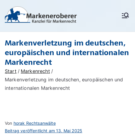
Zum
Inhalt
Markenanm
Rechtsanwälte/
springen
Patentanwälte für
eldung,
Markenrecht,
deutschen
Markenschu
Markenverletzung im deutschen,
Markenschutz,
Unionsmarken (EU-
tz,
europäischen und internationalen
Marken) und IR-Marken
Markenrecht
Markenrech
(internationale Marken),
Markenverletzung,
t:
Start
Markenrecht
Widerspruchsverfahren,
Löschungsverfahren,
Markenverletzung im deutschen, europäischen und
Markenerob
Markenrecherchen
internationalen Markenrecht
erer
Von
horak Rechtsanwälte
Beitrag veröffentlicht am
13. Mai 2025