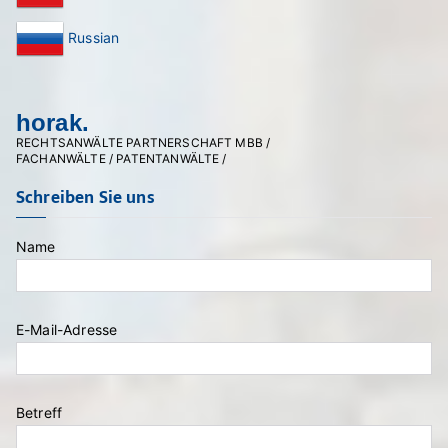
Russian
horak.
RECHTSANWÄLTE PARTNERSCHAFT MBB /
FACHANWÄLTE / PATENTANWÄLTE /
Schreiben Sie uns
Name
E-Mail-Adresse
Bitte lasse dieses Feld leer.
Betreff