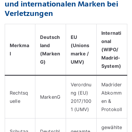
und internationalen Marken bei
Verletzungen
Internati
Deutsch
EU
onal
Merkma
land
(Unions
(WIPO/
l
(Marken
marke /
Madrid-
G)
UMV)
System)
Verordnu
Madrider
Rechtsq
ng (EU)
Abkomm
MarkenG
uelle
2017/100
en &
1 (UMV)
Protokoll
gewählte
Schutzg
Deutschl
gesamte