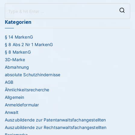
Se
Kategorien
for
§ 14 MarkenG
§ 8 Abs 2 Nr 1 MarkenG
§ 8 MarkenG
3D-Marke
Abmahnung
absolute Schutzhindernisse
AGB
Ähnlichkeitsrecherche
Allgemein
Anmeldeformular
Anwalt
Auszubildende zur Patentanwaltsfachangestellten
Auszubildende zur Rechtsanwaltsfachangestellten
Basismarke