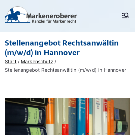
Zum
Inhalt
Markenanm
Rechtsanwälte/
springen
Patentanwälte für
eldung,
Markenrecht,
deutschen
Markenschu
Stellenangebot Rechtsanwältin
Markenschutz,
Unionsmarken (EU-
tz,
(m/w/d) in Hannover
Marken) und IR-Marken
Markenrech
(internationale Marken),
Start
Markenschutz
Markenverletzung,
t:
Stellenangebot Rechtsanwältin (m/w/d) in Hannover
Widerspruchsverfahren,
Löschungsverfahren,
Markenerob
Markenrecherchen
erer