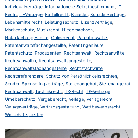
Individualverträge
,
informationelle Selbstbestimmung
,
IT-
Recht
,
IT-Verträge
,
Kartellrecht
,
Künstler
,
Künstlerverträge
,
Lebensmittelrecht
,
Leistungsschutz
,
Lizenzverträge
,
Markenschutz
,
Musikrecht
,
Niedersachsen
,
Notarfachangestellte
,
Onlinerecht
,
Patentanwälte
,
Patentanwaltsfachangestellte
,
Patentingenieure
,
Patentschutz
,
Produzenten
,
Rechtsanwalt
,
Rechtsanwälte
,
Rechtsanwältin
,
Rechtsanwaltsangestellte
,
Rechtsanwaltsfachangestellte
,
Rechtsfachwirte
,
Rechtsreferendare
,
Schutz von Persönlichkeitsrechten
,
Sender
,
Sponsoringverträge
,
Stellenangebot
,
Stellenangebot
Rechtsanwalt
,
Technikrecht
,
TK-Recht
,
TK-Verträge
,
Urheberschutz
,
Vergaberecht
,
Verlage
,
Verlagsrecht
,
Verlagsverträge
,
Vertragsgestaltung
,
Wettbewerbsrecht
,
Wirtschaftsjuristen