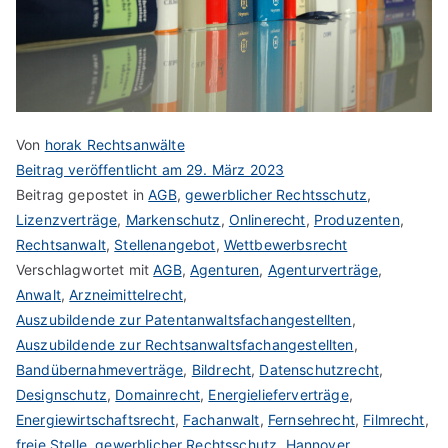
Von
horak Rechtsanwälte
Beitrag veröffentlicht am
29. März 2023
Beitrag gepostet in
AGB
,
gewerblicher Rechtsschutz
,
Lizenzverträge
,
Markenschutz
,
Onlinerecht
,
Produzenten
,
Rechtsanwalt
,
Stellenangebot
,
Wettbewerbsrecht
Verschlagwortet mit
AGB
,
Agenturen
,
Agenturverträge
,
Anwalt
,
Arzneimittelrecht
,
Auszubildende zur Patentanwaltsfachangestellten
,
Auszubildende zur Rechtsanwaltsfachangestellten
,
Bandübernahmeverträge
,
Bildrecht
,
Datenschutzrecht
,
Designschutz
,
Domainrecht
,
Energielieferverträge
,
Energiewirtschaftsrecht
,
Fachanwalt
,
Fernsehrecht
,
Filmrecht
,
freie Stelle
,
gewerblicher Rechtsschutz
,
Hannover
,