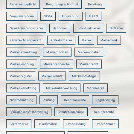
Benutzungspflicht
Benutzungsschonfrist
Beratung
Dienstleistungen
DPMA
Einreichung
EUIPO
Gewährleistungsmarke
Hannover
Individualmarke
IR-Marke
Kennzeichnungskraft
Kollektivmarke
Marke
Markenamt
Markenanmeldung
Markenformen
Markeninhaber
Markenlöschung
Markenrecherche
Markenrecht
Markenregister
Markenschutz
Markenstrategie
Markenverletzung
Markenüberwachung
Monomarke
Nichtbenutzung
Prüfung
Rechtsanwälte
Registrierung
Schadensersatzforderung
Schutzhindernisse
Schutzrechte
Solitärmarke
Unionsmarke
Unterlassung
Unternehmen