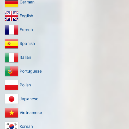
German
English
French
Spanish
Italian
Portuguese
Polish
Japanese
Vietnamese
Korean