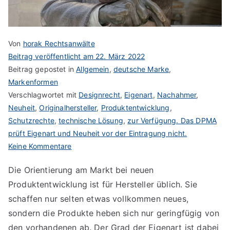
Von
horak Rechtsanwälte
Beitrag veröffentlicht am
22. März 2022
Beitrag gepostet in
Allgemein
,
deutsche Marke
,
Markenformen
Verschlagwortet mit
Designrecht
,
Eigenart
,
Nachahmer
,
Neuheit
,
Originalhersteller
,
Produktentwicklung
,
Schutzrechte
,
technische Lösung
,
zur Verfügung. Das DPMA
prüft Eigenart und Neuheit vor der Eintragung nicht.
zu
Keine Kommentare
Eigenart
Die Orientierung am Markt bei neuen
ist
Produktentwicklung ist für Hersteller üblich. Sie
entscheidend
schaffen nur selten etwas vollkommen neues,
sondern die Produkte heben sich nur geringfügig von
den vorhandenen ab. Der Grad der Eigenart ist dabei