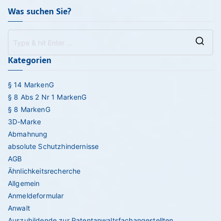
Was suchen Sie?
Se
Kategorien
for
§ 14 MarkenG
§ 8 Abs 2 Nr 1 MarkenG
§ 8 MarkenG
3D-Marke
Abmahnung
absolute Schutzhindernisse
AGB
Ähnlichkeitsrecherche
Allgemein
Anmeldeformular
Anwalt
Auszubildende zur Patentanwaltsfachangestellten