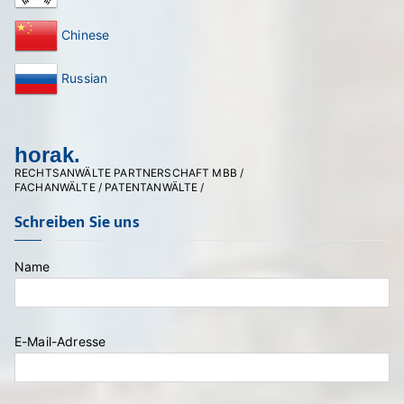
Chinese
Russian
horak.
RECHTSANWÄLTE PARTNERSCHAFT MBB /
FACHANWÄLTE / PATENTANWÄLTE /
Schreiben Sie uns
Name
Bitte lasse dieses Feld leer.
E-Mail-Adresse